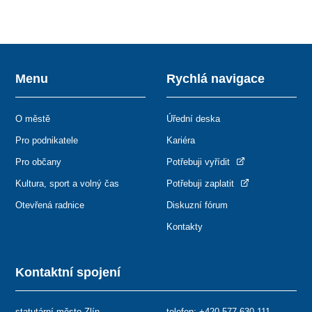
Menu
Rychlá navigace
O městě
Úřední deska
Pro podnikatele
Kariéra
Pro občany
Potřebuji vyřídit
Kultura, sport a volný čas
Potřebuji zaplatit
Otevřená radnice
Diskuzní fórum
Kontakty
Kontaktní spojení
statutární město Zlín
telefon:
+420 577 630 111