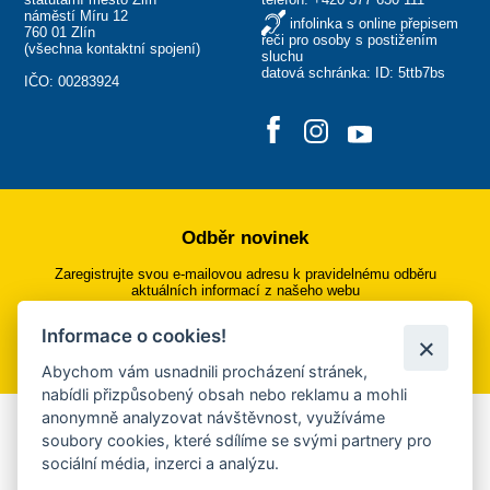
náměstí Míru 12
infolinka s online přepisem
760 01 Zlín
řeči pro osoby s postižením
(
všechna kontaktní spojení
)
sluchu
datová schránka: ID: 5ttb7bs
IČO: 00283924
Odběr novinek
Zaregistrujte svou e-mailovou adresu k pravidelnému odběru
aktuálních informací z našeho webu
Informace o cookies!
Přihlásit se k odběru
Abychom vám usnadnili procházení stránek,
nabídli přizpůsobený obsah nebo reklamu a mohli
anonymně analyzovat návštěvnost, využíváme
Aplikace Mobilní rozhlas
soubory cookies, které sdílíme se svými partnery pro
sociální média, inzerci a analýzu.
Chcete dostávat do svého mobilu či mailu upozornění na