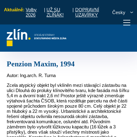
Aktuálně:
Volby
|
UŽ SU
|
DOPRAVNÍ
Česky
2026
ZLÍŇÁK!
UZAVÍRKY
ká architektura 1989 - 2000
Občanské stavby
Penzion Maxim, 1994
otřebuji vyřídit
Potřebuji zaplatit
Diskuzní fór
Penzion Maxim, 1994
Autor: Ing.arch. R. Turna
Zcela atypický objekt byl vklíněn mezi stávající zástavbu na
ulici Dlouhá do proluky klínovitého tvaru, kde fasáda má šířku
5,4 m a dvorní trakt 2,6 m! Prostor ještě výrazně zmenšuje
výtahová šachta ČSOB, která rozděluje parcelu na dvě části
spojené průchodem širokým pouze 80 cm. Celý objekt je 22
m hluboký a 22 m vysoký. Urbanistické a architektonické
řešení objektu ovlivnila nesourodá okolní zástavba,
frekventovaná komunikace, oslunění atd. Původním
záměrem bylo vytvořit lůžkovou kapacitu (16 lůžek a 3
přistýlky), dnes však slouží všechny místnosti jako