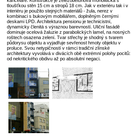
kanceláře. Konstrukce je železobetonová monolitická s
tloušťkou stěn 15 cm a stropů 18 cm. Jak v exteriéru tak i v
interiéru je použito stejných materiálů - žula, nerez v
kombinaci s bukovým mobiliářem, doplněným černými
deskami LPD. Architektura pensionu je technicistní,
dynamicky členitá s výraznou barevností. Uliční fasádě
dominuje ocelová žaluzie z parabolických lamel, na nosných
roštech osazena zelení. Tvar střechy je shodný s tvarem
půdorysu objektu a vyjadřuje sevřenost hmoty objektu v
proluce. Svou netypičností v rámci tradiční zlínské
architektury vyvolává v divácích obě extrémní polohy pocitů:
od nekritického obdivu až po absolutní negaci.