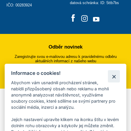
datová schránka: ID: 5ttb7bs
IČO: 00283924
Odběr novinek
Zaregistrujte svou e-mailovou adresu k pravidelnému odběru
aktuálních informací z našeho webu
Informace o cookies!
Přihlásit se k odběru
Abychom vám usnadnili procházení stránek,
nabídli přizpůsobený obsah nebo reklamu a mohli
anonymně analyzovat návštěvnost, využíváme
Aplikace Mobilní rozhlas
soubory cookies, které sdílíme se svými partnery pro
sociální média, inzerci a analýzu.
Chcete dostávat do svého mobilu či mailu upozornění na
blížící se nebezpečí, odstávky, poruchy a výpadky energií,
Jejich nastavení upravíte klikem na ikonku štítu v levém
ankety, pozvánky na kulturní a sportovní akce?
dolním rohu obrazovky a kdykoliv jej můžete změnit.
Více informací o aplikaci