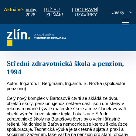
Aktuálně:
Volby
|
UŽ SU
|
DOPRAVNÍ
Česky
2026
ZLÍŇÁK!
UZAVÍRKY
 2000
Občanské stavby
Střední zdravotnická škola a penzion, 1994
otřebuji vyřídit
Potřebuji zaplatit
Diskuzní fór
Střední zdravotnická škola a penzion,
1994
Autor: Ing.arch. I. Bergmann, Ing.arch. S. Nožka (spoluautor
penziónu)
Celý nový komplex v Bartošově čtvrti se skládá ze dvou
objektů školy, penziónu,jehož některé části jsou umístěny v
rekonstruované bývalé mateřské škole a mezičlánek vytváří
objekt výměníkové stanice tepla. Lokalizace Střední
zdravotnické školy na Bartošovu čtvrť bylo velmi šťastné
řešení. Na dohled je Baťova nemocnice,se kterou škola úzce
spolupracuje. Teoretická výuka je tak těsně spjata s praxí a
sociálním zázemím.Také vazba na penzión pro starší občany