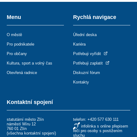
Menu
Rychlá navigace
O městě
Úřední deska
Pro podnikatele
Kariéra
Pro občany
Potřebuji vyřídit
Kultura, sport a volný čas
Potřebuji zaplatit
Otevřená radnice
Diskuzní fórum
Kontakty
Kontaktní spojení
statutární město Zlín
telefon:
+420 577 630 111
náměstí Míru 12
infolinka s online přepisem
760 01 Zlín
řeči pro osoby s postižením
(
všechna kontaktní spojení
)
sluchu