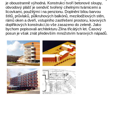
je oboustranně výhodná. Konstrukci tvoří betonové sloupy,
obvodový plášť je sendvič tvořený cihelnými tvárnicemi a
lícovkami, použitými i na penzionu. Doplnění bílou barvou
štítů, průvlaků, půlkruhových balkónů, mezilodžiových stěn,
rámů oken a dveří, vstupního zastřešení prostoru, kovových
doplňkových konstrukcí,to vše zasazeno do zeleně. Jako
bychom popisovali architekturu Zlína třicátých let. Časový
posun je však znát především množstvím tvarových nápadů.