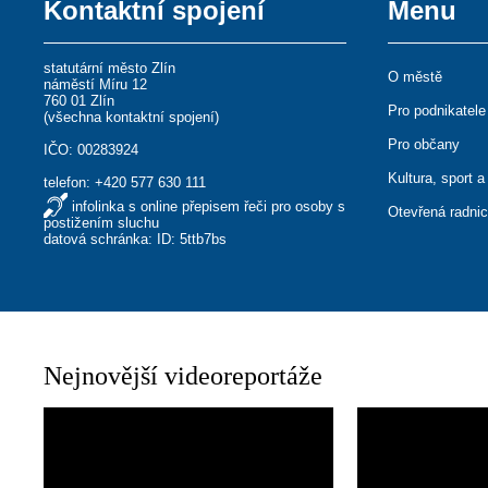
Kontaktní spojení
Menu
statutární město Zlín
O městě
náměstí Míru 12
760 01 Zlín
Pro podnikatele
(
všechna kontaktní spojení
)
Pro občany
IČO: 00283924
Kultura, sport a
telefon:
+420 577 630 111
infolinka s online přepisem řeči pro osoby s
Otevřená radni
postižením sluchu
datová schránka: ID: 5ttb7bs
Nejnovější videoreportáže