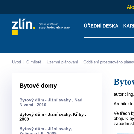
Akt
ÚŘEDNÍ DESKA
KAR
Kontakty
Úřední desk
Úvod
O městě
Územní plánování
Oddělení prostorového pláno
Byt
Bytové domy
autor : Ing
Bytový dům - Jižní svahy , Nad
Architekto
Nivami , 2010
Ve třech 
Bytový dům - Jižní svahy, Křiby ,
obojí. K 
2009
západní st
Bytový dům - Jižní svahy,
Zelinova I-II , 2009