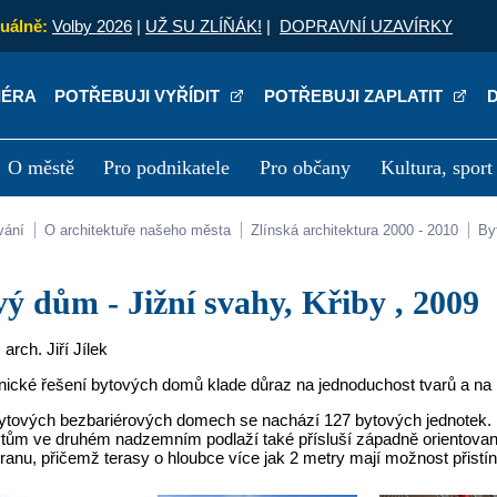
uálně:
Volby 2026
|
UŽ SU ZLÍŇÁK!
|
DOPRAVNÍ UZAVÍRKY
IÉRA
POTŘEBUJI VYŘÍDIT
POTŘEBUJI ZAPLATIT
O městě
Pro podnikatele
Pro občany
Kultura, sport
a
Kariéra
P
vání
O architektuře našeho města
Zlínská architektura 2000 - 2010
B
ový dům - Jižní svahy, Křiby , 2009
. arch. Jiří Jílek
nické řešení bytových domů klade důraz na jednoduchost tvarů a na m
bytových bezbariérových domech se nachází 127 bytových jednotek. 
bytům ve druhém nadzemním podlaží také přísluší západně orientovan
ranu, přičemž terasy o hloubce více jak 2 metry mají možnost přistí