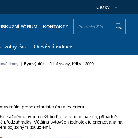
Česky
DISKUZNÍ FÓRUM
KONTAKTY
 a volný čas
Otevřená radnice
otřebuji vyřídit
Potřebuji zaplatit
ytové domy
Bytový dům - Jižní svahy, Křiby , 2009
aximální propojením interiéru a exteriéru.
Ke každému bytu náleží buď terasa nebo balkon, případně
é předzahrádky. Většina bytových jednotek je orientovaná na
nění pojízdnými žaluziemi.