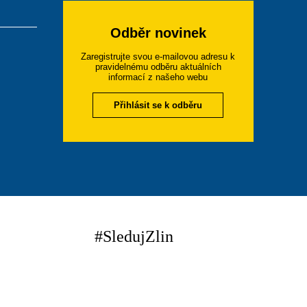
Odběr novinek
Zaregistrujte svou e-mailovou adresu k
pravidelnému odběru aktuálních
informací z našeho webu
Přihlásit se k odběru
#SledujZlin