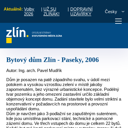
Aktuálně:
Volby
|
UŽ SU
|
DOPRAVNÍ
Česky
2026
ZLÍŇÁK!
UZAVÍRKY
itektura 2000 - 2010
Bytové domy
Bytový dům Zlín - Paseky, 2006
otřebuji vyřídit
Potřebuji zaplatit
Diskuzní fór
Bytový dům Zlín - Paseky, 2006
Autor: Ing. arch. Pavel Mudřík
Dům je posazen na patě západního svahu, v údolí mezi
potokem a vysokou vzrostlou zelení v místě jakoby
zapomenutém, bez výrazné urbanistické koncepce. Podélný
tvar pozemku a jeho omezení zastavění určilo základní
objemový koncept domu. Zadání stavitele bylo velmi striktní a
konzervativní v požadavcích na prostorové a provozní
uspořádání domu.
Dům je navržen jako 3-podlažní se zapuštěným suterénem,
kde jsou umístěna parkovací stání, technické a pomocné
zázemí domu. Ve třech vstupech do domu je celkem 22 bytů.