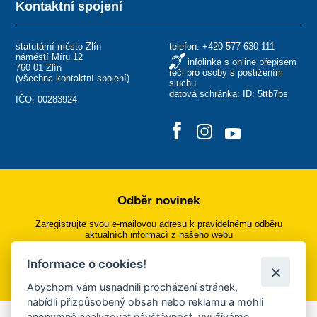
Kontaktní spojení
statutární město Zlín
telefon:
+420 577 630 111
náměstí Míru 12
infolinka s online přepisem
760 01 Zlín
řeči pro osoby s postižením
(
všechna kontaktní spojení
)
sluchu
datová schránka: ID: 5ttb7bs
IČO: 00283924
Odběr novinek
Zaregistrujte svou e-mailovou adresu k pravidelnému odběru
aktuálních informací z našeho webu
Informace o cookies!
Přihlásit se k odběru
Abychom vám usnadnili procházení stránek,
nabídli přizpůsobený obsah nebo reklamu a mohli
anonymně analyzovat návštěvnost, využíváme