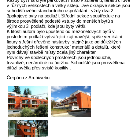
Každý byt má kryté parkovací místo v suterénu, terasu či dvě
v různých velikostech a velký sklep. Dvě okrajové sekce jsou
schodišťového standardního uspořádání - vždy dva 2-
3pokojové byty na podlaží. Střední sekce soustřeďuje na
široce prosvětlené podestě vstupy do menších bytů s
výjimkou 3. podlaží, kde jsou byty větší.
K lítosti autora bylo upuštěno od mezonetových bytů v
posledním podlaží vytvářející zajímavější, spíše vertikální
figury střešní dřevěné nástavby, stejně jako od důležitých
jednoduchých řešení konstrukcí materiálů a detailů, které
nyní dávají stavbě místy zcela jiný charakter.
Povrchy ve společných prostorech jsou jednoduché,
trvanlivé, nenáročné na údržbu. Schodiště jsou prosvětlena
difúzí světla přes svislé kopility .
Čerpáno z Archiwebu