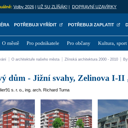
uálně:
Volby 2026
|
UŽ SU ZLÍŇÁK!
|
DOPRAVNÍ UZAVÍRKY
IÉRA
POTŘEBUJI VYŘÍDIT
POTŘEBUJI ZAPLATIT
O městě
Pro podnikatele
Pro občany
Kultura, sport
a
Kariéra
P
vání
O architektuře našeho města
Zlínská architektura 2000 - 2010
B
ový dům - Jižní svahy, Zelinova I-II 
lier91 s. r. o., ing. arch. Richard Turna