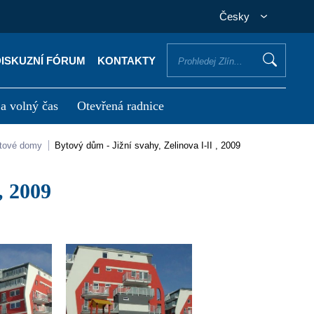
Česky
DISKUZNÍ FÓRUM
KONTAKTY
 a volný čas
Otevřená radnice
otřebuji vyřídit
Potřebuji zaplatit
ytové domy
Bytový dům - Jižní svahy, Zelinova I-II , 2009
, 2009