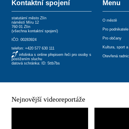
Kontaktní spojení
Menu
statutární město Zlín
O městě
náměstí Míru 12
760 01 Zlín
Pro podnikatele
(
všechna kontaktní spojení
)
Pro občany
IČO: 00283924
Kultura, sport a
telefon:
+420 577 630 111
infolinka s online přepisem řeči pro osoby s
Otevřená radni
postižením sluchu
datová schránka: ID: 5ttb7bs
Nejnovější videoreportáže