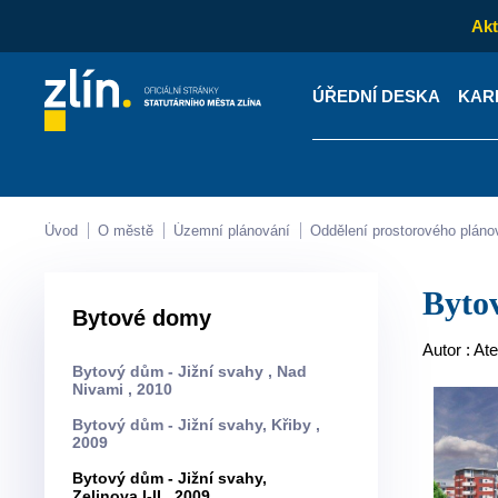
Akt
ÚŘEDNÍ DESKA
KAR
Kontakty
Úřední desk
Úvod
O městě
Územní plánování
Oddělení prostorového pláno
Byt
Bytové domy
Autor : Ate
Bytový dům - Jižní svahy , Nad
Nivami , 2010
Bytový dům - Jižní svahy, Křiby ,
2009
Bytový dům - Jižní svahy,
Zelinova I-II , 2009