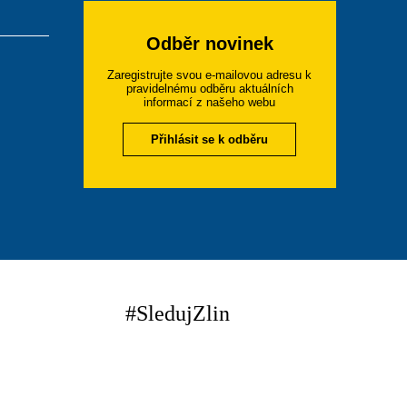
Odběr novinek
Zaregistrujte svou e-mailovou adresu k
pravidelnému odběru aktuálních
informací z našeho webu
Přihlásit se k odběru
#SledujZlin