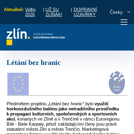
Aktuálně:
Volby
|
UŽ SU
|
DOPRAVNÍ
Česky
2026
ZLÍŇÁK!
UZAVÍRKY
rojekty ukončené
Programové období 2004 - 2006
Létání bez hranic
otřebuji vyřídit
Potřebuji zaplatit
Diskuzní fór
Létání bez hranic
Předmětem projektu „Létání bez hranic“ bylo
využití
horkovzdušného balónu jako netradičního prostředku
k propagaci kulturních, společenských a sportovních
akcí
, konaných ve Zlíně a v Trenčíně v rámci Euroregionu
Bílé - Biele Karpaty, jehož zakládajícími členy jsou právě
statutární město Zlín a město Trenčín. Marketingová