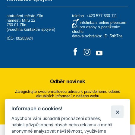
statutární město Zlín
telefon:
+420 577 630 111
náměstí Míru 12
infolinka s online přepisem
760 01 Zlín
řeči pro osoby s postižením
(
všechna kontaktní spojení
)
sluchu
datová schránka: ID: 5ttb7bs
IČO: 00283924
Odběr novinek
Zaregistrujte svou e-mailovou adresu k pravidelnému odběru
aktuálních informací z našeho webu
Informace o cookies!
Přihlásit se k odběru
Abychom vám usnadnili procházení stránek,
nabídli přizpůsobený obsah nebo reklamu a mohli
anonymně analyzovat návštěvnost, využíváme