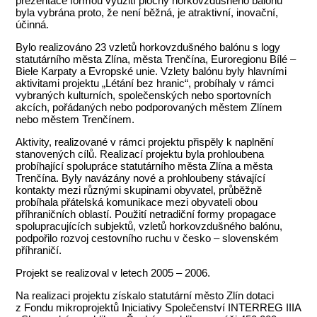
prezentace formou využití plochy horkovzdušného balónu
byla vybrána proto, že není běžná, je atraktivní, inovační,
účinná.
Bylo realizováno 23 vzletů horkovzdušného balónu s logy
statutárního města Zlína, města Trenčína, Euroregionu Bílé –
Biele Karpaty a Evropské unie. Vzlety balónu byly hlavními
aktivitami projektu „Létání bez hranic“, probíhaly v rámci
vybraných kulturních, společenských nebo sportovních
akcích, pořádaných nebo podporovaných městem Zlínem
nebo městem Trenčínem.
Aktivity, realizované v rámci projektu přispěly k naplnění
stanovených cílů. Realizací projektu byla prohloubena
probíhající spolupráce statutárního města Zlína a města
Trenčína. Byly navázány nové a prohloubeny stávající
kontakty mezi různými skupinami obyvatel, průběžně
probíhala přátelská komunikace mezi obyvateli obou
příhraničních oblastí. Použití netradiční formy propagace
spolupracujících subjektů, vzletů horkovzdušného balónu,
podpořilo rozvoj cestovního ruchu v česko – slovenském
příhraničí.
Projekt se realizoval v letech 2005 – 2006.
Na realizaci projektu získalo statutární město Zlín dotaci
z Fondu mikroprojektů Iniciativy Společenství INTERREG IIIA