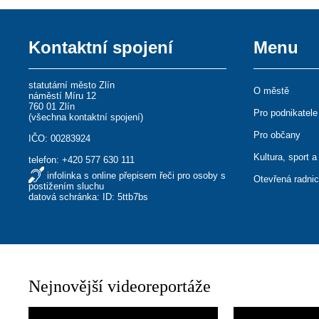
Kontaktní spojení
Menu
statutární město Zlín
O městě
náměstí Míru 12
760 01 Zlín
Pro podnikatele
(
všechna kontaktní spojení
)
Pro občany
IČO: 00283924
Kultura, sport a
telefon:
+420 577 630 111
infolinka s online přepisem řeči pro osoby s
Otevřená radni
postižením sluchu
datová schránka: ID: 5ttb7bs
Nejnovější videoreportáže