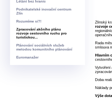
Létání bez hranic
Podnikatelské inovační centrum
Zlín
Rozumíme si?!
Zlínský kr
rozvoje c
Zpracování akčního plánu
regionáln
rozvoje cestovního ruchu pro
operačníh
turistickou...
Rada měst
Plánování sociálních služeb
smlouva m
metodou komunitního plánování
Hlavním 
Euromanažer
cestovního
Vytvoření 
zpracován 
Doba reali
Náklady pr
Výše dota