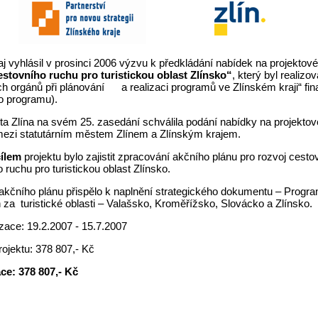
aj vyhlásil v prosinci 2006 výzvu k předkládání nabídek na projektové
estovního ruchu pro turistickou oblast Zlínsko“
, který byl realizo
ích orgánů při plánování a realizaci programů ve Zlínském kraji“ f
o programu).
a Zlína na svém 25. zasedání schválila podání nabídky na projektov
ezi statutárním městem Zlínem a Zlínským krajem.
cílem
projektu bylo zajistit zpracování akčního plánu pro rozvoj cest
 ruchu pro turistickou oblast Zlínsko.
akčního plánu přispělo k naplnění strategického dokumentu – Program
za turistické oblasti – Valašsko, Kroměřížsko, Slovácko a Zlínsko.
zace: 19.2.2007 - 15.7.2007
ojektu: 378 807,- Kč
ce: 378 807,- Kč