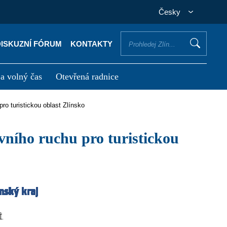
Česky
DISKUZNÍ FÓRUM
KONTAKTY
 a volný čas
Otevřená radnice
otřebuji vyřídit
Potřebuji zaplatit
ro turistickou oblast Zlínsko