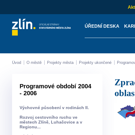
Akt
ÚŘEDNÍ DESKA
KAR
Kontakty
Úřední desk
Úvod
O městě
Projekty města
Projekty ukončené
Programo
Zpracování akčního plánu rozvoje cestovního ruchu pro turistickou
Programové období 2004
oblas
- 2006
Výchovné působení v rodinách II.
Rozvoj cestovního ruchu ve
městech Zlíně, Luhačovice a v
Regionu...