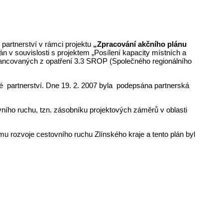
 partnerství v rámci projektu
„Zpracování akčního plánu
ván v souvislosti s projektem „Posílení kapacity místních a
inancovaných z opatření 3.3 SROP (Společného regionálního
é partnerství. Dne 19. 2. 2007 byla podepsána partnerská
ovního ruchu, tzn. zásobníku projektových záměrů v oblasti
u rozvoje cestovního ruchu Zlínského kraje a tento plán byl