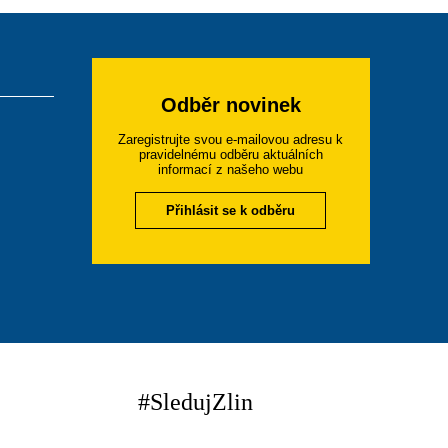
Odběr novinek
Zaregistrujte svou e-mailovou adresu k
pravidelnému odběru aktuálních
informací z našeho webu
Přihlásit se k odběru
#SledujZlin