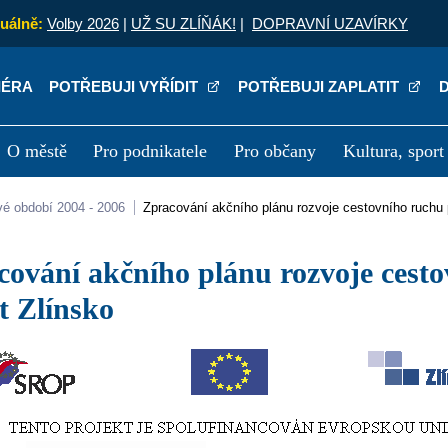
uálně:
Volby 2026
|
UŽ SU ZLÍŇÁK!
|
DOPRAVNÍ UZAVÍRKY
IÉRA
POTŘEBUJI VYŘÍDIT
POTŘEBUJI ZAPLATIT
O městě
Pro podnikatele
Pro občany
Kultura, sport
a
Kariéra
P
vé období 2004 - 2006
Zpracování akčního plánu rozvoje cestovního ruchu p
t Zlínsko