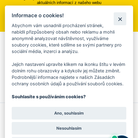
aktuálních informací z našeho webu
Informace o cookies!
Přihlásit se k odběru
Abychom vám usnadnili procházení stránek,
nabídli přizpůsobený obsah nebo reklamu a mohli
anonymně analyzovat návštěvnost, využíváme
Aplikace Mobilní rozhlas
soubory cookies, které sdílíme se svými partnery pro
sociální média, inzerci a analýzu.
Chcete dostávat do svého mobilu či mailu upozornění na
blížící se nebezpečí, odstávky, poruchy a výpadky energií,
Jejich nastavení upravíte klikem na ikonku štítu v levém
ankety, pozvánky na kulturní a sportovní akce?
dolním rohu obrazovky a kdykoliv jej můžete změnit.
Více informací o aplikaci
Podrobnější informace najdete v našich Zásadách
ochrany osobních údajů a používání souborů cookies.
Souhlasíte s používáním cookies?
© 2026 Magistrát města Zlína
Prohlášení o používání cookies
Ano, souhlasím
všechna práva vyhrazena
Ochrana osobních údajů
Prohlášení o přístupnosti
Podněty k webovým stránkám
Kontakt:
webmaster@zlin.eu
Nesouhlasím