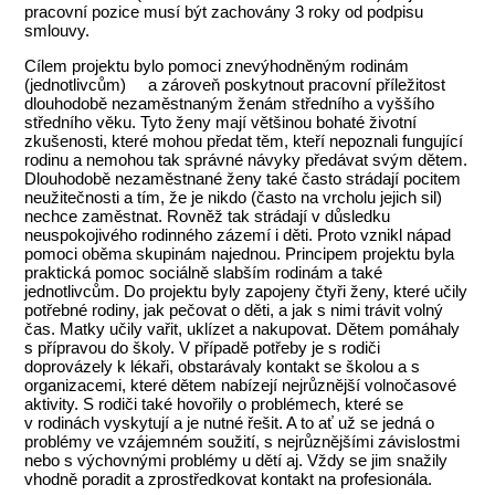
pracovní pozice musí být zachovány 3 roky od podpisu
smlouvy.
Cílem projektu bylo pomoci znevýhodněným rodinám
(jednotlivcům) a zároveň poskytnout pracovní příležitost
dlouhodobě nezaměstnaným ženám středního a vyššího
středního věku. Tyto ženy mají většinou bohaté životní
zkušenosti, které mohou předat těm, kteří nepoznali fungující
rodinu a nemohou tak správné návyky předávat svým dětem.
Dlouhodobě nezaměstnané ženy také často strádají pocitem
neužitečnosti a tím, že je nikdo (často na vrcholu jejich sil)
nechce zaměstnat. Rovněž tak strádají v důsledku
neuspokojivého rodinného zázemí i děti. Proto vznikl nápad
pomoci oběma skupinám najednou. Principem projektu byla
praktická pomoc sociálně slabším rodinám a také
jednotlivcům. Do projektu byly zapojeny čtyři ženy, které učily
potřebné rodiny, jak pečovat o děti, a jak s nimi trávit volný
čas. Matky učily vařit, uklízet a nakupovat. Dětem pomáhaly
s přípravou do školy. V případě potřeby je s rodiči
doprovázely k lékaři, obstarávaly kontakt se školou a s
organizacemi, které dětem nabízejí nejrůznější volnočasové
aktivity. S rodiči také hovořily o problémech, které se
v rodinách vyskytují a je nutné řešit. A to ať už se jedná o
problémy ve vzájemném soužití, s nejrůznějšími závislostmi
nebo s výchovnými problémy u dětí aj. Vždy se jim snažily
vhodně poradit a zprostředkovat kontakt na profesionála.