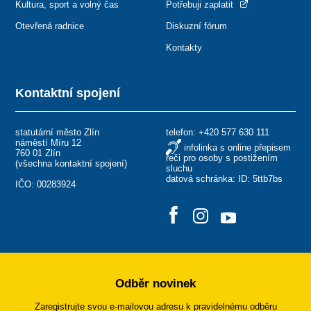
Kultura, sport a volný čas
Potřebuji zaplatit
Otevřená radnice
Diskuzní fórum
Kontakty
Kontaktní spojení
statutární město Zlín
telefon:
+420 577 630 111
náměstí Míru 12
infolinka s online přepisem
760 01 Zlín
řeči pro osoby s postižením
(
všechna kontaktní spojení
)
sluchu
datová schránka: ID: 5ttb7bs
IČO: 00283924
Odběr novinek
Zaregistrujte svou e-mailovou adresu k pravidelnému odběru