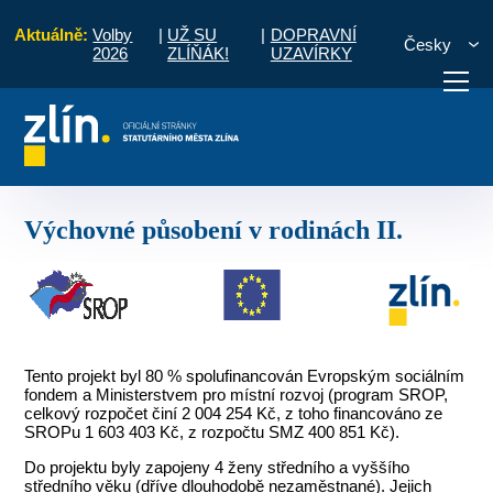
Aktuálně:
Volby
|
UŽ SU
|
DOPRAVNÍ
Česky
2026
ZLÍŇÁK!
UZAVÍRKY
Programové období 2004 - 2006
Výchovné působení v rodinách II.
otřebuji vyřídit
Potřebuji zaplatit
Diskuzní fór
Výchovné působení v rodinách II.
Tento projekt byl 80 % spolufinancován Evropským sociálním
fondem a Ministerstvem pro místní rozvoj (program SROP,
celkový rozpočet činí 2 004 254 Kč, z toho financováno ze
SROPu 1 603 403 Kč, z rozpočtu SMZ 400 851 Kč).
Do projektu byly zapojeny 4 ženy středního a vyššího
středního věku (dříve dlouhodobě nezaměstnané). Jejich