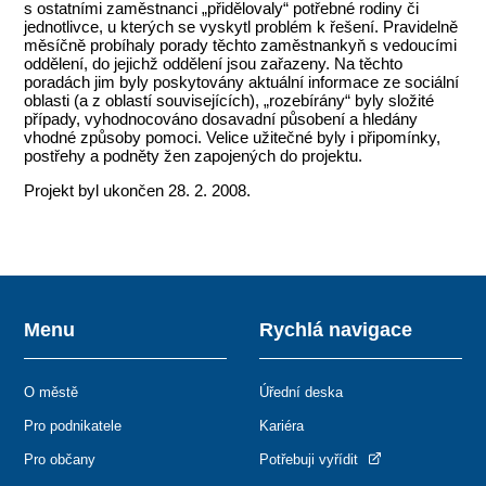
s ostatními zaměstnanci „přidělovaly“ potřebné rodiny či
jednotlivce, u kterých se vyskytl problém k řešení. Pravidelně
měsíčně probíhaly porady těchto zaměstnankyň s vedoucími
oddělení, do jejichž oddělení jsou zařazeny. Na těchto
poradách jim byly poskytovány aktuální informace ze sociální
oblasti (a z oblastí souvisejících), „rozebírány“ byly složité
případy, vyhodnocováno dosavadní působení a hledány
vhodné způsoby pomoci. Velice užitečné byly i připomínky,
postřehy a podněty žen zapojených do projektu.
Projekt byl ukončen 28. 2. 2008.
Menu
Rychlá navigace
O městě
Úřední deska
Pro podnikatele
Kariéra
Pro občany
Potřebuji vyřídit