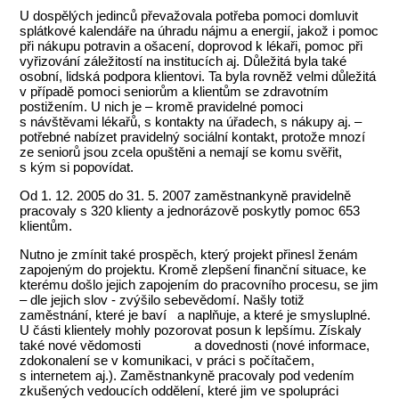
U dospělých jedinců převažovala potřeba pomoci domluvit
splátkové kalendáře na úhradu nájmu a energií, jakož i pomoc
při nákupu potravin a ošacení, doprovod k lékaři, pomoc při
vyřizování záležitostí na institucích aj. Důležitá byla také
osobní, lidská podpora klientovi. Ta byla rovněž velmi důležitá
v případě pomoci seniorům a klientům se zdravotním
postižením. U nich je – kromě pravidelné pomoci
s návštěvami lékařů, s kontakty na úřadech, s nákupy aj. –
potřebné nabízet pravidelný sociální kontakt, protože mnozí
ze seniorů jsou zcela opuštěni a nemají se komu svěřit,
s kým si popovídat.
Od 1. 12. 2005 do 31. 5. 2007 zaměstnankyně pravidelně
pracovaly s 320 klienty a jednorázově poskytly pomoc 653
klientům.
Nutno je zmínit také prospěch, který projekt přinesl ženám
zapojeným do projektu. Kromě zlepšení finanční situace, ke
kterému došlo jejich zapojením do pracovního procesu, se jim
– dle jejich slov - zvýšilo sebevědomí. Našly totiž
zaměstnání, které je baví a naplňuje, a které je smysluplné.
U části klientely mohly pozorovat posun k lepšímu. Získaly
také nové vědomosti a dovednosti (nové informace,
zdokonalení se v komunikaci, v práci s počítačem,
s internetem aj.). Zaměstnankyně pracovaly pod vedením
zkušených vedoucích oddělení, které jim ve spolupráci