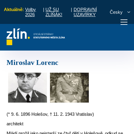
Aktuálně:
Volby
|
UŽ SU
|
DOPRAVNÍ
Česky
2026
ZLÍŇÁK!
UZAVÍRKY
ntrum
700let: Stromy a lidé - projekt "Tvoříme Zlín"
Miroslav Lorenc
otřebuji vyřídit
Potřebuji zaplatit
Diskuzní fór
Miroslav Lorenc
(* 9. 6. 1896 Holešov, † 11. 2. 1943 Vratislav)
architekt
Mládí prožil jako nejstarší ze čtyř dětí v Holešově, odkud se