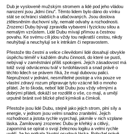
Dub je vysloveně mužským stromem a lidé pod jeho vládou
narození jsou „lidmi činu“. Těmto lidem bylo dáno do vínku
stát se ochránci slabších a utlačovaných. Jsou doslova
ztělesněním duchovní síly, nemalé odvahy a rozhodnosti.
Zrozenci Dubu bývají zpravidla vybaveni i fyzickou silou a
nemalým vzrůstem. Lidé Dubu mívají přímou a čestnou
povahu. Ke svému cíli jdou vždy tou nejkratší cestou, nikdy
neuhýbají a neuchylují se k intrikám či nepravostem.
Přestože tito čestní a velice cílevědomí lidé dosahují obvykle
úspěchu téměř v každém druhu činnosti, do které se pustí,
nebývají v zaměstnání příliš spokojeni. Jejich zásadovost má
totiž svojí odvrácenou tvář v tvrdohlavosti a snad právě o
těchto lidech se právem říká, že mají dubovou palici.
Nepružnost v jednání, nesmiřitelné postoje a víra pouze ve
vlastní zdravý rozum připravuje tyto vzácné lidi o mnoho
přátel. Je to škoda, neboť lidé Dubu jsou vždy věrnými a
dobrými přáteli, dokáží se rozdělit o vše, co mají, a umějí
urputně bránit své blízké před kýmkoli a čímkoli.
Přestože jsou lidé Dubu, stejně jako jejich strom, plní síly a
energie, v jednom jsou velmi snadno zranitelní. Jejich
rozhodnost a jistota rychle vyprchají, jakmile v nich vzplane
láska. Zamilovaný zrozenec Dubu je křehký a citlivý,
zapomíná se opírat o svojí železnou logiku a velmi rychle
uvěří, že ho potkala životní osudová láska. Bohužel právě