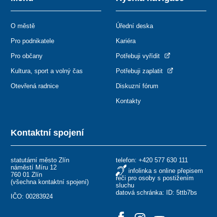
O městě
Úřední deska
Pro podnikatele
Kariéra
Pro občany
Potřebuji vyřídit
Kultura, sport a volný čas
Potřebuji zaplatit
Otevřená radnice
Diskuzní fórum
Kontakty
Kontaktní spojení
statutární město Zlín
telefon:
+420 577 630 111
náměstí Míru 12
infolinka s online přepisem
760 01 Zlín
řeči pro osoby s postižením
(
všechna kontaktní spojení
)
sluchu
datová schránka: ID: 5ttb7bs
IČO: 00283924