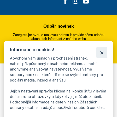
Odběr novinek
Zaregistrujte svou e-mailovou adresu k pravidelnému odběru
aktuálních informací z našeho webu
Informace o cookies!
Přihlásit se k odběru
Abychom vám usnadnili procházení stránek,
nabídli přizpůsobený obsah nebo reklamu a mohli
anonymně analyzovat návštěvnost, využíváme
Aplikace Mobilní rozhlas
soubory cookies, které sdílíme se svými partnery pro
sociální média, inzerci a analýzu.
Chcete dostávat do svého mobilu či mailu upozornění na
blížící se nebezpečí, odstávky, poruchy a výpadky energií,
Jejich nastavení upravíte klikem na ikonku štítu v levém
ankety, pozvánky na kulturní a sportovní akce?
dolním rohu obrazovky a kdykoliv jej můžete změnit.
Více informací o aplikaci
Podrobnější informace najdete v našich Zásadách
ochrany osobních údajů a používání souborů cookies.