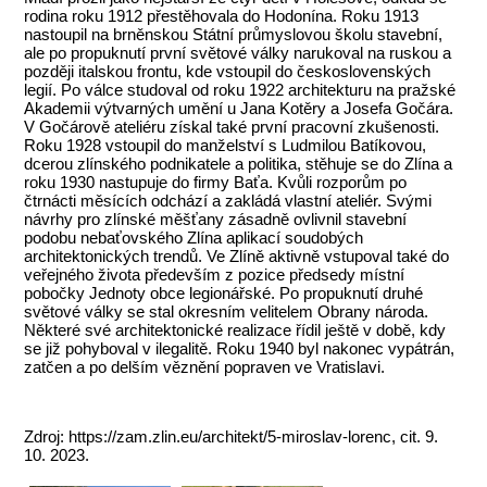
rodina roku 1912 přestěhovala do Hodonína. Roku 1913
nastoupil na brněnskou Státní průmyslovou školu stavební,
ale po propuknutí první světové války narukoval na ruskou a
později italskou frontu, kde vstoupil do československých
legií. Po válce studoval od roku 1922 architekturu na pražské
Akademii výtvarných umění u Jana Kotěry a Josefa Gočára.
V Gočárově ateliéru získal také první pracovní zkušenosti.
Roku 1928 vstoupil do manželství s Ludmilou Batíkovou,
dcerou zlínského podnikatele a politika, stěhuje se do Zlína a
roku 1930 nastupuje do firmy Baťa. Kvůli rozporům po
čtrnácti měsících odchází a zakládá vlastní ateliér. Svými
návrhy pro zlínské měšťany zásadně ovlivnil stavební
podobu nebaťovského Zlína aplikací soudobých
architektonických trendů. Ve Zlíně aktivně vstupoval také do
veřejného života především z pozice předsedy místní
pobočky Jednoty obce legionářské. Po propuknutí druhé
světové války se stal okresním velitelem Obrany národa.
Některé své architektonické realizace řídil ještě v době, kdy
se již pohyboval v ilegalitě. Roku 1940 byl nakonec vypátrán,
zatčen a po delším věznění popraven ve Vratislavi.
Zdroj: https://zam.zlin.eu/architekt/5-miroslav-lorenc, cit. 9.
10. 2023.