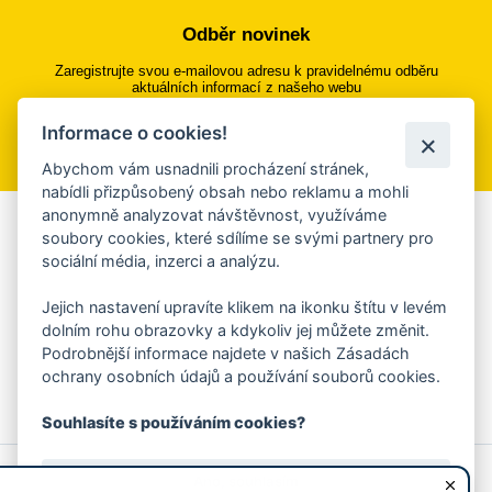
Odběr novinek
Zaregistrujte svou e-mailovou adresu k pravidelnému odběru
aktuálních informací z našeho webu
Informace o cookies!
Přihlásit se k odběru
Abychom vám usnadnili procházení stránek,
nabídli přizpůsobený obsah nebo reklamu a mohli
anonymně analyzovat návštěvnost, využíváme
Aplikace Mobilní rozhlas
soubory cookies, které sdílíme se svými partnery pro
sociální média, inzerci a analýzu.
Chcete dostávat do svého mobilu či mailu upozornění na
blížící se nebezpečí, odstávky, poruchy a výpadky energií,
Jejich nastavení upravíte klikem na ikonku štítu v levém
ankety, pozvánky na kulturní a sportovní akce?
dolním rohu obrazovky a kdykoliv jej můžete změnit.
Více informací o aplikaci
Podrobnější informace najdete v našich Zásadách
ochrany osobních údajů a používání souborů cookies.
Souhlasíte s používáním cookies?
© 2026 Magistrát města Zlína
Prohlášení o používání cookies
Ano, souhlasím
všechna práva vyhrazena
Ochrana osobních údajů