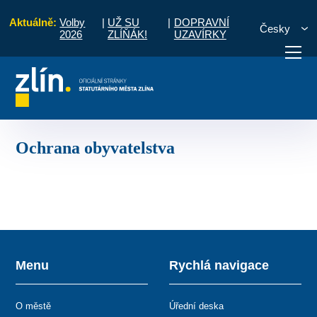
Aktuálně:
Volby
|
UŽ SU
|
DOPRAVNÍ
Česky
2026
ZLÍŇÁK!
UZAVÍRKY
Krizové situace
Rady a informace pro občany
Ochrana obyvatelstva
otřebuji vyřídit
Potřebuji zaplatit
Diskuzní fór
Ochrana obyvatelstva
Menu
Rychlá navigace
O městě
Úřední deska