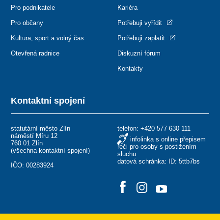
Pro podnikatele
Kariéra
Pro občany
Potřebuji vyřídit
Kultura, sport a volný čas
Potřebuji zaplatit
Otevřená radnice
Diskuzní fórum
Kontakty
Kontaktní spojení
statutární město Zlín
telefon:
+420 577 630 111
náměstí Míru 12
infolinka s online přepisem
760 01 Zlín
řeči pro osoby s postižením
(
všechna kontaktní spojení
)
sluchu
datová schránka: ID: 5ttb7bs
IČO: 00283924