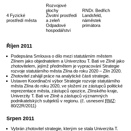
Rozvojové
plochy
RNDr. Bedřich
4 Fyzické
Životní prostředí
Landsfeld,
prostředí města
a zeleň
náměstek
Odpadové
primátora
hospodářství
Říjen 2011
Podepsána Smlouva o dílo mezi statutárním městem
Zlínem jako objednatelem a Univerzitou T. Bati ve Zlíně jako
zhotovitelem, jejímž předmětem je vypracování Strategie
rozvoje statutárního města Zlína do roku 2020 – Zlín 2020.
Zhotovitel zahájil práce na analytické části strategie.
Ustaven Koordinační výbor Strategie rozvoje statutárního
města Zlína do roku 2020, ve složení ze zástupců politické
reprezentace města, zástupců opozice, Zlínského kraje,
Univerzity T. Bati ve Zlíně a zástupců významných
podnikatelských subjektů v regionu. (č. usnesení
RMZ
:
80/22R/2011)
Srpen 2011
Vybrán zhotovitel strategie, kterým se stala Univerzita T.