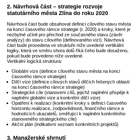
2. Návrhová část – strategie rozvoje
statutárního města Zlína do roku 2020
Návrhová část bude obsahovat definici cílového stavu města
na konci časového rámce strategie (r. 2020) a kroky, které je
nezbytné učinit pro přechod ze současného stavu (závěr
analýzy) do stavu cílového (definovaného vizí). Návrhová
část bude provedena ve struktuře níže uvedené vertikální
logiky, která ve směru shora dolů říká čeho bude dosaženo,
pokud bude provedeno níže uvedené.
Vertikální logická struktura:
Globální vize (definice cílového stavu města na konci
časového rámce strategie)
Dílčí vize (definice cílových stavů dílčích řešených oblastí
na konci časového rámce strategie)
Strategické cíle (stanovení cílů, jejichž naplnění přispěje k
naplnění globální vize a konkrétní dílčí vize)
Opatření k realizaci (konkrétní kroky s definicí časového
horizontu realizace, zodpovědnosti, finančního rámce a
hodnotících ukazatelů, směřující k naplnění konkrétního
stanoveného strategického cíle)
Akční plán (indikativní seznam konkrétních projektů)
3. Manažerské shrnutí