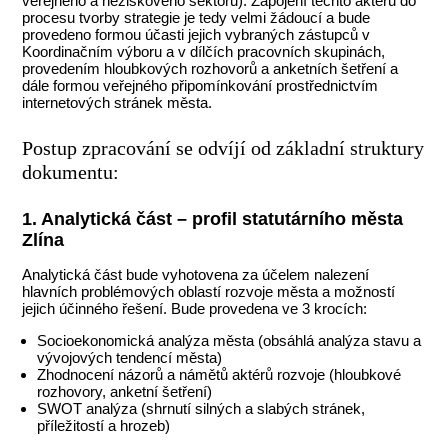
veřejného a neziskového sektoru). Zapojení těchto aktérů do
procesu tvorby strategie je tedy velmi žádoucí a bude
provedeno formou účasti jejich vybraných zástupců v
Koordinačním výboru a v dílčích pracovních skupinách,
provedením hloubkových rozhovorů a anketních šetření a
dále formou veřejného připomínkování prostřednictvím
internetových stránek města.
Postup zpracování se odvíjí od základní struktury
dokumentu:
1. Analytická část – profil statutárního města
Zlína
Analytická část bude vyhotovena za účelem nalezení
hlavních problémových oblastí rozvoje města a možností
jejich účinného řešení. Bude provedena ve 3 krocích:
Socioekonomická analýza města (obsáhlá analýza stavu a
vývojových tendencí města)
Zhodnocení názorů a námětů aktérů rozvoje (hloubkové
rozhovory, anketní šetření)
SWOT analýza (shrnutí silných a slabých stránek,
příležitostí a hrozeb)