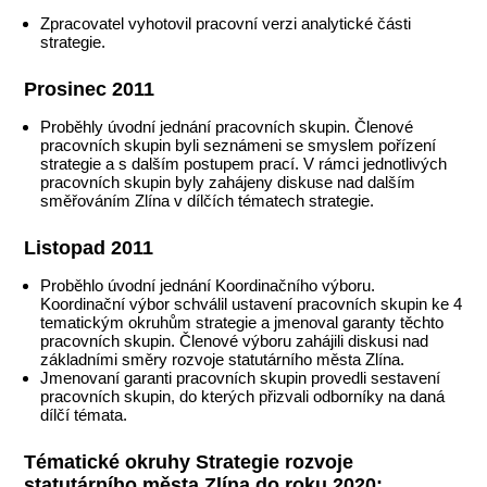
Zpracovatel vyhotovil pracovní verzi analytické části
strategie.
Prosinec 2011
Proběhly úvodní jednání pracovních skupin. Členové
pracovních skupin byli seznámeni se smyslem pořízení
strategie a s dalším postupem prací. V rámci jednotlivých
pracovních skupin byly zahájeny diskuse nad dalším
směřováním Zlína v dílčích tématech strategie.
Listopad 2011
Proběhlo úvodní jednání Koordinačního výboru.
Koordinační výbor schválil ustavení pracovních skupin ke 4
tematickým okruhům strategie a jmenoval garanty těchto
pracovních skupin. Členové výboru zahájili diskusi nad
základními směry rozvoje statutárního města Zlína.
Jmenovaní garanti pracovních skupin provedli sestavení
pracovních skupin, do kterých přizvali odborníky na daná
dílčí témata.
Tématické okruhy Strategie rozvoje
statutárního města Zlína do roku 2020: