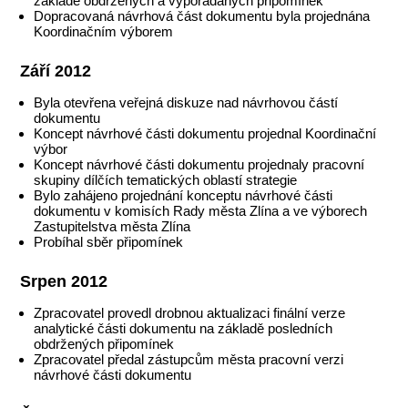
základě obdržených a vypořádaných připomínek
Dopracovaná návrhová část dokumentu byla projednána
Koordinačním výborem
Září 2012
Byla otevřena veřejná diskuze nad návrhovou částí
dokumentu
Koncept návrhové části dokumentu projednal Koordinační
výbor
Koncept návrhové části dokumentu projednaly pracovní
skupiny dílčích tematických oblastí strategie
Bylo zahájeno projednání konceptu návrhové části
dokumentu v komisích Rady města Zlína a ve výborech
Zastupitelstva města Zlína
Probíhal sběr připomínek
Srpen 2012
Zpracovatel provedl drobnou aktualizaci finální verze
analytické části dokumentu na základě posledních
obdržených připomínek
Zpracovatel předal zástupcům města pracovní verzi
návrhové části dokumentu