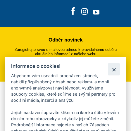
Odběr novinek
Zaregistrujte svou e-mailovou adresu k pravidelnému odběru
aktuálních informací z našeho webu
Informace o cookies!
Přihlásit se k odběru
Abychom vám usnadnili procházení stránek,
nabídli přizpůsobený obsah nebo reklamu a mohli
anonymně analyzovat návštěvnost, využíváme
Aplikace Mobilní rozhlas
soubory cookies, které sdílíme se svými partnery pro
sociální média, inzerci a analýzu.
Chcete dostávat do svého mobilu či mailu upozornění na
blížící se nebezpečí, odstávky, poruchy a výpadky energií,
Jejich nastavení upravíte klikem na ikonku štítu v levém
ankety, pozvánky na kulturní a sportovní akce?
dolním rohu obrazovky a kdykoliv jej můžete změnit.
Více informací o aplikaci
Podrobnější informace najdete v našich Zásadách
ochrany osobních údajů a používání souborů cookies.