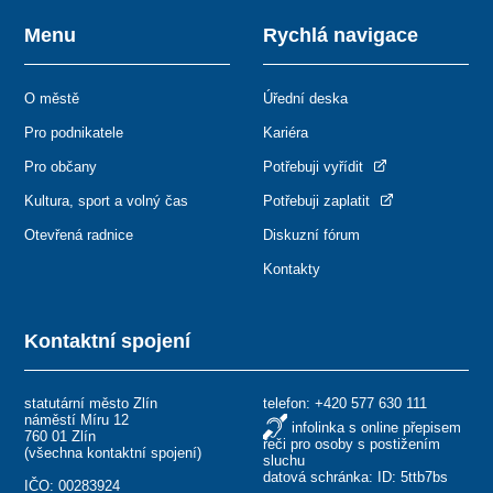
Menu
Rychlá navigace
O městě
Úřední deska
Pro podnikatele
Kariéra
Pro občany
Potřebuji vyřídit
Kultura, sport a volný čas
Potřebuji zaplatit
Otevřená radnice
Diskuzní fórum
Kontakty
Kontaktní spojení
statutární město Zlín
telefon:
+420 577 630 111
náměstí Míru 12
infolinka s online přepisem
760 01 Zlín
řeči pro osoby s postižením
(
všechna kontaktní spojení
)
sluchu
datová schránka: ID: 5ttb7bs
IČO: 00283924