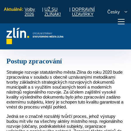
Aktuálně:
Volby
|
UŽ SU
|
DOPRAVNÍ
Česky
2026
ZLÍŇÁK!
UZAVÍRKY
a Zlína do roku 2020 - ZLÍN 2020
Archiv přípravy
Postup zpracování
otřebuji vyřídit
Potřebuji zaplatit
Diskuzní fór
Postup zpracování
Strategie rozvoje statutárního města Zlína do roku 2020 bude
zpracována v souladu s obecně uznávanými metodikami
tvorby základních strategických rozvojových dokumentů
municipalit a s využitím současných teorií a moderních
nástrojů regionálního rozvoje. Za účelem zajištění vysoké
kvality výsledného dokumentu bylo jeho zpracování zadáno
externímu subjektu, který je schopen tuto kvalitu garantovat a
vnést do procesu vnější pohled.
Jedná se o značně rozsáhlý tvůrčí proces, jehož výstupy
budou mít vliv na všechny aktéry místního resp. regionálního
rozvoje (občany, podnikatelské subjekty, organizace