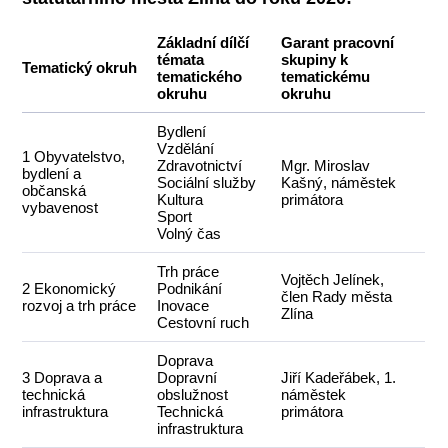
Základní dílčí
Garant pracovní
témata
skupiny k
Tematický okruh
tematického
tematickému
okruhu
okruhu
Bydlení
Vzdělání
1 Obyvatelstvo,
Zdravotnictví
Mgr. Miroslav
bydlení a
Sociální služby
Kašný, náměstek
občanská
Kultura
primátora
vybavenost
Sport
Volný čas
Trh práce
Vojtěch Jelínek,
2 Ekonomický
Podnikání
člen Rady města
rozvoj a trh práce
Inovace
Zlína
Cestovní ruch
Doprava
3 Doprava a
Dopravní
Jiří Kadeřábek, 1.
technická
obslužnost
náměstek
infrastruktura
Technická
primátora
infrastruktura