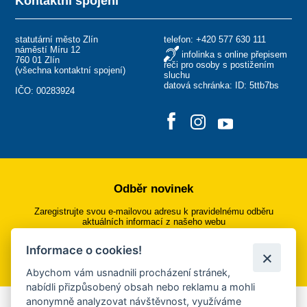
Kontaktní spojení
statutární město Zlín
telefon:
+420 577 630 111
náměstí Míru 12
infolinka s online přepisem
760 01 Zlín
řeči pro osoby s postižením
(
všechna kontaktní spojení
)
sluchu
datová schránka: ID: 5ttb7bs
IČO: 00283924
Odběr novinek
Zaregistrujte svou e-mailovou adresu k pravidelnému odběru
aktuálních informací z našeho webu
Informace o cookies!
Přihlásit se k odběru
Abychom vám usnadnili procházení stránek,
nabídli přizpůsobený obsah nebo reklamu a mohli
anonymně analyzovat návštěvnost, využíváme