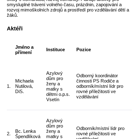
smysluplné trávení volného času, prázdnin, zapojování a
rozvoj mimoškolních zdrojů a prostředí pro vzdělávání dětí a
žáků.
Aktéři
Jméno a
Instituce
Pozice
přímení
Azylový
Odborný koordinátor
dům pro
Michaela
činnosti PS Rodiče a
ženy a
1.
Nutilová,
odborník/místní lídr pro
matky s
DiS.
rovné příležitosti ve
dětmi o.p.s.
vzdělávání
Vsetín
Azylový
dům pro
Odborník/místní lídr pro
Bc. Lenka
ženy a
2.
rovné příležitosti ve
Špendlíková
matky s
vzdělávání