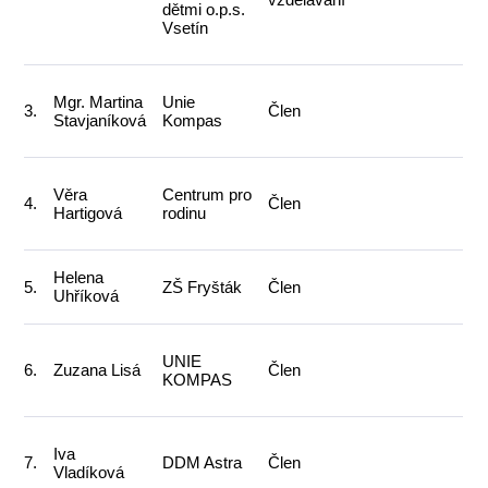
dětmi o.p.s.
Vsetín
Mgr. Martina
Unie
3.
Člen
Stavjaníková
Kompas
Věra
Centrum pro
4.
Člen
Hartigová
rodinu
Helena
5.
ZŠ Fryšták
Člen
Uhříková
UNIE
6.
Zuzana Lisá
Člen
KOMPAS
Iva
7.
DDM Astra
Člen
Vladíková