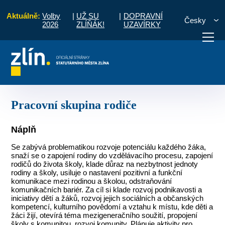
Aktuálně:
Volby
|
UŽ SU
|
DOPRAVNÍ
Česky
2026
ZLÍŇÁK!
UZAVÍRKY
ání v ORP Zlín
MAP II
Pracovní skupiny
Pracovní skupina rodiče
otřebuji vyřídit
Potřebuji zaplatit
Diskuzní fór
Pracovní skupina rodiče
Náplň
Se zabývá problematikou rozvoje potenciálu každého žáka,
snaží se o zapojení rodiny do vzdělávacího procesu, zapojení
rodičů do života školy, klade důraz na nezbytnost jednoty
rodiny a školy, usiluje o nastavení pozitivní a funkční
komunikace mezi rodinou a školou, odstraňování
komunikačních bariér. Za cíl si klade rozvoj podnikavosti a
iniciativy dětí a žáků, rozvoj jejich sociálních a občanských
kompetencí, kulturního povědomí a vztahu k místu, kde děti a
žáci žijí, otevírá téma mezigeneračního soužití, propojení
školy s komunitou, rozvoj komunity. Plánuje aktivity pro