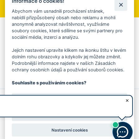
Informace o cookies!
Přihlásit se k odběru
Abychom vám usnadnili procházení stránek,
nabídli přizpůsobený obsah nebo reklamu a mohli
anonymně analyzovat návštěvnost, využíváme
Aplikace Mobilní rozhlas
soubory cookies, které sdílíme se svými partnery pro
sociální média, inzerci a analýzu.
Chcete dostávat do svého mobilu či mailu upozornění na
blížící se nebezpečí, odstávky, poruchy a výpadky energií,
Jejich nastavení upravíte klikem na ikonku štítu v levém
ankety, pozvánky na kulturní a sportovní akce?
dolním rohu obrazovky a kdykoliv jej můžete změnit.
Více informací o aplikaci
Podrobnější informace najdete v našich Zásadách
ochrany osobních údajů a používání souborů cookies.
Souhlasíte s používáním cookies?
© 2026 Magistrát města Zlína
Prohlášení o používání cookies
Ano, souhlasím
všechna práva vyhrazena
Ochrana osobních údajů
Prohlášení o přístupnosti
Podněty k webovým stránkám
Kontakt:
webmaster@zlin.eu
Nesouhlasím
Nastavení cookies