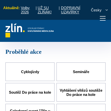
Aktuálně:
Volby
|
UŽ SU
|
DOPRAVNÍ
Česky
2026
ZLÍŇÁK!
UZAVÍRKY
- 2020
Zlín v pohybu - zdravě, bezpečně, na pohodu
Proběhlé akce
otřebuji vyřídit
Potřebuji zaplatit
Diskuzní fór
Proběhlé akce
Cyklojízdy
Semináře
Vyhlášení vítězů soutěže
Soutěž Do práce na kole
Do práce na kole
Celodenní event "Zlín v