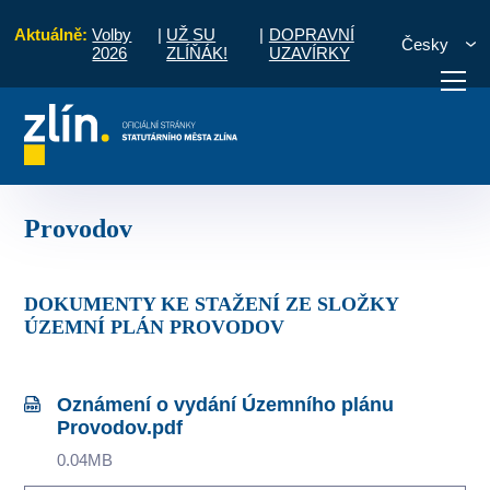
Aktuálně:
Volby
|
UŽ SU
|
DOPRAVNÍ
Česky
2026
ZLÍŇÁK!
UZAVÍRKY
sko územního plánování
Územně plánovací dokumentace
Provodov
otřebuji vyřídit
Potřebuji zaplatit
Diskuzní fór
Provodov
DOKUMENTY KE STAŽENÍ ZE SLOŽKY
ÚZEMNÍ PLÁN PROVODOV
Oznámení o vydání Územního plánu
Provodov.pdf
0.04MB