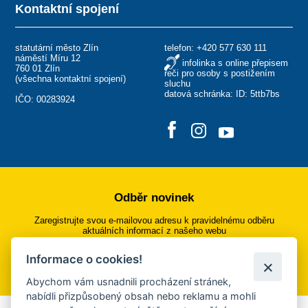
Kontaktní spojení
statutární město Zlín
telefon:
+420 577 630 111
náměstí Míru 12
infolinka s online přepisem
760 01 Zlín
řeči pro osoby s postižením
(
všechna kontaktní spojení
)
sluchu
datová schránka: ID: 5ttb7bs
IČO: 00283924
Odběr novinek
Zaregistrujte svou e-mailovou adresu k pravidelnému odběru
aktuálních informací z našeho webu
Informace o cookies!
Přihlásit se k odběru
Abychom vám usnadnili procházení stránek,
nabídli přizpůsobený obsah nebo reklamu a mohli