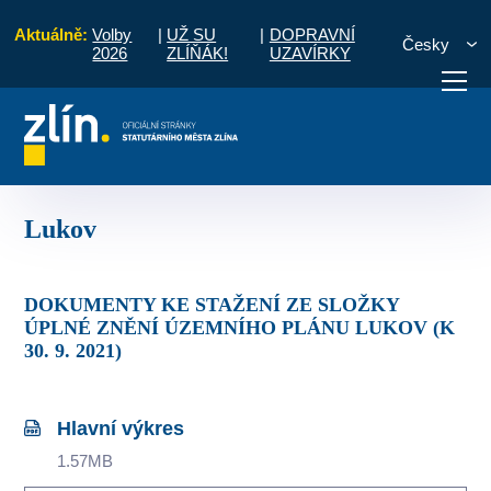
Aktuálně:
Volby
|
UŽ SU
|
DOPRAVNÍ
Česky
2026
ZLÍŇÁK!
UZAVÍRKY
ředisko územního plánování
Územně plánovací dokumentace
Lukov
otřebuji vyřídit
Potřebuji zaplatit
Diskuzní fór
Lukov
DOKUMENTY KE STAŽENÍ ZE SLOŽKY
ÚPLNÉ ZNĚNÍ ÚZEMNÍHO PLÁNU LUKOV (K
30. 9. 2021)
Hlavní výkres
1.57MB