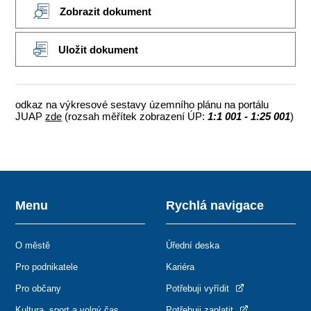
Zobrazit dokument
Uložit dokument
odkaz na výkresové sestavy územního plánu na portálu
JUAP
zde
(rozsah měřítek zobrazení ÚP:
1:1 001 - 1:25 001
)
Menu
Rychlá navigace
O městě
Úřední deska
Pro podnikatele
Kariéra
Pro občany
Potřebuji vyřídit
Kultura, sport a volný čas
Potřebuji zaplatit