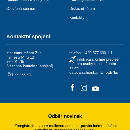
Otevřená radnice
Diskuzní fórum
Kontakty
Kontaktní spojení
statutární město Zlín
telefon:
+420 577 630 111
náměstí Míru 12
infolinka s online přepisem
760 01 Zlín
řeči pro osoby s postižením
(
všechna kontaktní spojení
)
sluchu
datová schránka: ID: 5ttb7bs
IČO: 00283924
Odběr novinek
Zaregistrujte svou e-mailovou adresu k pravidelnému odběru