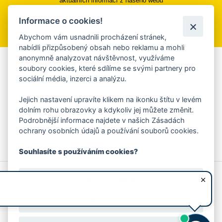
aktuálních informací z našeho webu
Informace o cookies!
Přihlásit se k odběru
Abychom vám usnadnili procházení stránek,
nabídli přizpůsobený obsah nebo reklamu a mohli
anonymně analyzovat návštěvnost, využíváme
Aplikace Mobilní rozhlas
soubory cookies, které sdílíme se svými partnery pro
sociální média, inzerci a analýzu.
Chcete dostávat do svého mobilu či mailu upozornění na
blížící se nebezpečí, odstávky, poruchy a výpadky energií,
Jejich nastavení upravíte klikem na ikonku štítu v levém
ankety, pozvánky na kulturní a sportovní akce?
dolním rohu obrazovky a kdykoliv jej můžete změnit.
Více informací o aplikaci
Podrobnější informace najdete v našich Zásadách
ochrany osobních údajů a používání souborů cookies.
Souhlasíte s používáním cookies?
© 2026 Magistrát města Zlína
Prohlášení o používání cookies
Ano, souhlasím
všechna práva vyhrazena
Ochrana osobních údajů
Prohlášení o přístupnosti
Podněty k webovým stránkám
Kontakt:
webmaster@zlin.eu
Nesouhlasím