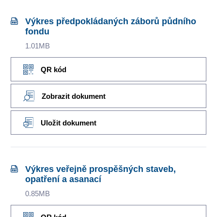
Výkres předpokládaných záborů půdního
fondu
1.01MB
QR kód
Zobrazit dokument
Uložit dokument
Výkres veřejně prospěšných staveb,
opatření a asanací
0.85MB