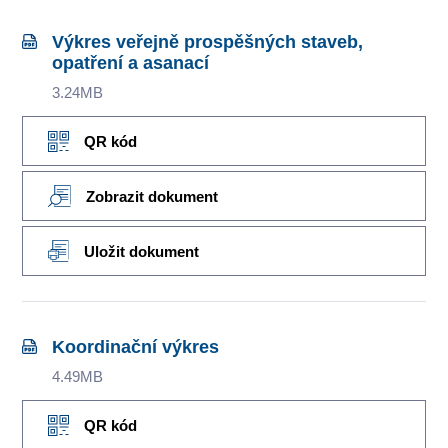
Výkres veřejně prospěšných staveb,
opatření a asanací
3.24MB
QR kód
Zobrazit dokument
Uložit dokument
Koordinační výkres
4.49MB
QR kód