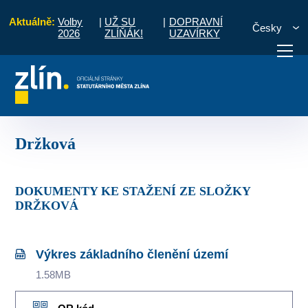
Aktuálně:
Volby
|
UŽ SU
|
DOPRAVNÍ
Česky
2026
ZLÍŇÁK!
UZAVÍRKY
disko územního plánování
Územně plánovací dokumentace
Držková
otřebuji vyřídit
Potřebuji zaplatit
Diskuzní fór
Držková
DOKUMENTY KE STAŽENÍ ZE SLOŽKY
DRŽKOVÁ
Výkres základního členění území
1.58MB