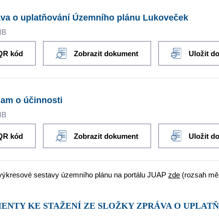
va o uplatňování Územního plánu Lukoveček
MB
QR kód
Zobrazit dokument
Uložit d
am o účinnosti
MB
QR kód
Zobrazit dokument
Uložit d
výkresové sestavy územního plánu na portálu JUAP
zde
(rozsah měř
MENTY KE STAŽENÍ ZE SLOŽKY ZPRÁVA O UPLA