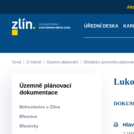
Akt
ÚŘEDNÍ DESKA
KAR
Kontakty
Úřední desk
Úvod
O městě
Územní plánování
Středisko územního plánová
Luk
Územně plánovací
dokumentace
DOKU
Bohuslavice u Zlína
Březnice
Hlav
Březůvky
2.1M