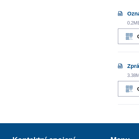
Ozná
0.2M
Zprá
3.38