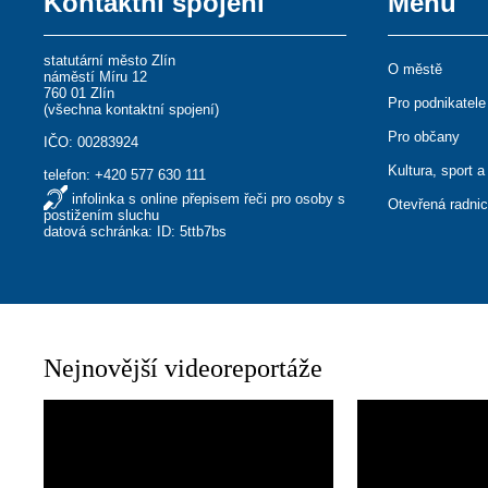
Kontaktní spojení
Menu
statutární město Zlín
O městě
náměstí Míru 12
760 01 Zlín
Pro podnikatele
(
všechna kontaktní spojení
)
Pro občany
IČO: 00283924
Kultura, sport a
telefon:
+420 577 630 111
infolinka s online přepisem řeči pro osoby s
Otevřená radni
postižením sluchu
datová schránka: ID: 5ttb7bs
Nejnovější videoreportáže