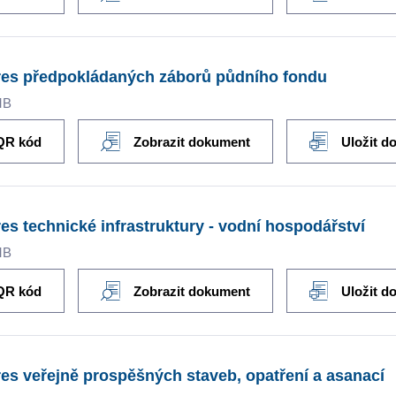
res předpokládaných záborů půdního fondu
MB
QR kód
Zobrazit dokument
Uložit d
es technické infrastruktury - vodní hospodářství
MB
QR kód
Zobrazit dokument
Uložit d
es veřejně prospěšných staveb, opatření a asanací