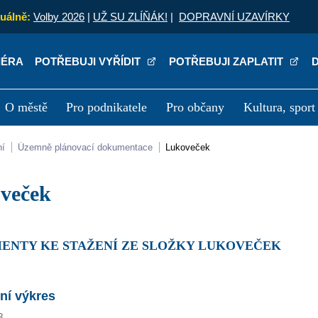
uálně:
Volby 2026
|
UŽ SU ZLÍŇÁK!
|
DOPRAVNÍ UZAVÍRKY
IÉRA
POTŘEBUJI VYŘÍDIT
POTŘEBUJI ZAPLATIT
O městě
Pro podnikatele
Pro občany
Kultura, sport
a
Kariéra
P
ní
Územně plánovací dokumentace
Lukoveček
oveček
MENTY KE STAŽENÍ ZE SLOŽKY LUKOVEČEK
ní výkres
B