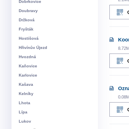
Dobrkovice
Doubravy
Držková
Fryšták
Hostišová
Koor
Hřivínův Újezd
8.72
Hvozdná
Kaňovice
Karlovice
Kašava
Ozná
Kelníky
0.08
Lhota
Lípa
Lukov