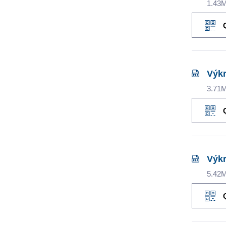
1.43
Výkr
3.71
Výkr
5.42