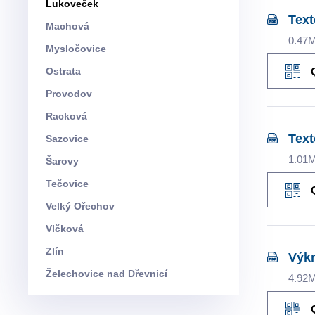
Lukoveček
Text
Machová
0.47
Mysločovice
Ostrata
Provodov
Racková
Text
Sazovice
1.01
Šarovy
Tečovice
Velký Ořechov
Vlčková
Zlín
Výkr
Želechovice nad Dřevnicí
4.92