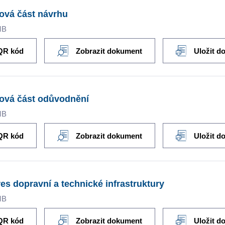
ová část návrhu
MB
QR kód
Zobrazit dokument
Uložit d
ová část odůvodnění
MB
QR kód
Zobrazit dokument
Uložit d
es dopravní a technické infrastruktury
MB
QR kód
Zobrazit dokument
Uložit d