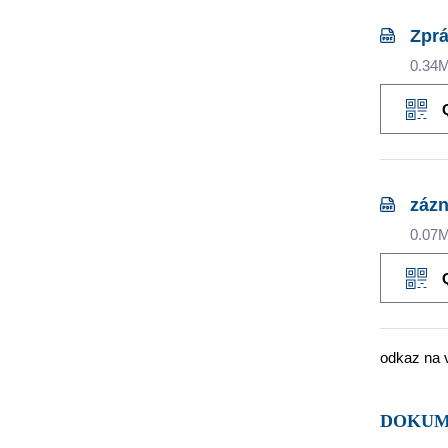
Zprá
0.34
zázn
0.07
odkaz na 
DOKU