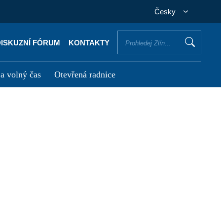
Česky
DISKUZNÍ FÓRUM
KONTAKTY
 a volný čas
Otevřená radnice
otřebuji vyřídit
Potřebuji zaplatit