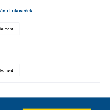
plánu Lukoveček
okument
okument