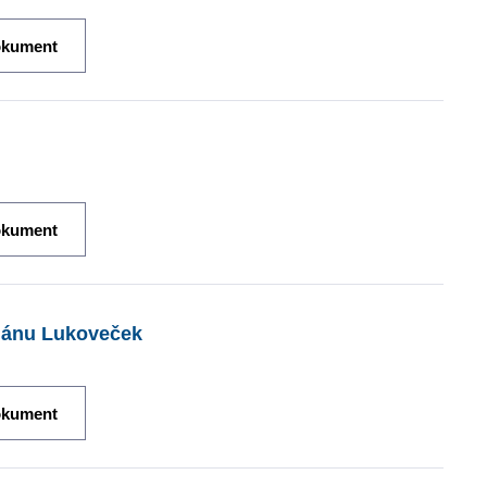
okument
okument
plánu Lukoveček
okument