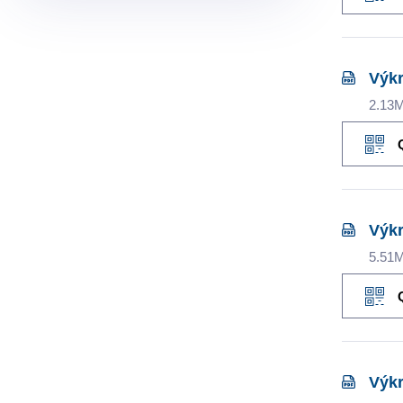
Výk
2.13
Výkr
5.51
Výkr