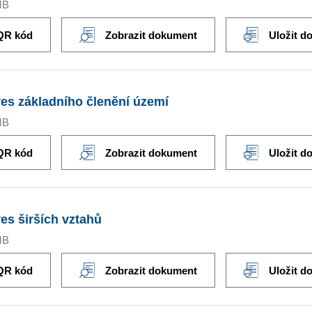
MB
QR kód
Zobrazit dokument
Uložit d
es základního členění území
MB
QR kód
Zobrazit dokument
Uložit d
es širších vztahů
MB
QR kód
Zobrazit dokument
Uložit d