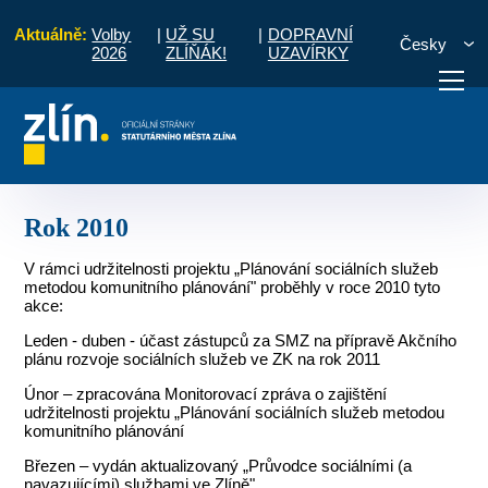
Aktuálně:
Volby
|
UŽ SU
|
DOPRAVNÍ
Česky
2026
ZLÍŇÁK!
UZAVÍRKY
Oblast sociální
Komunitní plánování sociálních služeb
Rok 2010
otřebuji vyřídit
Potřebuji zaplatit
Diskuzní fór
Rok 2010
V rámci udržitelnosti projektu „Plánování sociálních služeb
metodou komunitního plánování" proběhly v roce 2010 tyto
akce:
Leden - duben - účast zástupců za SMZ na přípravě Akčního
plánu rozvoje sociálních služeb ve ZK na rok 2011
Únor – zpracována Monitorovací zpráva o zajištění
udržitelnosti projektu „Plánování sociálních služeb metodou
komunitního plánování
Březen – vydán aktualizovaný „Průvodce sociálními (a
navazujícími) službami ve Zlíně"