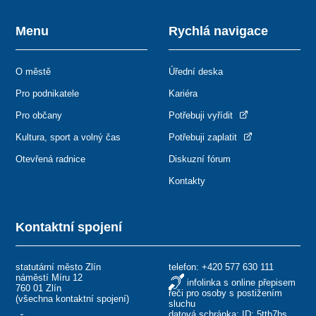
Menu
Rychlá navigace
O městě
Úřední deska
Pro podnikatele
Kariéra
Pro občany
Potřebuji vyřídit
Kultura, sport a volný čas
Potřebuji zaplatit
Otevřená radnice
Diskuzní fórum
Kontakty
Kontaktní spojení
statutární město Zlín
telefon:
+420 577 630 111
náměstí Míru 12
infolinka s online přepisem
760 01 Zlín
řeči pro osoby s postižením
(
všechna kontaktní spojení
)
sluchu
datová schránka: ID: 5ttb7bs