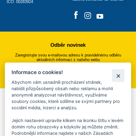
IČO: 00283924
Odběr novinek
Zaregistrujte svou e-mailovou adresu k pravidelnému odběru
aktuálních informací z našeho webu
Informace o cookies!
Přihlásit se k odběru
Abychom vám usnadnili procházení stránek,
nabídli přizpůsobený obsah nebo reklamu a mohli
anonymně analyzovat návštěvnost, využíváme
Aplikace Mobilní rozhlas
soubory cookies, které sdílíme se svými partnery pro
sociální média, inzerci a analýzu.
Chcete dostávat do svého mobilu či mailu upozornění na
blížící se nebezpečí, odstávky, poruchy a výpadky energií,
Jejich nastavení upravíte klikem na ikonku štítu v levém
ankety, pozvánky na kulturní a sportovní akce?
dolním rohu obrazovky a kdykoliv jej můžete změnit.
Více informací o aplikaci
Podrobnější informace najdete v našich Zásadách