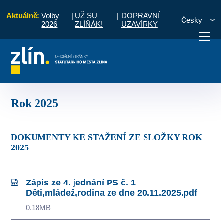
Aktuálně:
Volby
|
UŽ SU
|
DOPRAVNÍ
Česky
2026
ZLÍŇÁK!
UZAVÍRKY
Oblast sociální
Komunitní plánování sociálních služeb
Rok 2025
otřebuji vyřídit
Potřebuji zaplatit
Diskuzní fór
Rok 2025
DOKUMENTY KE STAŽENÍ ZE SLOŽKY ROK
2025
Zápis ze 4. jednání PS č. 1
Děti,mládež,rodina ze dne 20.11.2025.pdf
0.18MB