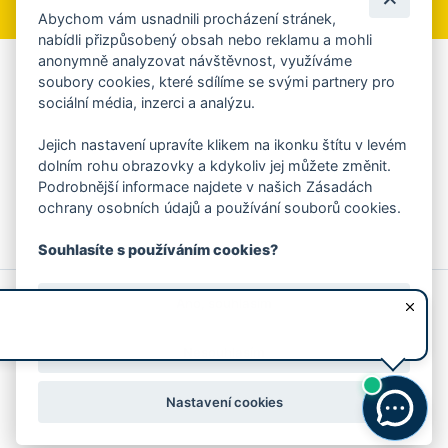
Abychom vám usnadnili procházení stránek,
nabídli přizpůsobený obsah nebo reklamu a mohli
anonymně analyzovat návštěvnost, využíváme
Aplikace Mobilní rozhlas
soubory cookies, které sdílíme se svými partnery pro
sociální média, inzerci a analýzu.
Chcete dostávat do svého mobilu či mailu upozornění na
blížící se nebezpečí, odstávky, poruchy a výpadky energií,
Jejich nastavení upravíte klikem na ikonku štítu v levém
ankety, pozvánky na kulturní a sportovní akce?
dolním rohu obrazovky a kdykoliv jej můžete změnit.
Více informací o aplikaci
Podrobnější informace najdete v našich Zásadách
ochrany osobních údajů a používání souborů cookies.
Souhlasíte s používáním cookies?
© 2026 Magistrát města Zlína
Prohlášení o používání cookies
Ano, souhlasím
všechna práva vyhrazena
Ochrana osobních údajů
Prohlášení o přístupnosti
Podněty k webovým stránkám
Kontakt:
webmaster@zlin.eu
Nesouhlasím
Nastavení cookies