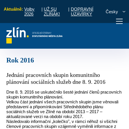
Aktuálně:
Volby
|
UŽ SU
|
DOPRAVNÍ
Česky
2026
ZLÍŇÁK!
UZAVÍRKY
Oblast sociální
Komunitní plánování sociálních služeb
Rok 2016
otřebuji vyřídit
Potřebuji zaplatit
Diskuzní fór
Rok 2016
Jednání pracovních skupin komunitního
plánování sociálních služeb dne 8. 9. 2016
Dne 8. 9. 2016 se uskutečnilo šesté jednání členů pracovních
skupin komunitního plánování.
Velkou část jednání všech pracovních skupin jsme věnovali
představení a připomínkování Střednědobého plánu
sociálních služeb ve Zlíně na období 2013 – 2017 –
aktualizované verzi na období roku 2017.
Následovalo informační „kolečko", v rámci něhož si všichni
členové pracovních skupin vzájemně vyměnili informace z