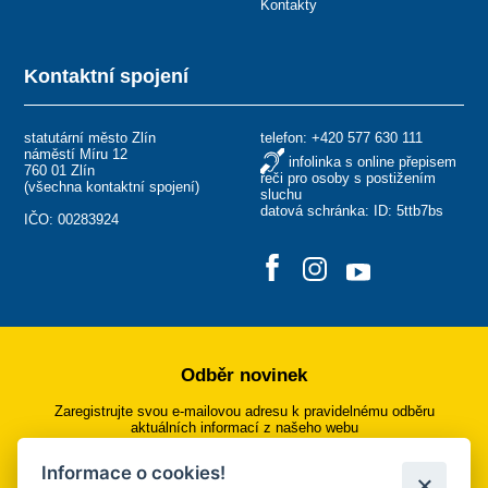
Kontakty
Kontaktní spojení
statutární město Zlín
telefon:
+420 577 630 111
náměstí Míru 12
infolinka s online přepisem
760 01 Zlín
řeči pro osoby s postižením
(
všechna kontaktní spojení
)
sluchu
datová schránka: ID: 5ttb7bs
IČO: 00283924
Odběr novinek
Zaregistrujte svou e-mailovou adresu k pravidelnému odběru
aktuálních informací z našeho webu
Informace o cookies!
Přihlásit se k odběru