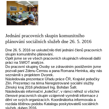
Jednání pracovních skupin komunitního
plánování sociálních služeb dne 26. 5. 2016
Dne 26. 5. 2016 se uskutečnilo třetí jednání členů pracovních
skupin komunitního plánování.
Opět jsme se ve všech pracovních skupinách věnovali další
práci na SWOT analýze.
Do pracovní skupiny Osoby se zdravotním postižením jsme
pozvali paní Zdenu Černou a pana Romana Herinka, aby nás
seznámili s projektem Dvorek.
Následovala prezentace Úřadu práce ČR, Krajské pobočky
Zlín. Prezentaci na téma Neregistrované sociální služby
Zlínský kraj 2016 představil Ing. Bohdan Šafr.
Následovalo informační „kolečko", v rámci něhož si všichni
členové pracovních skupin vzájemně vyměnili informace z
dění ve svých organizacích. Koordinátorka informovala a
rozdala tištěnou podobu Katalogu poskytovatelů sociálních
služeb, duben 2016.