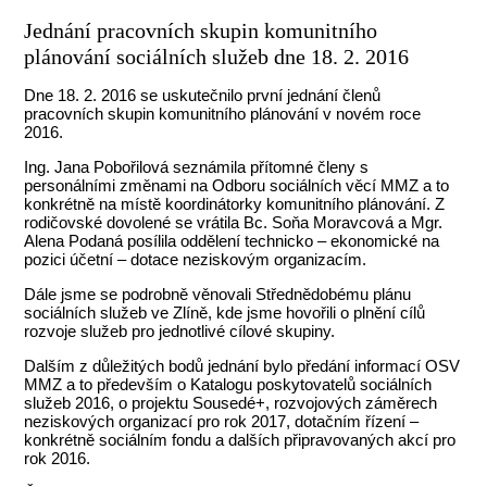
Jednání pracovních skupin komunitního
plánování sociálních služeb dne 18. 2. 2016
Dne 18. 2. 2016 se uskutečnilo první jednání členů
pracovních skupin komunitního plánování v novém roce
2016.
Ing. Jana Pobořilová seznámila přítomné členy s
personálními změnami na Odboru sociálních věcí MMZ a to
konkrétně na místě koordinátorky komunitního plánování. Z
rodičovské dovolené se vrátila Bc. Soňa Moravcová a Mgr.
Alena Podaná posílila oddělení technicko – ekonomické na
pozici účetní – dotace neziskovým organizacím.
Dále jsme se podrobně věnovali Střednědobému plánu
sociálních služeb ve Zlíně, kde jsme hovořili o plnění cílů
rozvoje služeb pro jednotlivé cílové skupiny.
Dalším z důležitých bodů jednání bylo předání informací OSV
MMZ a to především o Katalogu poskytovatelů sociálních
služeb 2016, o projektu Sousedé+, rozvojových záměrech
neziskových organizací pro rok 2017, dotačním řízení –
konkrétně sociálním fondu a dalších připravovaných akcí pro
rok 2016.