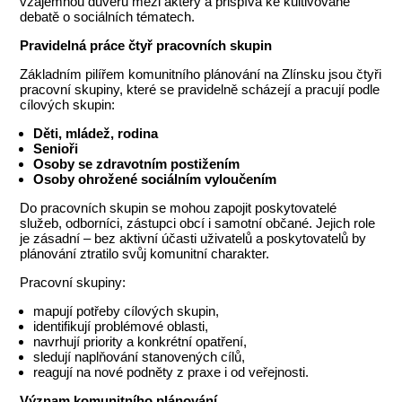
vzájemnou důvěru mezi aktéry a přispívá ke kultivované
debatě o sociálních tématech.
Pravidelná práce čtyř pracovních skupin
Základním pilířem komunitního plánování na Zlínsku jsou čtyři
pracovní skupiny, které se pravidelně scházejí a pracují podle
cílových skupin:
Děti, mládež, rodina
Senioři
Osoby se zdravotním postižením
Osoby ohrožené sociálním vyloučením
Do pracovních skupin se mohou zapojit poskytovatelé
služeb, odborníci, zástupci obcí i samotní občané. Jejich role
je zásadní – bez aktivní účasti uživatelů a poskytovatelů by
plánování ztratilo svůj komunitní charakter.
Pracovní skupiny:
mapují potřeby cílových skupin,
identifikují problémové oblasti,
navrhují priority a konkrétní opatření,
sledují naplňování stanovených cílů,
reagují na nové podněty z praxe i od veřejnosti.
Význam komunitního plánování