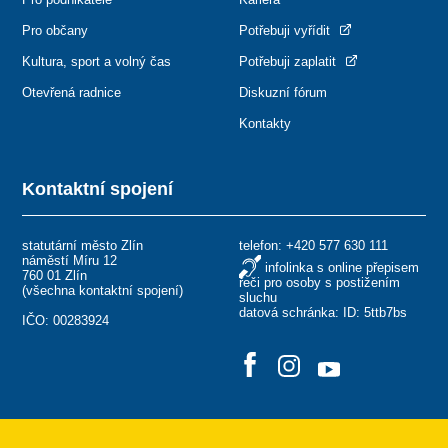
Pro občany
Potřebuji vyřídit
Kultura, sport a volný čas
Potřebuji zaplatit
Otevřená radnice
Diskuzní fórum
Kontakty
Kontaktní spojení
statutární město Zlín
telefon:
+420 577 630 111
náměstí Míru 12
infolinka s online přepisem
760 01 Zlín
řeči pro osoby s postižením
(
všechna kontaktní spojení
)
sluchu
datová schránka: ID: 5ttb7bs
IČO: 00283924