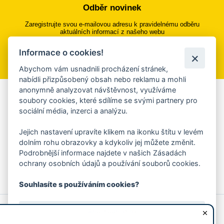
Odběr novinek
Zaregistrujte svou e-mailovou adresu k pravidelnému odběru
aktuálních informací z našeho webu
Informace o cookies!
Přihlásit se k odběru
Abychom vám usnadnili procházení stránek,
nabídli přizpůsobený obsah nebo reklamu a mohli
anonymně analyzovat návštěvnost, využíváme
Aplikace Mobilní rozhlas
soubory cookies, které sdílíme se svými partnery pro
sociální média, inzerci a analýzu.
Chcete dostávat do svého mobilu či mailu upozornění na
blížící se nebezpečí, odstávky, poruchy a výpadky energií,
Jejich nastavení upravíte klikem na ikonku štítu v levém
ankety, pozvánky na kulturní a sportovní akce?
dolním rohu obrazovky a kdykoliv jej můžete změnit.
Více informací o aplikaci
Podrobnější informace najdete v našich Zásadách
ochrany osobních údajů a používání souborů cookies.
Souhlasíte s používáním cookies?
© 2026 Magistrát města Zlína
Prohlášení o používání cookies
Ano, souhlasím
všechna práva vyhrazena
Ochrana osobních údajů
Prohlášení o přístupnosti