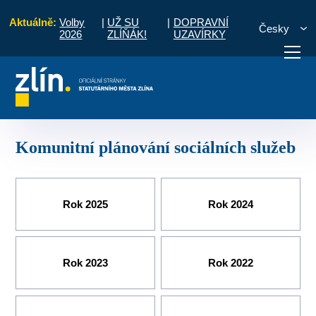
Aktuálně:
Volby
|
UŽ SU
|
DOPRAVNÍ
Česky
2026
ZLÍŇÁK!
UZAVÍRKY
iálních věcí
Oblast sociální
Komunitní plánování sociálních služeb
otřebuji vyřídit
Potřebuji zaplatit
Diskuzní fór
Komunitní plánování sociálních služeb
Rok 2025
Rok 2024
Rok 2023
Rok 2022