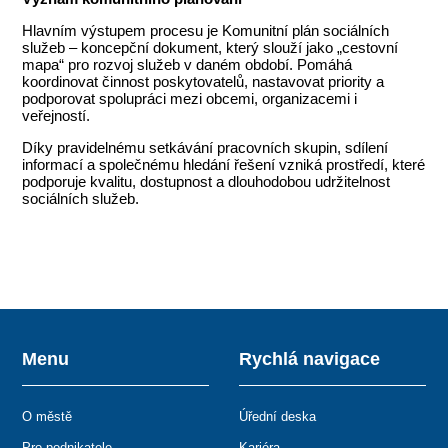
Hlavním výstupem procesu je Komunitní plán sociálních
služeb – koncepční dokument, který slouží jako „cestovní
mapa“ pro rozvoj služeb v daném období. Pomáhá
koordinovat činnost poskytovatelů, nastavovat priority a
podporovat spolupráci mezi obcemi, organizacemi i
veřejností.
Díky pravidelnému setkávání pracovních skupin, sdílení
informací a společnému hledání řešení vzniká prostředí, které
podporuje kvalitu, dostupnost a dlouhodobou udržitelnost
sociálních služeb.
Menu
Rychlá navigace
O městě
Úřední deska
Pro podnikatele
Kariéra