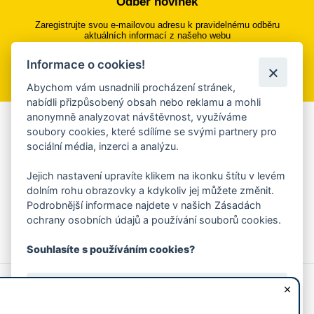
Odběr novinek
Zaregistrujte svou e-mailovou adresu k pravidelnému odběru
aktuálních informací z našeho webu
Informace o cookies!
Přihlásit se k odběru
Abychom vám usnadnili procházení stránek,
nabídli přizpůsobený obsah nebo reklamu a mohli
anonymně analyzovat návštěvnost, využíváme
Aplikace Mobilní rozhlas
soubory cookies, které sdílíme se svými partnery pro
sociální média, inzerci a analýzu.
Chcete dostávat do svého mobilu či mailu upozornění na
blížící se nebezpečí, odstávky, poruchy a výpadky energií,
Jejich nastavení upravíte klikem na ikonku štítu v levém
ankety, pozvánky na kulturní a sportovní akce?
dolním rohu obrazovky a kdykoliv jej můžete změnit.
Více informací o aplikaci
Podrobnější informace najdete v našich Zásadách
ochrany osobních údajů a používání souborů cookies.
Souhlasíte s používáním cookies?
© 2026 Magistrát města Zlína
Prohlášení o používání cookies
Ano, souhlasím
všechna práva vyhrazena
Ochrana osobních údajů
Prohlášení o přístupnosti
Podněty k webovým stránkám