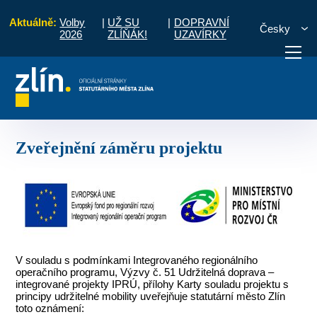
Aktuálně:
Volby
|
UŽ SU
|
DOPRAVNÍ
Česky
2026
ZLÍŇÁK!
UZAVÍRKY
T. Bati, ul. Lorencova – ul. Podvesná XVII
Zveřejnění záměru projektu
otřebuji vyřídit
Potřebuji zaplatit
Diskuzní fór
Zveřejnění záměru projektu
V souladu s podmínkami Integrovaného regionálního
operačního programu, Výzvy č. 51 Udržitelná doprava –
integrované projekty IPRÚ, přílohy Karty souladu projektu s
principy udržitelné mobility uveřejňuje statutární město Zlín
toto oznámení: