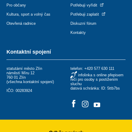
Pro občany
Potřebuji vyřídit
Kultura, sport a volný čas
Potřebuji zaplatit
Otevřená radnice
Diskuzní fórum
Kontakty
Kontaktní spojení
statutární město Zlín
telefon:
+420 577 630 111
náměstí Míru 12
infolinka s online přepisem
760 01 Zlín
řeči pro osoby s postižením
(
všechna kontaktní spojení
)
sluchu
datová schránka: ID: 5ttb7bs
IČO: 00283924