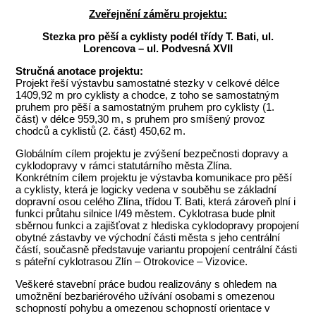
Zveřejnění záměru projektu:
Stezka pro pěší a cyklisty podél třídy T. Bati, ul.
Lorencova – ul. Podvesná XVII
Stručná anotace projektu:
Projekt řeší výstavbu samostatné stezky v celkové délce
1409,92 m pro cyklisty a chodce, z toho se samostatným
pruhem pro pěší a samostatným pruhem pro cyklisty (1.
část) v délce 959,30 m, s pruhem pro smíšený provoz
chodců a cyklistů (2. část) 450,62 m.
Globálním cílem projektu je zvýšení bezpečnosti dopravy a
cyklodopravy v rámci statutárního města Zlína.
Konkrétním cílem projektu je výstavba komunikace pro pěší
a cyklisty, která je logicky vedena v souběhu se základní
dopravní osou celého Zlína, třídou T. Bati, která zároveň plní i
funkci průtahu silnice I/49 městem. Cyklotrasa bude plnit
sběrnou funkci a zajišťovat z hlediska cyklodopravy propojení
obytné zástavby ve východní části města s jeho centrální
částí, současně představuje variantu propojení centrální části
s páteřní cyklotrasou Zlín – Otrokovice – Vizovice.
Veškeré stavební práce budou realizovány s ohledem na
umožnění bezbariérového užívání osobami s omezenou
schopností pohybu a omezenou schopností orientace v