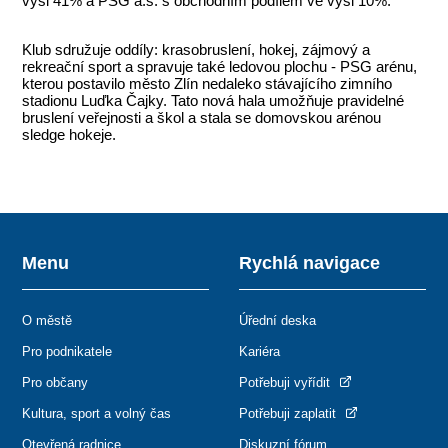
výši 41% a PSG a.s. s obchodním podílem ve výši 10%.
Klub sdružuje oddíly: krasobruslení, hokej, zájmový a
rekreační sport a spravuje také ledovou plochu - PSG arénu,
kterou postavilo město Zlín nedaleko stávajícího zimního
stadionu Luďka Čajky. Tato nová hala umožňuje pravidelné
bruslení veřejnosti a škol a stala se domovskou arénou
sledge hokeje.
Menu
Rychlá navigace
O městě
Úřední deska
Pro podnikatele
Kariéra
Pro občany
Potřebuji vyřídit
Kultura, sport a volný čas
Potřebuji zaplatit
Otevřená radnice
Diskuzní fórum