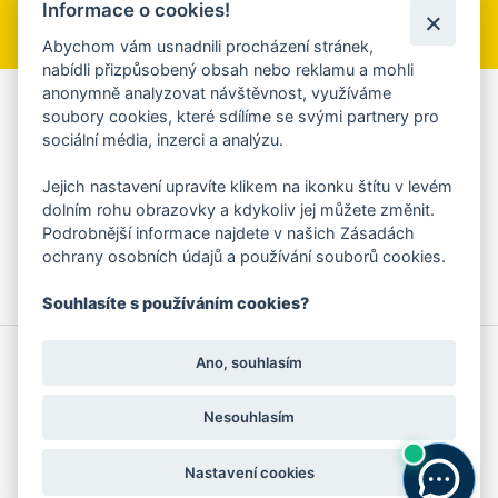
Informace o cookies!
Přihlásit se k odběru
Abychom vám usnadnili procházení stránek,
nabídli přizpůsobený obsah nebo reklamu a mohli
anonymně analyzovat návštěvnost, využíváme
Aplikace Mobilní rozhlas
soubory cookies, které sdílíme se svými partnery pro
sociální média, inzerci a analýzu.
Chcete dostávat do svého mobilu či mailu upozornění na
blížící se nebezpečí, odstávky, poruchy a výpadky energií,
Jejich nastavení upravíte klikem na ikonku štítu v levém
ankety, pozvánky na kulturní a sportovní akce?
dolním rohu obrazovky a kdykoliv jej můžete změnit.
Více informací o aplikaci
Podrobnější informace najdete v našich Zásadách
ochrany osobních údajů a používání souborů cookies.
Souhlasíte s používáním cookies?
© 2026 Magistrát města Zlína
Prohlášení o používání cookies
Ano, souhlasím
všechna práva vyhrazena
Ochrana osobních údajů
Prohlášení o přístupnosti
Podněty k webovým stránkám
Kontakt:
webmaster@zlin.eu
Nesouhlasím
Nastavení cookies