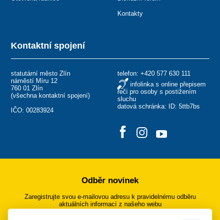
Kontakty
Kontaktní spojení
statutární město Zlín
telefon:
+420 577 630 111
náměstí Míru 12
infolinka s online přepisem
760 01 Zlín
řeči pro osoby s postižením
(
všechna kontaktní spojení
)
sluchu
datová schránka: ID: 5ttb7bs
IČO: 00283924
Odběr novinek
Zaregistrujte svou e-mailovou adresu k pravidelnému odběru
aktuálních informací z našeho webu