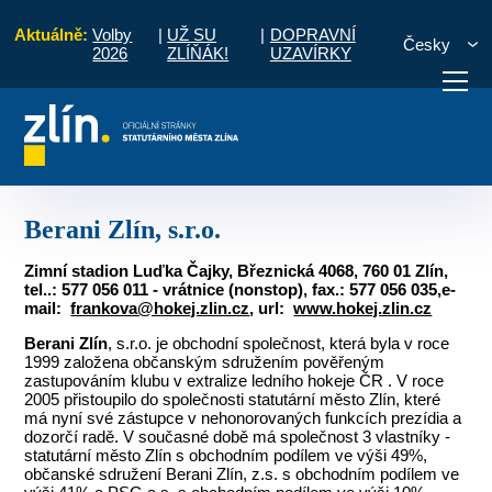
Aktuálně:
Volby
|
UŽ SU
|
DOPRAVNÍ
Česky
2026
ZLÍŇÁK!
UZAVÍRKY
 společnosti a družstva s majetkovým podilem SMZ
Berani Zlín, s.r.o.
otřebuji vyřídit
Potřebuji zaplatit
Diskuzní fór
Berani Zlín, s.r.o.
Zimní stadion Luďka Čajky, Březnická 4068, 760 01 Zlín,
tel..: 577 056 011 - vrátnice (nonstop), fax.: 577 056 035,e-
mail:
frankova@hokej.zlin.cz
, url:
www.hokej.zlin.cz
Berani Zlín
, s.r.o. je obchodní společnost, která byla v roce
1999 založena občanským sdružením pověřeným
zastupováním klubu v extralize ledního hokeje ČR . V roce
2005 přistoupilo do společnosti statutární město Zlín, které
má nyní své zástupce v nehonorovaných funkcích prezídia a
dozorčí radě. V současné době má společnost 3 vlastníky -
statutární město Zlín s obchodním podílem ve výši 49%,
občanské sdružení Berani Zlín, z.s. s obchodním podílem ve