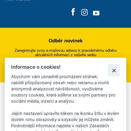
Odběr novinek
Zaregistrujte svou e-mailovou adresu k pravidelnému odběru
aktuálních informací z našeho webu
Informace o cookies!
Přihlásit se k odběru
Abychom vám usnadnili procházení stránek,
nabídli přizpůsobený obsah nebo reklamu a mohli
anonymně analyzovat návštěvnost, využíváme
Aplikace Mobilní rozhlas
soubory cookies, které sdílíme se svými partnery pro
sociální média, inzerci a analýzu.
Chcete dostávat do svého mobilu či mailu upozornění na
blížící se nebezpečí, odstávky, poruchy a výpadky energií,
Jejich nastavení upravíte klikem na ikonku štítu v levém
ankety, pozvánky na kulturní a sportovní akce?
dolním rohu obrazovky a kdykoliv jej můžete změnit.
Více informací o aplikaci
Podrobnější informace najdete v našich Zásadách