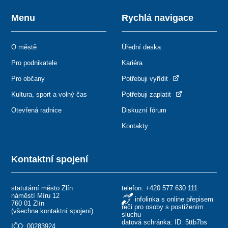
Menu
Rychlá navigace
O městě
Úřední deska
Pro podnikatele
Kariéra
Pro občany
Potřebuji vyřídit
Kultura, sport a volný čas
Potřebuji zaplatit
Otevřená radnice
Diskuzní fórum
Kontakty
Kontaktní spojení
statutární město Zlín
telefon:
+420 577 630 111
náměstí Míru 12
infolinka s online přepisem
760 01 Zlín
řeči pro osoby s postižením
(
všechna kontaktní spojení
)
sluchu
datová schránka: ID: 5ttb7bs
IČO: 00283924