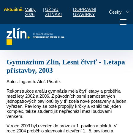
Aktuálně:
Volby
|
UŽ SU
|
DOPRAVNÍ
Česky
2026
ZLÍŇÁK!
UZAVÍRKY
čanské stavby
Gymnázium Zlín, Lesní čtvrť - 1.etapa přístavby, 2003
otřebuji vyřídit
Potřebuji zaplatit
Diskuzní fór
Gymnázium Zlín, Lesní čtvrť - 1.etapa
přístavby, 2003
Autor: Ing.arch. Aleš Písařík
Rekonstrukce areálu gymnázia měla čtyři etapy a proběhla
mezi lety 2002 a 2006. Z původních osmi samostatných
jednopatrových pavilonů byly tři zcela nově postaveny a jeden
vyřazen. Pavilony se poté propojily krčky a vznikl tak jeden
komplex, takže studenti již nepřechází mezi budovami
venkem.
V roce 2003 byl uveden do provozu 1. pavilon a blok A. V
roce 2004 proběhlo slavnostní otevření 1., 5. pavilonu a