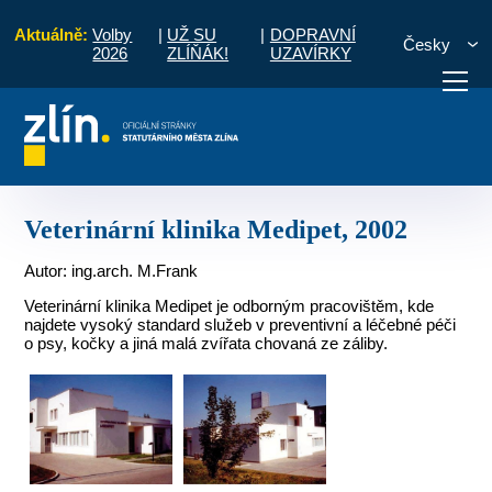
Aktuálně:
Volby
|
UŽ SU
|
DOPRAVNÍ
Česky
2026
ZLÍŇÁK!
UZAVÍRKY
tura 2000 - 2010
Občanské stavby
Veterinární klinika Medipet, 2002
otřebuji vyřídit
Potřebuji zaplatit
Diskuzní fór
Veterinární klinika Medipet, 2002
Autor: ing.arch. M.Frank
Veterinární klinika Medipet je odborným pracovištěm, kde
najdete vysoký standard služeb v preventivní a léčebné péči
o psy, kočky a jiná malá zvířata chovaná ze záliby.