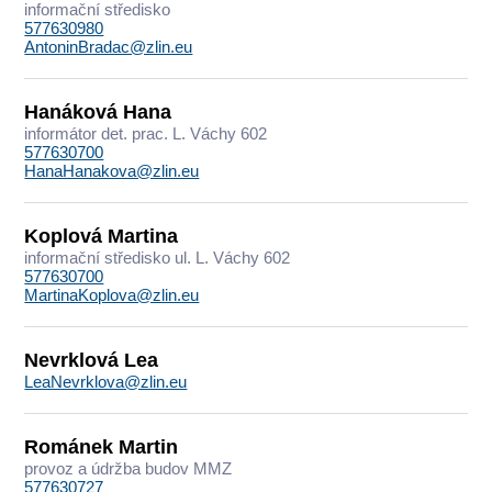
informační středisko
577630980
AntoninBradac@zlin.eu
Hanáková Hana
informátor det. prac. L. Váchy 602
577630700
HanaHanakova@zlin.eu
Koplová Martina
informační středisko ul. L. Váchy 602
577630700
MartinaKoplova@zlin.eu
Nevrklová Lea
LeaNevrklova@zlin.eu
Románek Martin
provoz a údržba budov MMZ
577630727