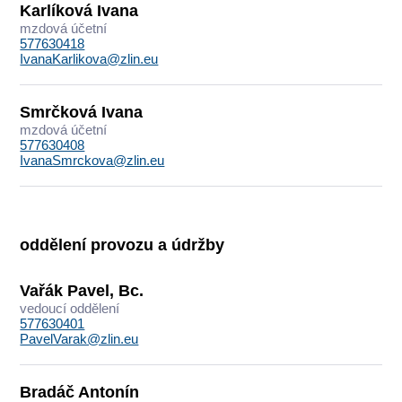
Karlíková Ivana
mzdová účetní
577630418
IvanaKarlikova@zlin.eu
Smrčková Ivana
mzdová účetní
577630408
IvanaSmrckova@zlin.eu
oddělení provozu a údržby
Vařák Pavel, Bc.
vedoucí oddělení
577630401
PavelVarak@zlin.eu
Bradáč Antonín