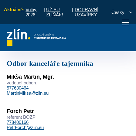
Aktuálně:
Volby
|
UŽ SU
|
DOPRAVNÍ
Česky
2026
ZLÍŇÁK!
UZAVÍRKY
odiny
Kontakty
Seznam podle útvarů
Odbor kanceláře tajemníka
otřebuji vyřídit
Potřebuji zaplatit
Diskuzní fór
Odbor kanceláře tajemníka
Mikša Martin, Mgr.
vedoucí odboru
577630464
MartinMiksa@zlin.eu
Forch Petr
referent BOZP
778400166
PetrForch@zlin.eu