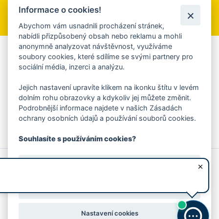
Informace o cookies!
Přihlásit se k odběru
Abychom vám usnadnili procházení stránek,
nabídli přizpůsobený obsah nebo reklamu a mohli
anonymně analyzovat návštěvnost, využíváme
Aplikace Mobilní rozhlas
soubory cookies, které sdílíme se svými partnery pro
sociální média, inzerci a analýzu.
Chcete dostávat do svého mobilu či mailu upozornění na
blížící se nebezpečí, odstávky, poruchy a výpadky energií,
Jejich nastavení upravíte klikem na ikonku štítu v levém
ankety, pozvánky na kulturní a sportovní akce?
dolním rohu obrazovky a kdykoliv jej můžete změnit.
Více informací o aplikaci
Podrobnější informace najdete v našich Zásadách
ochrany osobních údajů a používání souborů cookies.
Souhlasíte s používáním cookies?
© 2026 Magistrát města Zlína
Prohlášení o používání cookies
Ano, souhlasím
všechna práva vyhrazena
Ochrana osobních údajů
Prohlášení o přístupnosti
Podněty k webovým stránkám
Kontakt:
webmaster@zlin.eu
Nesouhlasím
Nastavení cookies