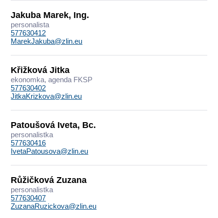
Jakuba Marek, Ing.
personalista
577630412
MarekJakuba@zlin.eu
Křižková Jitka
ekonomka, agenda FKSP
577630402
JitkaKrizkova@zlin.eu
Patoušová Iveta, Bc.
personalistka
577630416
IvetaPatousova@zlin.eu
Růžičková Zuzana
personalistka
577630407
ZuzanaRuzickova@zlin.eu