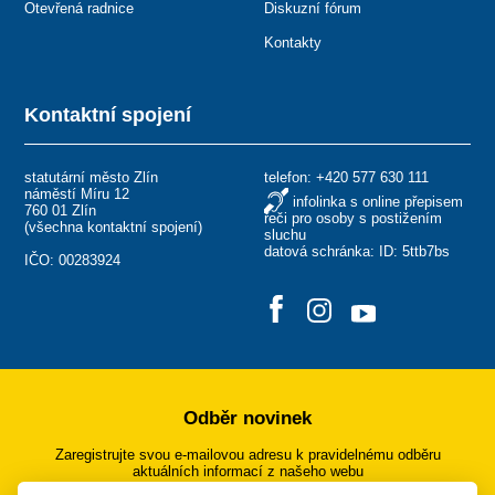
Otevřená radnice
Diskuzní fórum
Kontakty
Kontaktní spojení
statutární město Zlín
telefon:
+420 577 630 111
náměstí Míru 12
infolinka s online přepisem
760 01 Zlín
řeči pro osoby s postižením
(
všechna kontaktní spojení
)
sluchu
datová schránka: ID: 5ttb7bs
IČO: 00283924
Odběr novinek
Zaregistrujte svou e-mailovou adresu k pravidelnému odběru
aktuálních informací z našeho webu