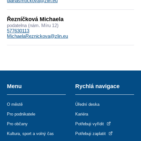
dianasmockova@zlin.eu
Řezníčková Michaela
podatelna (nám. Míru 12)
577630113
MichaelaReznickova@zlin.eu
Menu
Rychlá navigace
O městě
Úřední deska
Pro podnikatele
Kariéra
Pro občany
Potřebuji vyřídit
Kultura, sport a volný čas
Potřebuji zaplatit