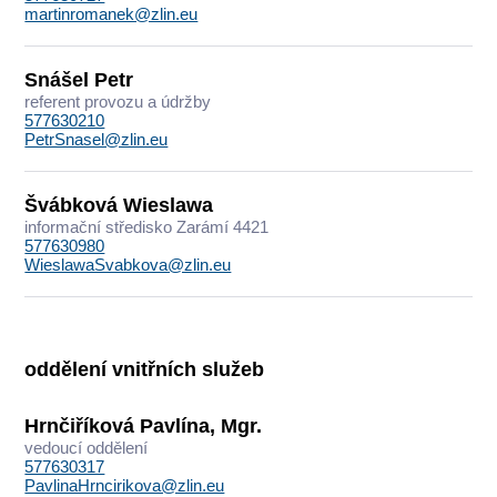
martinromanek@zlin.eu
Snášel Petr
referent provozu a údržby
577630210
PetrSnasel@zlin.eu
Švábková Wieslawa
informační středisko Zarámí 4421
577630980
WieslawaSvabkova@zlin.eu
oddělení vnitřních služeb
Hrnčiříková Pavlína, Mgr.
vedoucí oddělení
577630317
PavlinaHrncirikova@zlin.eu