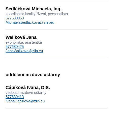
Sedláčková Michaela, Ing.
koordinátor kvality řízení, personalista
577630959
MichaelaSedlackova@zlin.eu
Wallková Jana
ekonomka, asistentka
577630425
JanaWallkova@zlin.eu
oddělení mzdové účtárny
Cápíková Ivana, DiS.
vedoucí mzdové účtárny
577630413
IvanaCapikova@zlin.eu