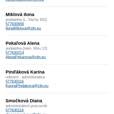
Miklová Ilona
podatelna (L. Váchy 602)
577630656
IlonaMiklova@zlin.eu
Pekařová Alena
podatelna (nám. Míru 12)
577630214
AlenaPekarova@zlin.eu
Pinďáková Karina
referent - administrativa
577630116
KarinaPindakova@zlin.eu
Smočková Diana
administrativní pracovník
577630116