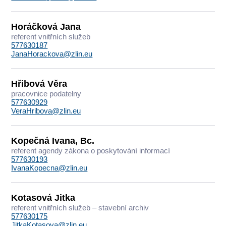
Horáčková Jana
referent vnitřních služeb
577630187
JanaHorackova@zlin.eu
Hřibová Věra
pracovnice podatelny
577630929
VeraHribova@zlin.eu
Kopečná Ivana, Bc.
referent agendy zákona o poskytování informací
577630193
IvanaKopecna@zlin.eu
Kotasová Jitka
referent vnitřních služeb – stavební archiv
577630175
JitkaKotasova@zlin.eu