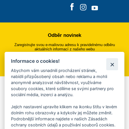
Odběr novinek
Zaregistrujte svou e-mailovou adresu k pravidelnému odběru
aktuálních informací z našeho webu
Informace o cookies!
Přihlásit se k odběru
Abychom vám usnadnili procházení stránek,
nabídli přizpůsobený obsah nebo reklamu a mohli
anonymně analyzovat návštěvnost, využíváme
Aplikace Mobilní rozhlas
soubory cookies, které sdílíme se svými partnery pro
sociální média, inzerci a analýzu.
Chcete dostávat do svého mobilu či mailu upozornění na
blížící se nebezpečí, odstávky, poruchy a výpadky energií,
Jejich nastavení upravíte klikem na ikonku štítu v levém
ankety, pozvánky na kulturní a sportovní akce?
dolním rohu obrazovky a kdykoliv jej můžete změnit.
Více informací o aplikaci
Podrobnější informace najdete v našich Zásadách
ochrany osobních údajů a používání souborů cookies.