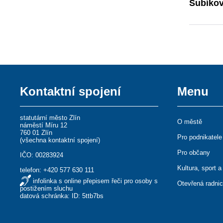
Šubíkov
Kontaktní spojení
Menu
statutární město Zlín
O městě
náměstí Míru 12
760 01 Zlín
Pro podnikatele
(
všechna kontaktní spojení
)
Pro občany
IČO: 00283924
Kultura, sport a
telefon:
+420 577 630 111
infolinka s online přepisem řeči pro osoby s
Otevřená radni
postižením sluchu
datová schránka: ID: 5ttb7bs