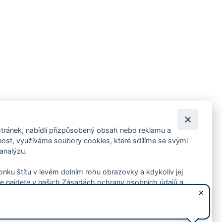
tránek, nabídli přizpůsobený obsah nebo reklamu a
 ankety, pozvánky na kulturní a sportovní akce?
st, využíváme soubory cookies, které sdílíme se svými
 analýzu.
konku štítu v levém dolním rohu obrazovky a kdykoliv jej
e najdete v našich Zásadách ochrany osobních údajů a