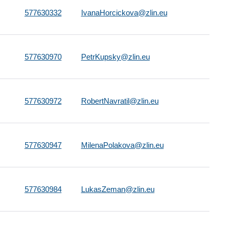
577630332
IvanaHorcickova@zlin.eu
577630970
PetrKupsky@zlin.eu
577630972
RobertNavratil@zlin.eu
577630947
MilenaPolakova@zlin.eu
577630984
LukasZeman@zlin.eu