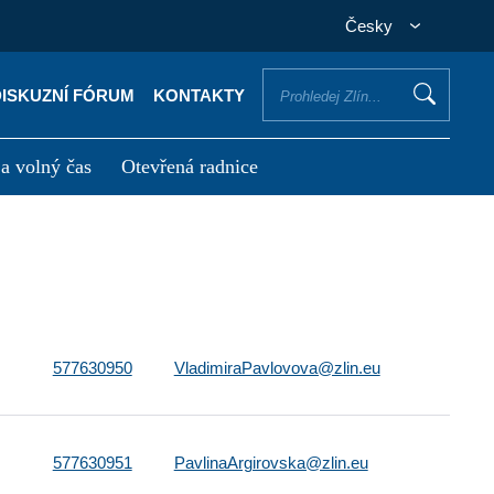
Česky
DISKUZNÍ FÓRUM
KONTAKTY
 a volný čas
Otevřená radnice
otřebuji vyřídit
Potřebuji zaplatit
577630950
VladimiraPavlovova@zlin.eu
577630951
PavlinaArgirovska@zlin.eu