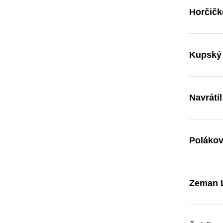
Horčičk
Kupský 
Navrátil
Polákov
Zeman L