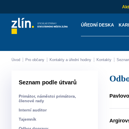
Akt
ÚŘEDNÍ DESKA
KAR
Kontakty
Úřední desk
Úvod
Pro občany
Kontakty a úřední hodiny
Kontakty
Sezna
Odb
Seznam podle útvarů
Pavlovo
Primátor, náměstci primátora,
členové rady
Interní auditor
Tajemník
Argirov
Odbor dopravy