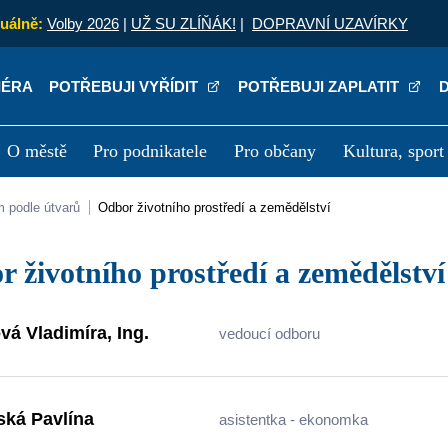
uálně:
Volby 2026
|
UŽ SU ZLÍŇÁK!
|
DOPRAVNÍ UZAVÍRKY
IÉRA
POTŘEBUJI VYŘÍDIT
POTŘEBUJI ZAPLATIT
O městě
Pro podnikatele
Pro občany
Kultura, sport
a
Kariéra
P
m podle útvarů
Odbor životního prostředí a zemědělství
or životního prostředí a zemědělství
vá Vladimíra, Ing.
vedoucí odboru
ská Pavlína
asistentka - ekonomka