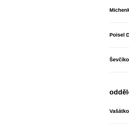
Michenk
Poisel D
Ševčíko
odděl
Vašátko