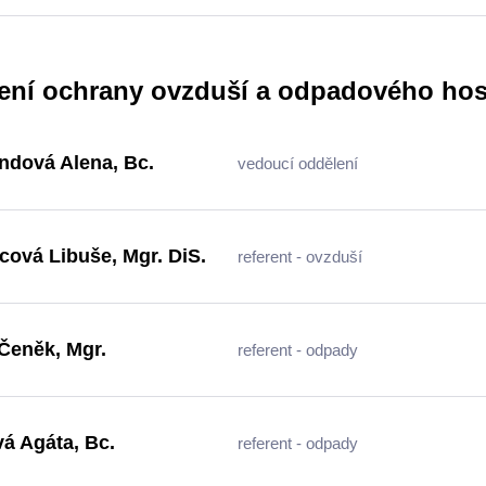
ení ochrany ovzduší a odpadového hos
ndová Alena, Bc.
vedoucí oddělení
icová Libuše, Mgr. DiS.
referent - ovzduší
 Čeněk, Mgr.
referent - odpady
vá Agáta, Bc.
referent - odpady