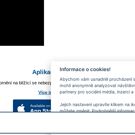
Informace o cookies!
Aplikace Mobilní rozhlas
Abychom vám usnadnili procházení s
rnění na blížící se nebezpečí, odstávky, poruchy a výpadky energií,
mohli anonymně analyzovat návštěvno
partnery pro sociální média, inzerci a
Více informací o aplikaci
Jejich nastavení upravíte klikem na i
můžete změnit. Podrobnější informac
používání souborů cookies.
Souhlasíte s používáním cookies?