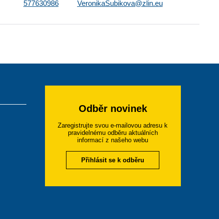
577630986
VeronikaSubikova@zlin.eu
Odběr novinek
Zaregistrujte svou e-mailovou adresu k
pravidelnému odběru aktuálních
informací z našeho webu
Přihlásit se k odběru