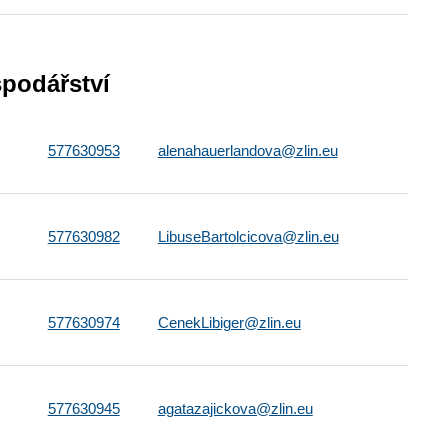
podářství
577630953
alenahauerlandova@zlin.eu
577630982
LibuseBartolcicova@zlin.eu
577630974
CenekLibiger@zlin.eu
577630945
agatazajickova@zlin.eu