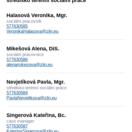
středisko terénní sociální práce
Halasová Veronika, Mgr.
sociální pracovník
577630585
VeronikaHalasova@zlin.eu
Mikešová Alena, DiS.
sociální pracovnice
577630586
alenamikesova@zlin.eu
Nevjelíková Pavla, Mgr.
středisko terénní sociální práce
577630584
PavlaNevjelikova@zlin.eu
Singerová Kateřina, Bc.
case manager
577630587
KaterinaSingerova@zlin.eu