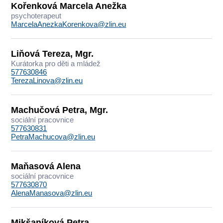
Kořenková Marcela Anežka
psychoterapeut
MarcelaAnezkaKorenkova@zlin.eu
Liňová Tereza, Mgr.
Kurátorka pro děti a mládež
577630846
TerezaLinova@zlin.eu
Machučová Petra, Mgr.
sociální pracovnice
577630831
PetraMachucova@zlin.eu
Maňasová Alena
sociální pracovnice
577630870
AlenaManasova@zlin.eu
Mikšaníková Petra