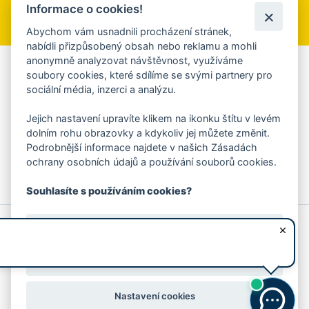
Informace o cookies!
Přihlásit se k odběru
Abychom vám usnadnili procházení stránek,
nabídli přizpůsobený obsah nebo reklamu a mohli
anonymně analyzovat návštěvnost, využíváme
Aplikace Mobilní rozhlas
soubory cookies, které sdílíme se svými partnery pro
sociální média, inzerci a analýzu.
Chcete dostávat do svého mobilu či mailu upozornění na
blížící se nebezpečí, odstávky, poruchy a výpadky energií,
Jejich nastavení upravíte klikem na ikonku štítu v levém
ankety, pozvánky na kulturní a sportovní akce?
dolním rohu obrazovky a kdykoliv jej můžete změnit.
Více informací o aplikaci
Podrobnější informace najdete v našich Zásadách
ochrany osobních údajů a používání souborů cookies.
Souhlasíte s používáním cookies?
© 2026 Magistrát města Zlína
Prohlášení o používání cookies
Ano, souhlasím
všechna práva vyhrazena
Ochrana osobních údajů
Prohlášení o přístupnosti
Podněty k webovým stránkám
Kontakt:
webmaster@zlin.eu
Nesouhlasím
Nastavení cookies