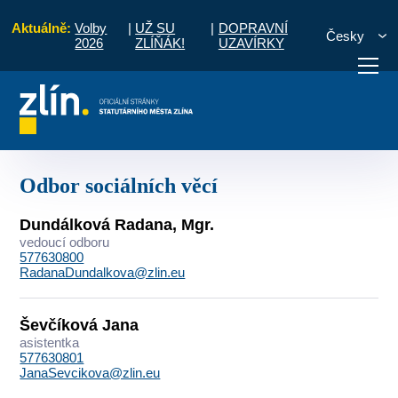
Aktuálně:
Volby
|
UŽ SU
|
DOPRAVNÍ
Česky
2026
ZLÍŇÁK!
UZAVÍRKY
dní hodiny
Kontakty
Seznam podle útvarů
Odbor sociálních věcí
otřebuji vyřídit
Potřebuji zaplatit
Diskuzní fór
Odbor sociálních věcí
Dundálková Radana, Mgr.
vedoucí odboru
577630800
RadanaDundalkova@zlin.eu
Ševčíková Jana
asistentka
577630801
JanaSevcikova@zlin.eu