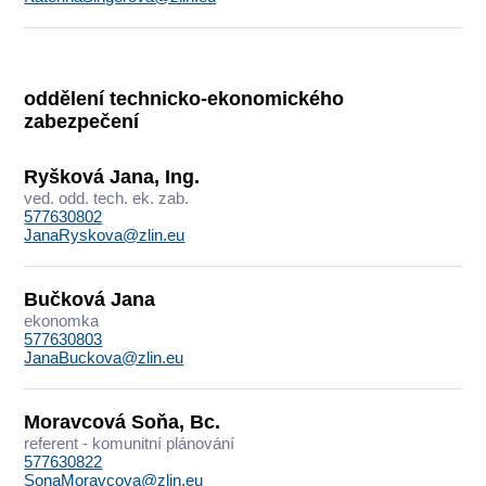
oddělení technicko-ekonomického
zabezpečení
Ryšková Jana, Ing.
ved. odd. tech. ek. zab.
577630802
JanaRyskova@zlin.eu
Bučková Jana
ekonomka
577630803
JanaBuckova@zlin.eu
Moravcová Soňa, Bc.
referent - komunitní plánování
577630822
SonaMoravcova@zlin.eu