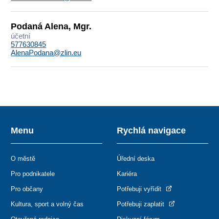
Podaná Alena, Mgr.
účetní
577630845
AlenaPodana@zlin.eu
Menu
Rychlá navigace
O městě
Úřední deska
Pro podnikatele
Kariéra
Pro občany
Potřebuji vyřídit
Kultura, sport a volný čas
Potřebuji zaplatit