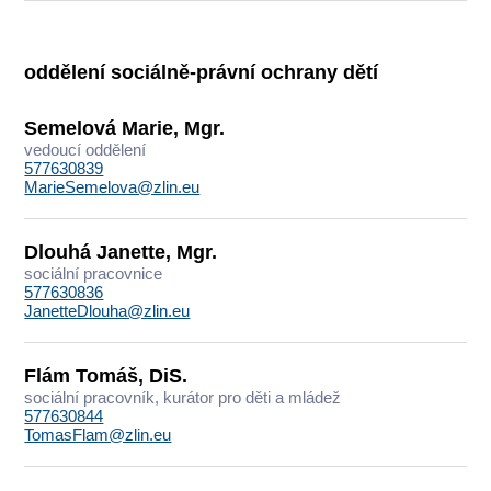
oddělení sociálně-právní ochrany dětí
Semelová Marie, Mgr.
vedoucí oddělení
577630839
MarieSemelova@zlin.eu
Dlouhá Janette, Mgr.
sociální pracovnice
577630836
JanetteDlouha@zlin.eu
Flám Tomáš, DiS.
sociální pracovník, kurátor pro děti a mládež
577630844
TomasFlam@zlin.eu