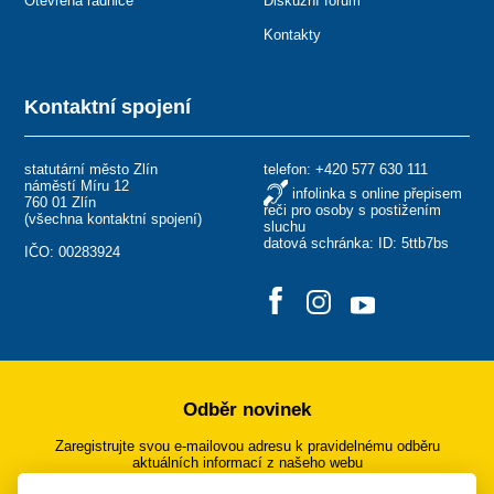
Otevřená radnice
Diskuzní fórum
Kontakty
Kontaktní spojení
statutární město Zlín
telefon:
+420 577 630 111
náměstí Míru 12
infolinka s online přepisem
760 01 Zlín
řeči pro osoby s postižením
(
všechna kontaktní spojení
)
sluchu
datová schránka: ID: 5ttb7bs
IČO: 00283924
Odběr novinek
Zaregistrujte svou e-mailovou adresu k pravidelnému odběru
aktuálních informací z našeho webu