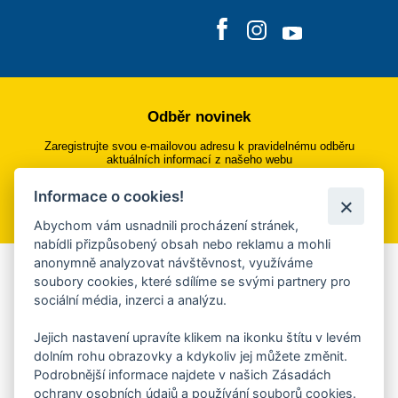
Odběr novinek
Zaregistrujte svou e-mailovou adresu k pravidelnému odběru
aktuálních informací z našeho webu
Informace o cookies!
Přihlásit se k odběru
Abychom vám usnadnili procházení stránek,
nabídli přizpůsobený obsah nebo reklamu a mohli
anonymně analyzovat návštěvnost, využíváme
Aplikace Mobilní rozhlas
soubory cookies, které sdílíme se svými partnery pro
sociální média, inzerci a analýzu.
Chcete dostávat do svého mobilu či mailu upozornění na
blížící se nebezpečí, odstávky, poruchy a výpadky energií,
Jejich nastavení upravíte klikem na ikonku štítu v levém
ankety, pozvánky na kulturní a sportovní akce?
dolním rohu obrazovky a kdykoliv jej můžete změnit.
Více informací o aplikaci
Podrobnější informace najdete v našich Zásadách
ochrany osobních údajů a používání souborů cookies.