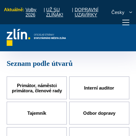
Aktuálně:
Volby
|
UŽ SU
|
DOPRAVNÍ
Česky
2026
ZLÍŇÁK!
UZAVÍRKY
 občany
Kontakty a úřední hodiny
Kontakty
Seznam podle útvarů
otřebuji vyřídit
Potřebuji zaplatit
Diskuzní fór
Seznam podle útvarů
Primátor, náměstci
Interní auditor
primátora, členové rady
Tajemník
Odbor dopravy