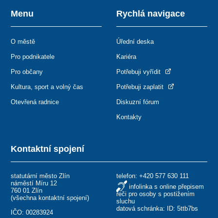
Menu
Rychlá navigace
O městě
Úřední deska
Pro podnikatele
Kariéra
Pro občany
Potřebuji vyřídit
Kultura, sport a volný čas
Potřebuji zaplatit
Otevřená radnice
Diskuzní fórum
Kontakty
Kontaktní spojení
statutární město Zlín
telefon:
+420 577 630 111
náměstí Míru 12
infolinka s online přepisem
760 01 Zlín
řeči pro osoby s postižením
(
všechna kontaktní spojení
)
sluchu
datová schránka: ID: 5ttb7bs
IČO: 00283924