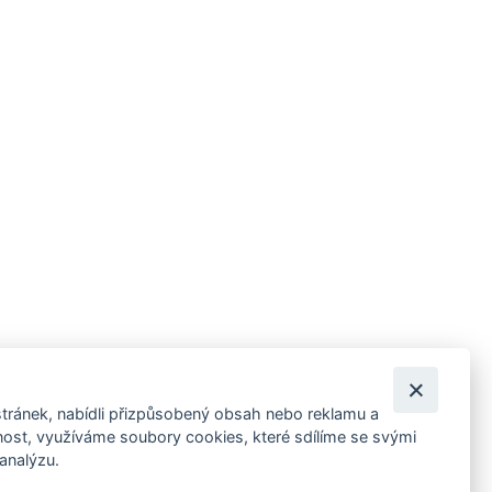
tránek, nabídli přizpůsobený obsah nebo reklamu a
 ankety, pozvánky na kulturní a sportovní akce?
st, využíváme soubory cookies, které sdílíme se svými
 analýzu.