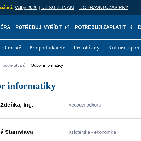
uálně:
Volby 2026
|
UŽ SU ZLÍŇÁK!
|
DOPRAVNÍ UZAVÍRKY
IÉRA
POTŘEBUJI VYŘÍDIT
POTŘEBUJI ZAPLATIT
O městě
Pro podnikatele
Pro občany
Kultura, sport
a
Kariéra
P
m podle útvarů
Odbor informatiky
or informatiky
Zdeňka, Ing.
vedoucí odboru
á Stanislava
asistentka - ekonomka