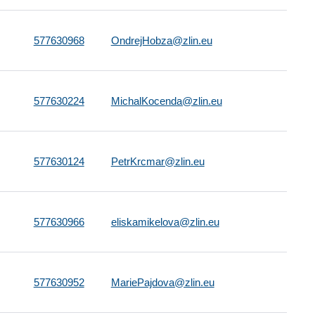
577630968
OndrejHobza@zlin.eu
577630224
MichalKocenda@zlin.eu
577630124
PetrKrcmar@zlin.eu
577630966
eliskamikelova@zlin.eu
577630952
MariePajdova@zlin.eu