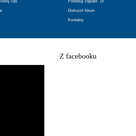
 volný čas
Potřebuji zaplatit
ce
Diskuzní fórum
Kontakty
Z facebooku