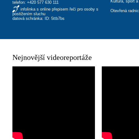
Kultura, sport a
telefon:
+420 577 630 111
infolinka s online přepisem řeči pro osoby s
Otevřená radni
postižením sluchu
datová schránka: ID: 5ttb7bs
Nejnovější videoreportáže