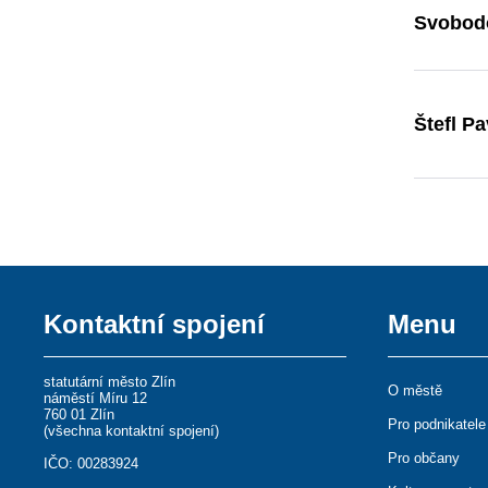
Svobodo
Štefl Pa
Kontaktní spojení
Menu
statutární město Zlín
O městě
náměstí Míru 12
760 01 Zlín
Pro podnikatele
(
všechna kontaktní spojení
)
Pro občany
IČO: 00283924