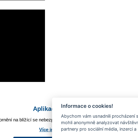
Informace o cookies!
Aplikace Mobilní rozhlas
Abychom vám usnadnili procházení s
rnění na blížící se nebezpečí, odstávky, poruchy a výpadky energií,
mohli anonymně analyzovat návštěvno
partnery pro sociální média, inzerci a
Více informací o aplikaci