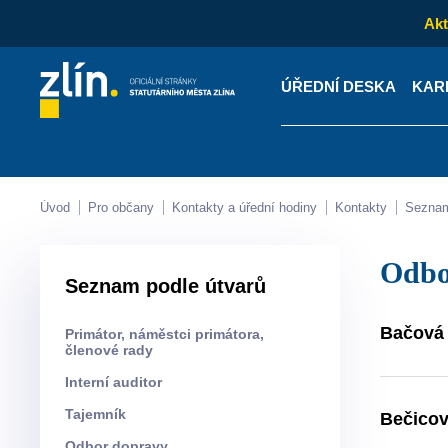
Akt
ÚŘEDNÍ DESKA
KAR
Kontakty
Úřední desk
Úvod
Pro občany
Kontakty a úřední hodiny
Kontakty
Sezna
Odb
Seznam podle útvarů
Bačová 
Primátor, náměstci primátora,
členové rady
Interní auditor
Tajemník
Bečicov
Odbor dopravy