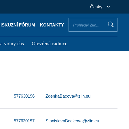
Česky
DISKUZNÍ FÓRUM
KONTAKTY
 a volný čas
Otevřená radnice
otřebuji vyřídit
Potřebuji zaplatit
577630196
ZdenkaBacova@zlin.eu
577630197
StanislavaBecicova@zlin.eu