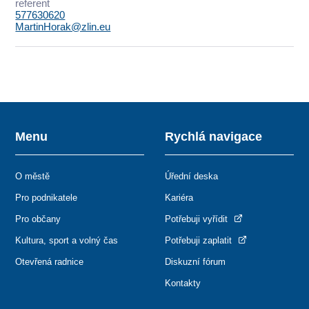
referent
577630620
MartinHorak@zlin.eu
Menu
Rychlá navigace
O městě
Úřední deska
Pro podnikatele
Kariéra
Pro občany
Potřebuji vyřídit
Kultura, sport a volný čas
Potřebuji zaplatit
Otevřená radnice
Diskuzní fórum
Kontakty