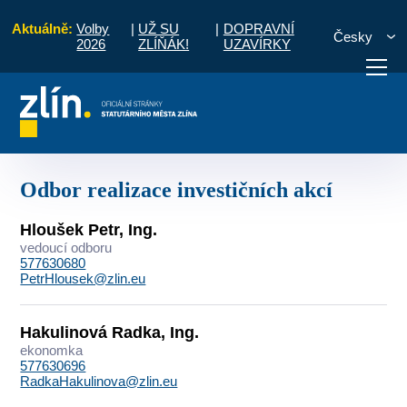
Aktuálně:
Volby
|
UŽ SU
|
DOPRAVNÍ
Česky
2026
ZLÍŇÁK!
UZAVÍRKY
Kontakty
Seznam podle útvarů
Odbor realizace investičních akcí
otřebuji vyřídit
Potřebuji zaplatit
Diskuzní fór
Odbor realizace investičních akcí
Hloušek Petr, Ing.
vedoucí odboru
577630680
PetrHlousek@zlin.eu
Hakulinová Radka, Ing.
ekonomka
577630696
RadkaHakulinova@zlin.eu