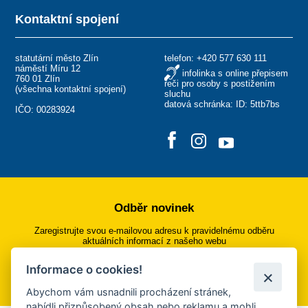
Kontaktní spojení
statutární město Zlín
telefon:
+420 577 630 111
náměstí Míru 12
infolinka s online přepisem
760 01 Zlín
řeči pro osoby s postižením
(
všechna kontaktní spojení
)
sluchu
datová schránka: ID: 5ttb7bs
IČO: 00283924
Odběr novinek
Zaregistrujte svou e-mailovou adresu k pravidelnému odběru
aktuálních informací z našeho webu
Informace o cookies!
Přihlásit se k odběru
Abychom vám usnadnili procházení stránek,
nabídli přizpůsobený obsah nebo reklamu a mohli