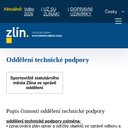
Aktuálně:
Volby
|
UŽ SU
|
DOPRAVNÍ
Česky
2026
ZLÍŇÁK!
UZAVÍRKY
sti útvarů MMZ
Odbor školství a sportu
Oddělení technické podpory
otřebuji vyřídit
Potřebuji zaplatit
Diskuzní fór
Oddělení technické podpory
Sportoviště statutárního
města Zlína ve správě
oddělení
Popis činnosti oddělení technické podpory
oddělení technické podpory zejména:
• zpracovává plán oprav a údržby objektů ve správě odboru a