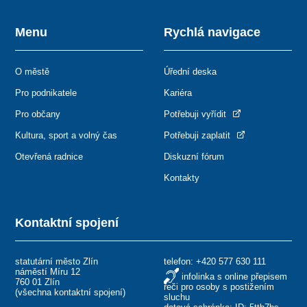
Menu
Rychlá navigace
O městě
Úřední deska
Pro podnikatele
Kariéra
Pro občany
Potřebuji vyřídit
Kultura, sport a volný čas
Potřebuji zaplatit
Otevřená radnice
Diskuzní fórum
Kontakty
Kontaktní spojení
statutární město Zlín
telefon:
+420 577 630 111
náměstí Míru 12
infolinka s online přepisem
760 01 Zlín
řeči pro osoby s postižením
(
všechna kontaktní spojení
)
sluchu