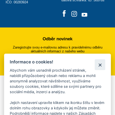
datová schránka: ID: 5ttb7bs
IČO: 00283924
Odběr novinek
Zaregistrujte svou e-mailovou adresu k pravidelnému odběru
aktuálních informací z našeho webu
Informace o cookies!
Přihlásit se k odběru
Abychom vám usnadnili procházení stránek,
nabídli přizpůsobený obsah nebo reklamu a mohli
anonymně analyzovat návštěvnost, využíváme
Aplikace Mobilní rozhlas
soubory cookies, které sdílíme se svými partnery pro
sociální média, inzerci a analýzu.
Chcete dostávat do svého mobilu či mailu upozornění na
blížící se nebezpečí, odstávky, poruchy a výpadky energií,
Jejich nastavení upravíte klikem na ikonku štítu v levém
ankety, pozvánky na kulturní a sportovní akce?
dolním rohu obrazovky a kdykoliv jej můžete změnit.
Více informací o aplikaci
Podrobnější informace najdete v našich Zásadách