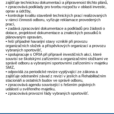
zajišťuje technickou dokumentaci a připravenost těchto plánů,
• zpracovává podklady pro tvorbu rozpočtu v oblasti investic,
oprav a údržby,
• kontroluje kvalitu stavebně technických prací realizovaných
v rámci činnosti odboru, vyřizuje reklamace provedených
prací,
• zadává zpracování dokumentace a podkladů pro žádosti o
dotace, projektové dokumentace a znaleckých posudků k
plánovaným opravám,
• řeší případné havarijní stavy vzniklé při provozu
organizačních složek a příspěvkových organizací a provozu
vybraných sportovišť,
• spolupracuje s ORIA při přípravě investičních akcí, které
souvisí se školskými zařízeními a organizačními složkami ve
správě odboru a vybranými sportovními zařízeními v majetku
SMZ,
• odpovídá za periodické revize vyplývající ze zákona a
zajišťuje odstranění závad z revizí v jeslích a Rehabilitačním
stacionáři a ostatních budov ve správě odboru,
• zpracovává agendu související s řešením pojistných
událostí u svěřeného majetku,
• zpracovává provozní řády vybraných sportovišť.