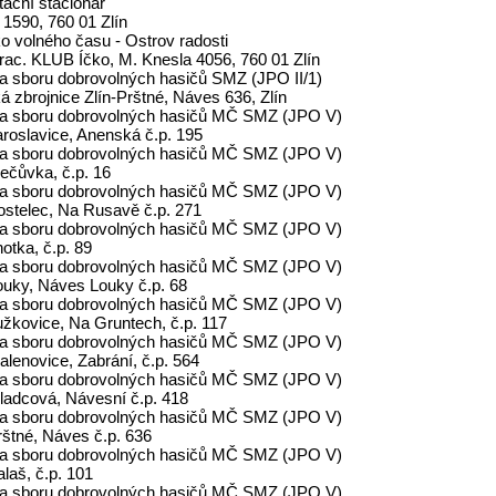
tační stacionář
 1590, 760 01 Zlín
ko volného času - Ostrov radosti
prac. KLUB Íčko, M. Knesla 4056, 760 01 Zlín
a sboru dobrovolných hasičů SMZ (JPO II/1)
á zbrojnice Zlín-Prštné, Náves 636, Zlín
a sboru dobrovolných hasičů MČ SMZ (JPO V)
aroslavice, Anenská č.p. 195
a sboru dobrovolných hasičů MČ SMZ (JPO V)
lečůvka, č.p. 16
a sboru dobrovolných hasičů MČ SMZ (JPO V)
Kostelec, Na Rusavě č.p. 271
a sboru dobrovolných hasičů MČ SMZ (JPO V)
hotka, č.p. 89
a sboru dobrovolných hasičů MČ SMZ (JPO V)
Louky, Náves Louky č.p. 68
a sboru dobrovolných hasičů MČ SMZ (JPO V)
Lužkovice, Na Gruntech, č.p. 117
a sboru dobrovolných hasičů MČ SMZ (JPO V)
alenovice, Zabrání, č.p. 564
a sboru dobrovolných hasičů MČ SMZ (JPO V)
Mladcová, Návesní č.p. 418
a sboru dobrovolných hasičů MČ SMZ (JPO V)
rštné, Náves č.p. 636
a sboru dobrovolných hasičů MČ SMZ (JPO V)
alaš, č.p. 101
a sboru dobrovolných hasičů MČ SMZ (JPO V)