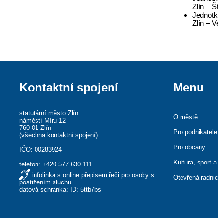
Zlín – Š
Jednotk
Zlín – V
Kontaktní spojení
Menu
statutární město Zlín
O městě
náměstí Míru 12
760 01 Zlín
Pro podnikatele
(
všechna kontaktní spojení
)
Pro občany
IČO: 00283924
Kultura, sport a
telefon:
+420 577 630 111
infolinka s online přepisem řeči pro osoby s
Otevřená radni
postižením sluchu
datová schránka: ID: 5ttb7bs