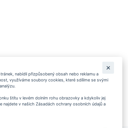
tránek, nabídli přizpůsobený obsah nebo reklamu a
 ankety, pozvánky na kulturní a sportovní akce?
st, využíváme soubory cookies, které sdílíme se svými
 analýzu.
konku štítu v levém dolním rohu obrazovky a kdykoliv jej
e najdete v našich Zásadách ochrany osobních údajů a