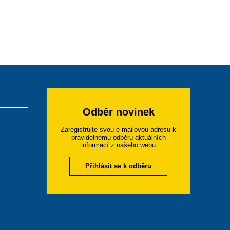
Odběr novinek
Zaregistrujte svou e-mailovou adresu k
pravidelnému odběru aktuálních
informací z našeho webu
Přihlásit se k odběru