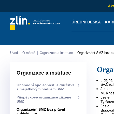
Akt
ÚŘEDNÍ DESKA
KAR
Kontakty
Úřední desk
Úvod
O městě
Organizace a instituce
Organizační SMZ bez pr
Org
Organizace a instituce
Jídelna
Sv.Čech
Obchodní společnosti a družstva
Jesle
s majetkovým podilem SMZ
M. Knes
Příspěvkové organizace zřízené
Jesle
SMZ
Tyršovo
Jesle
Organizační SMZ bez právní
Budovat
subjektivity