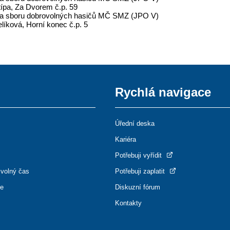
típa, Za Dvorem č.p. 59
a sboru dobrovolných hasičů MČ SMZ (JPO V)
elíková, Horní konec č.p. 5
Rychlá navigace
Úřední deska
Kariéra
Potřebuji vyřídit
 volný čas
Potřebuji zaplatit
ce
Diskuzní fórum
Kontakty