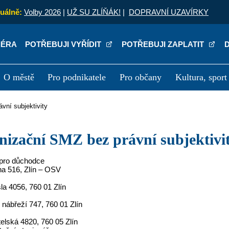
uálně:
Volby 2026
|
UŽ SU ZLÍŇÁK!
|
DOPRAVNÍ UZAVÍRKY
IÉRA
POTŘEBUJI VYŘÍDIT
POTŘEBUJI ZAPLATIT
O městě
Pro podnikatele
Pro občany
Kultura, sport
a
Kariéra
P
ávní subjektivity
anizační SMZ bez právní subjektivi
 pro důchodce
a 516, Zlín – OSV
la 4056, 760 01 Zlín
 nábřeží 747, 760 01 Zlín
elská 4820, 760 05 Zlín