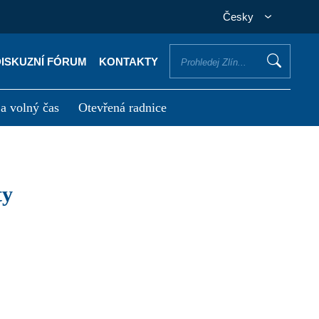
Česky
DISKUZNÍ FÓRUM
KONTAKTY
 a volný čas
Otevřená radnice
otřebuji vyřídit
Potřebuji zaplatit
ty