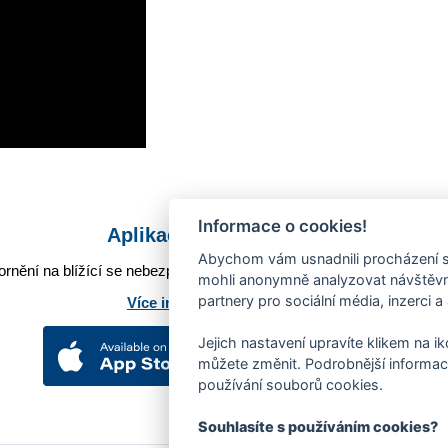
Informace o cookies!
Aplikace Mobilní rozhlas
Abychom vám usnadnili procházení s
rnění na blížící se nebezpečí, odstávky, poruchy a výpadky energií,
mohli anonymně analyzovat návštěvno
partnery pro sociální média, inzerci a
Více informací o aplikaci
Jejich nastavení upravíte klikem na i
můžete změnit. Podrobnější informac
používání souborů cookies.
Souhlasíte s používáním cookies?