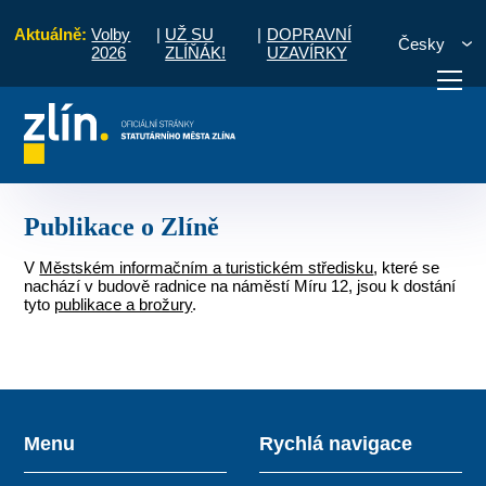
Aktuálně:
Volby
|
UŽ SU
|
DOPRAVNÍ
Česky
2026
ZLÍŇÁK!
UZAVÍRKY
Úvod
O městě
Historie a současnost Zlína
Publikace o Zlíně
otřebuji vyřídit
Potřebuji zaplatit
Diskuzní fór
Publikace o Zlíně
V
Městském informačním a turistickém středisku
, které se
nachází v budově radnice na náměstí Míru 12, jsou k dostání
tyto
publikace a brožury
.
Menu
Rychlá navigace