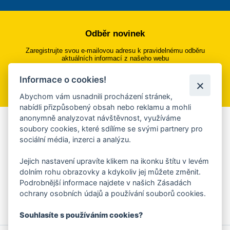
Odběr novinek
Zaregistrujte svou e-mailovou adresu k pravidelnému odběru
aktuálních informací z našeho webu
Informace o cookies!
Přihlásit se k odběru
Abychom vám usnadnili procházení stránek,
nabídli přizpůsobený obsah nebo reklamu a mohli
anonymně analyzovat návštěvnost, využíváme
Aplikace Mobilní rozhlas
soubory cookies, které sdílíme se svými partnery pro
sociální média, inzerci a analýzu.
Chcete dostávat do svého mobilu či mailu upozornění na
blížící se nebezpečí, odstávky, poruchy a výpadky energií,
Jejich nastavení upravíte klikem na ikonku štítu v levém
ankety, pozvánky na kulturní a sportovní akce?
dolním rohu obrazovky a kdykoliv jej můžete změnit.
Více informací o aplikaci
Podrobnější informace najdete v našich Zásadách
ochrany osobních údajů a používání souborů cookies.
Souhlasíte s používáním cookies?