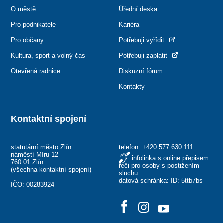
O městě
Úřední deska
Pro podnikatele
Kariéra
Pro občany
Potřebuji vyřídit
Kultura, sport a volný čas
Potřebuji zaplatit
Otevřená radnice
Diskuzní fórum
Kontakty
Kontaktní spojení
statutární město Zlín
telefon:
+420 577 630 111
náměstí Míru 12
infolinka s online přepisem
760 01 Zlín
řeči pro osoby s postižením
(
všechna kontaktní spojení
)
sluchu
datová schránka: ID: 5ttb7bs
IČO: 00283924