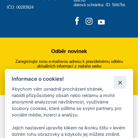
sluchu
datová schránka: ID: 5ttb7bs
IČO: 00283924
Odběr novinek
Zaregistrujte svou e-mailovou adresu k pravidelnému odběru
aktuálních informací z našeho webu
Informace o cookies!
Přihlásit se k odběru
Abychom vám usnadnili procházení stránek,
nabídli přizpůsobený obsah nebo reklamu a mohli
anonymně analyzovat návštěvnost, využíváme
Aplikace Mobilní rozhlas
soubory cookies, které sdílíme se svými partnery pro
sociální média, inzerci a analýzu.
Chcete dostávat do svého mobilu či mailu upozornění na
blížící se nebezpečí, odstávky, poruchy a výpadky energií,
Jejich nastavení upravíte klikem na ikonku štítu v levém
ankety, pozvánky na kulturní a sportovní akce?
dolním rohu obrazovky a kdykoliv jej můžete změnit.
Více informací o aplikaci