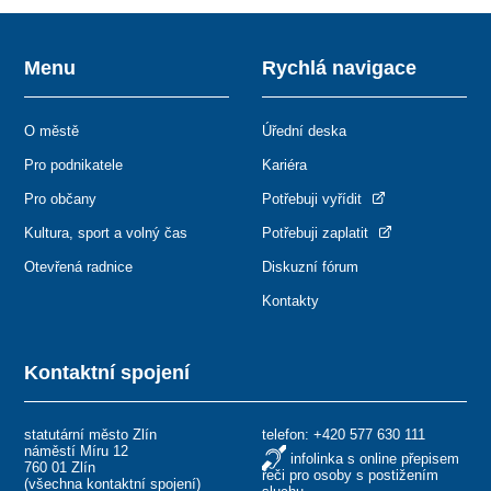
Menu
Rychlá navigace
O městě
Úřední deska
Pro podnikatele
Kariéra
Pro občany
Potřebuji vyřídit
Kultura, sport a volný čas
Potřebuji zaplatit
Otevřená radnice
Diskuzní fórum
Kontakty
Kontaktní spojení
statutární město Zlín
telefon:
+420 577 630 111
náměstí Míru 12
infolinka s online přepisem
760 01 Zlín
řeči pro osoby s postižením
(
všechna kontaktní spojení
)