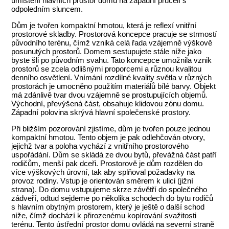
umístění hlavních prostor domu na západní průčelí s
odpoledním sluncem.
Dům je tvořen kompaktní hmotou, která je reflexí vnitřní
prostorové skladby. Prostorová koncepce pracuje se strmostí
původního terénu, čímž vzniká celá řada vzájemně výškově
posunutých prostorů. Domem sestupujete stále níže jako
byste šli po původním svahu. Tato koncepce umožnila vznik
prostorů se zcela odlišnými proporcemi a různou kvalitou
denního osvětlení. Vnímání rozdílné kvality světla v různých
prostorách je umocněno použitím materiálů bílé barvy. Objekt
má zdánlivě tvar dvou vzájemně se prostupujících objemů.
Východní, převýšená část, obsahuje klidovou zónu domu.
Západní polovina skrývá hlavní společenské prostory.
Při bližším pozorování zjistíme, dům je tvořen pouze jednou
kompaktní hmotou. Tento objem je pak odlehčován otvory,
jejichž tvar a poloha vychází z vnitřního prostorového
uspořádání. Dům se skládá ze dvou bytů, převážná část patří
rodičům, menší pak dceři. Prostorově je dům rozdělen do
více výškových úrovní, tak aby splňoval požadavky na
provoz rodiny. Vstup je orientován směrem k ulici (jižní
strana). Do domu vstupujeme skrze závětří do společného
zádveří, odtud sejdeme po několika schodech do bytu rodičů
s hlavním obytným prostorem, který je ještě o další schod
níže, čímž dochází k přirozenému kopírování svažitosti
terénu. Tento ústřední prostor domu ovládá na severní straně