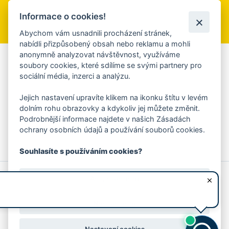
Informace o cookies!
Přihlásit se k odběru
Abychom vám usnadnili procházení stránek,
nabídli přizpůsobený obsah nebo reklamu a mohli
anonymně analyzovat návštěvnost, využíváme
Aplikace Mobilní rozhlas
soubory cookies, které sdílíme se svými partnery pro
sociální média, inzerci a analýzu.
Chcete dostávat do svého mobilu či mailu upozornění na
blížící se nebezpečí, odstávky, poruchy a výpadky energií,
Jejich nastavení upravíte klikem na ikonku štítu v levém
ankety, pozvánky na kulturní a sportovní akce?
dolním rohu obrazovky a kdykoliv jej můžete změnit.
Více informací o aplikaci
Podrobnější informace najdete v našich Zásadách
ochrany osobních údajů a používání souborů cookies.
Souhlasíte s používáním cookies?
© 2026 Magistrát města Zlína
Prohlášení o používání cookies
Ano, souhlasím
všechna práva vyhrazena
Ochrana osobních údajů
Prohlášení o přístupnosti
Podněty k webovým stránkám
Kontakt:
webmaster@zlin.eu
Nesouhlasím
Nastavení cookies