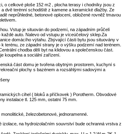
 o celkové ploše 152 m2 , plocha terasy i chodníky jsou z
a dvě terénní schodiště z kamene a keramické dlažby. Ze
ákladě neprůhledné, betonové oplocení, obložené rovněž tmavou
pletivem.
hou. Vstup je situován do podzemí, na západním průčelí
každé auto. Nalevo od vstupu je víceúčelový sklep.Za
nice domácího výtahu. Zbývající části bytu jsou situovány v
no k terénu, ze západní strany je o výšku podzemí nad terénem.
 Centrální chodba dělí byt na klidovou a společenskou část.
e koupelna a sociální zařízení.
ečenská část domu je tvořena obytným prostorem, kuchyní s
í rekreační plochy s bazénem a rozsáhlými sadovými a
ešeny
eramických cihel ( bloků a příčkovek ) Porotherm. Obvodové
eny instalace tl. 125 mm, ostatní 75 mm.
e monolitické, železobetonové, jednoramenné.
é izolace, na hydroizolačním souvrství bude ochranná vrstva z
á šedá. Zasklení izolačními dvojskly, max. U = 1.2 W.m-2K-1.