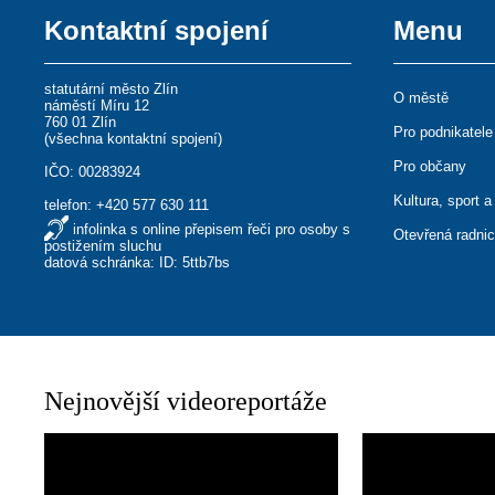
Kontaktní spojení
Menu
statutární město Zlín
O městě
náměstí Míru 12
760 01 Zlín
Pro podnikatele
(
všechna kontaktní spojení
)
Pro občany
IČO: 00283924
Kultura, sport a
telefon:
+420 577 630 111
infolinka s online přepisem řeči pro osoby s
Otevřená radni
postižením sluchu
datová schránka: ID: 5ttb7bs
Nejnovější videoreportáže