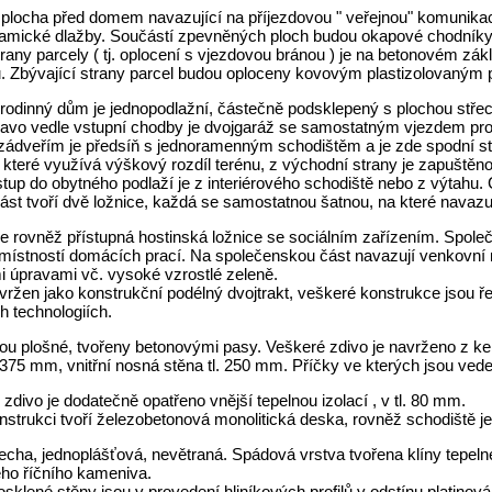
locha před domem navazující na příjezdovou " veřejnou" komunikaci,
amické dlažby. Součástí zpevněných ploch budou okapové chodníky 
rany parcely ( tj. oplocení s vjezdovou bránou ) je na betonovém z
. Zbývající strany parcel budou oploceny kovovým plastizolovaným 
rodinný dům je jednopodlažní, částečně podsklepený s plochou střec
avo vedle vstupní chodby je dvojgaráž se samostatným vjezdem pro 
zádveřím je předsíň s jednoramenným schodištěm a je zde spodní sta
, které využívá výškový rozdíl terénu, z východní strany je zapuště
stup do obytného podlaží je z interiérového schodiště nebo z výtahu.
ást tvoří dvě ložnice, každá se samostatnou šatnou, na které navazuj
je rovněž přístupná hostinská ložnice se sociálním zařízením. Spol
a místností domácích prací. Na společenskou část navazují venkovn
i úpravami vč. vysoké vzrostlé zeleně.
vržen jako konstrukční podélný dvojtrakt, veškeré konstrukce jsou ř
ch technologiích.
sou plošné, tvořeny betonovými pasy. Veškeré zdivo je navrženo z k
. 375 mm, vnitřní nosná stěna tl. 250 mm. Příčky ve kterých jsou ved
divo je dodatečně opatřeno vnější tepelnou izolací , v tl. 80 mm.
nstrukci tvoří železobetonová monolitická deska, rovněž schodiště j
echa, jednoplášťová, nevětraná. Spádová vrstva tvořena klíny tepeln
o říčního kameniva.
sklené stěny jsou v provedení hliníkových profilů v odstínu platinov