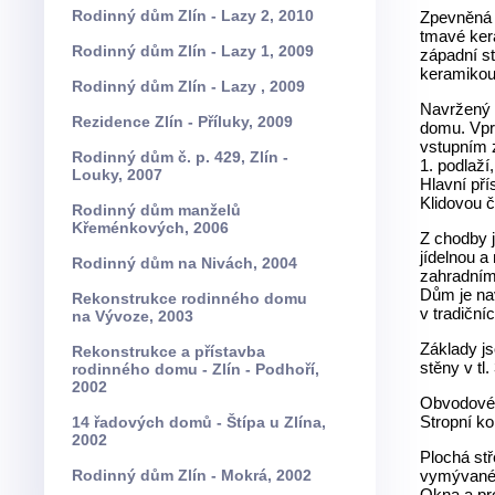
Rodinný dům Zlín - Lazy 2, 2010
Zpevněná p
tmavé ker
Rodinný dům Zlín - Lazy 1, 2009
západní st
keramikou
Rodinný dům Zlín - Lazy , 2009
Navržený 
Rezidence Zlín - Příluky, 2009
domu. Vpr
vstupním 
Rodinný dům č. p. 429, Zlín -
1. podlaží
Louky, 2007
Hlavní pří
Klidovou č
Rodinný dům manželů
Křeménkových, 2006
Z chodby 
jídelnou 
Rodinný dům na Nivách, 2004
zahradním
Dům je na
Rekonstrukce rodinného domu
v tradiční
na Vývoze, 2003
Základy j
Rekonstrukce a přístavba
stěny v tl
rodinného domu - Zlín - Podhoří,
2002
Obvodové z
Stropní ko
14 řadových domů - Štípa u Zlína,
2002
Plochá stř
Rodinný dům Zlín - Mokrá, 2002
vymývanéh
Okna a pro