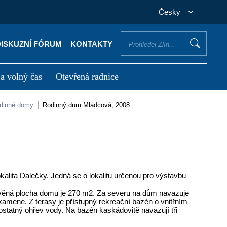
Česky
DISKUZNÍ FÓRUM
KONTAKTY
 a volný čas
Otevřená radnice
otřebuji vyřídit
Potřebuji zaplatit
odinné domy
Rodinný dům Mladcová, 2008
okalita Dalečky. Jedná se o lokalitu určenou pro výstavbu
věná plocha domu je 270 m2. Za severu na dům navazuje
amene. Z terasy je přístupný rekreační bazén o vnitřním
tatný ohřev vody. Na bazén kaskádovitě navazují tři