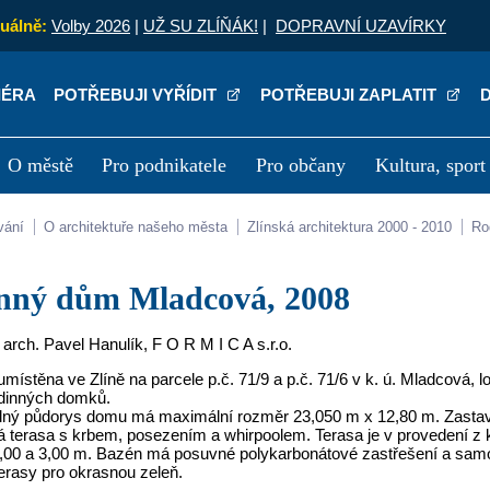
uálně:
Volby 2026
|
UŽ SU ZLÍŇÁK!
|
DOPRAVNÍ UZAVÍRKY
IÉRA
POTŘEBUJI VYŘÍDIT
POTŘEBUJI ZAPLATIT
O městě
Pro podnikatele
Pro občany
Kultura, sport
a
Kariéra
P
vání
O architektuře našeho města
Zlínská architektura 2000 - 2010
R
inný dům Mladcová, 2008
. arch. Pavel Hanulík, F O R M I C A s.r.o.
umístěna ve Zlíně na parcele p.č. 71/9 a p.č. 71/6 v k. ú. Mladcová, l
dinných domků.
lný půdorys domu má maximální rozměr 23,050 m x 12,80 m. Zasta
 terasa s krbem, posezením a whirpoolem. Terasa je v provedení z k
,00 a 3,00 m. Bazén má posuvné polykarbonátové zastřešení a samos
erasy pro okrasnou zeleň.