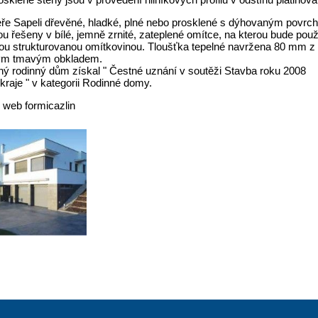
veře Sapeli dřevěné, hladké, plné nebo prosklené s dýhovaným povrc
u řešeny v bílé, jemně zrnité, zateplené omítce, na kterou bude použi
ou strukturovanou omítkovinou. Tloušťka tepelné navržena 80 mm z 
ým tmavým obkladem.
ný rodinný dům získal " Čestné uznání v soutěži Stavba roku 2008
kraje " v kategorii Rodinné domy.
 web formicazlin