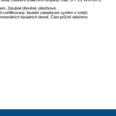
hem. Zárubně dřevěné, obložkové.
t certifikovaný, fasádní zateplovaní systém s vnější
minerálních fasádních desek. Část průčelí obloženo