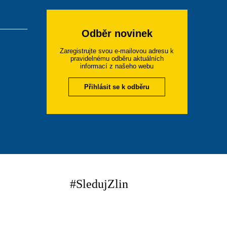
Odběr novinek
Zaregistrujte svou e-mailovou adresu k
pravidelnému odběru aktuálních
informací z našeho webu
Přihlásit se k odběru
#SledujZlin