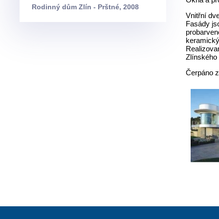
Rodinný dům Zlín - Prštné, 2008
Vnitřní d
Fasády jso
probarven
keramick
Realizova
Zlínského 
Čerpáno z