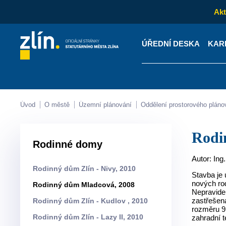
Akt
ÚŘEDNÍ DESKA
KAR
Kontakty
Úřední desk
Úvod
O městě
Územní plánování
Oddělení prostorového pláno
Rod
Rodinné domy
Autor: Ing
Rodinný dům Zlín - Nivy, 2010
Stavba je 
nových ro
Rodinný dům Mladcová, 2008
Nepravide
zastřešená
Rodinný dům Zlín - Kudlov , 2010
rozměru 9
Rodinný dům Zlín - Lazy II, 2010
zahradní t