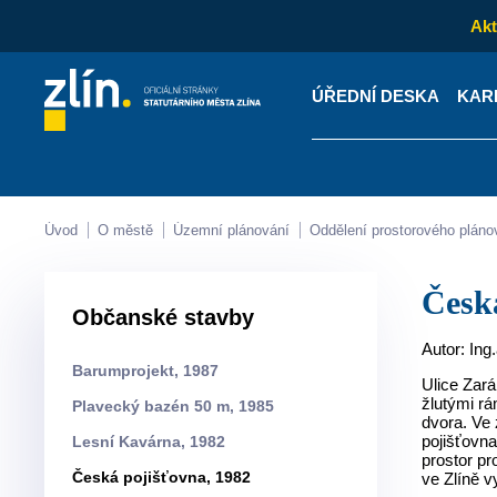
Akt
ÚŘEDNÍ DESKA
KAR
Kontakty
Úřední desk
Úvod
O městě
Územní plánování
Oddělení prostorového pláno
Čes
Občanské stavby
Autor: In
Barumprojekt, 1987
Ulice Zará
žlutými r
Plavecký bazén 50 m, 1985
dvora. Ve 
pojišťovn
Lesní Kavárna, 1982
prostor pr
Česká pojišťovna, 1982
ve Zlíně v