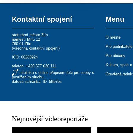
Kontaktní spojení
Menu
statutární město Zlín
O městě
náměstí Míru 12
760 01 Zlín
Pro podnikatele
(
všechna kontaktní spojení
)
Pro občany
IČO: 00283924
Kultura, sport a
telefon:
+420 577 630 111
infolinka s online přepisem řeči pro osoby s
Otevřená radni
postižením sluchu
datová schránka: ID: 5ttb7bs
Nejnovější videoreportáže