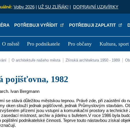
uálně:
Volby 2026
|
UŽ SU ZLÍŇÁK!
|
DOPRAVNÍ UZAVÍRKY
IÉRA
POTŘEBUJI VYŘÍDIT
POTŘEBUJI ZAPLATIT
O městě
Pro podnikatele
Pro občany
Kultura, sport
a
Kariéra
P
vání
O architektuře našeho města
Zlínská architektura 1950 - 1989
O
ká pojišťovna, 1982
g.arch. Ivan Bergmann
mí se stává důležitou městskou tepnou. Právě zde, při zaústění do 
ámy oken slouží jednak pojišťovně, jednak Průmyslovým stavbám. O
zvýšeném přízemí jsou vstupní a komunikační prostory a technické z
a zasedací místnost, archiv a jídelnu s bufetem.V roce 1986 byla b
o pojištění podnikatelské činnosti. Teprve touto nástavbou získal o
yznačují.