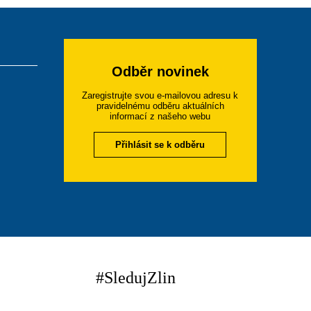
Odběr novinek
Zaregistrujte svou e-mailovou adresu k
pravidelnému odběru aktuálních
informací z našeho webu
Přihlásit se k odběru
#SledujZlin