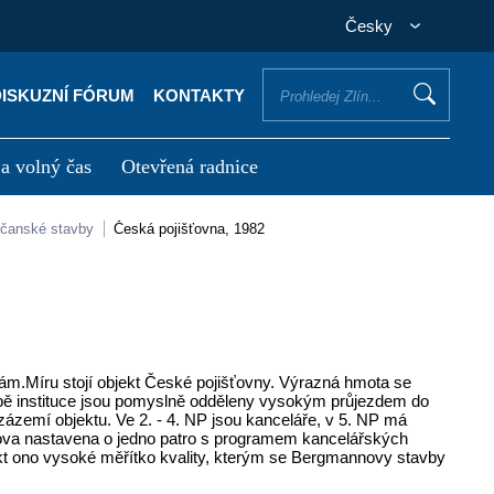
Česky
DISKUZNÍ FÓRUM
KONTAKTY
 a volný čas
Otevřená radnice
otřebuji vyřídit
Potřebuji zaplatit
bčanské stavby
Česká pojišťovna, 1982
nám.Míru stojí objekt České pojišťovny. Výrazná hmota se
bě instituce jsou pomyslně odděleny vysokým průjezdem do
ázemí objektu. Ve 2. - 4. NP jsou kanceláře, v 5. NP má
udova nastavena o jedno patro s programem kancelářských
bjekt ono vysoké měřítko kvality, kterým se Bergmannovy stavby