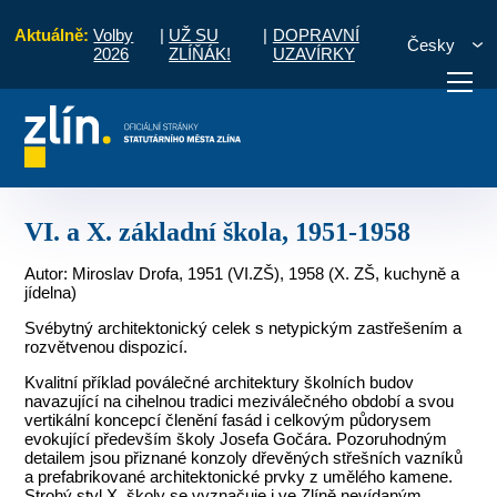
Aktuálně:
Volby
|
UŽ SU
|
DOPRAVNÍ
Česky
2026
ZLÍŇÁK!
UZAVÍRKY
ra 1950 - 1989
Občanské stavby
VI. a X. základní škola, 1951-1958
otřebuji vyřídit
Potřebuji zaplatit
Diskuzní fór
VI. a X. základní škola, 1951-1958
Autor: Miroslav Drofa, 1951 (VI.ZŠ), 1958 (X. ZŠ, kuchyně a
jídelna)
Svébytný architektonický celek s netypickým zastřešením a
rozvětvenou dispozicí.
Kvalitní příklad poválečné architektury školních budov
navazující na cihelnou tradici meziválečného období a svou
vertikální koncepcí členění fasád i celkovým půdorysem
evokující především školy Josefa Gočára. Pozoruhodným
detailem jsou přiznané konzoly dřevěných střešních vazníků
a prefabrikované architektonické prvky z umělého kamene.
Strohý styl X. školy se vyznačuje i ve Zlíně nevídaným