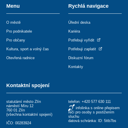
Menu
Rychlá navigace
O městě
Úřední deska
Pro podnikatele
Kariéra
Pro občany
Potřebuji vyřídit
Kultura, sport a volný čas
Potřebuji zaplatit
Otevřená radnice
Diskuzní fórum
Kontakty
Kontaktní spojení
statutární město Zlín
telefon:
+420 577 630 111
náměstí Míru 12
infolinka s online přepisem
760 01 Zlín
řeči pro osoby s postižením
(
všechna kontaktní spojení
)
sluchu
datová schránka: ID: 5ttb7bs
IČO: 00283924