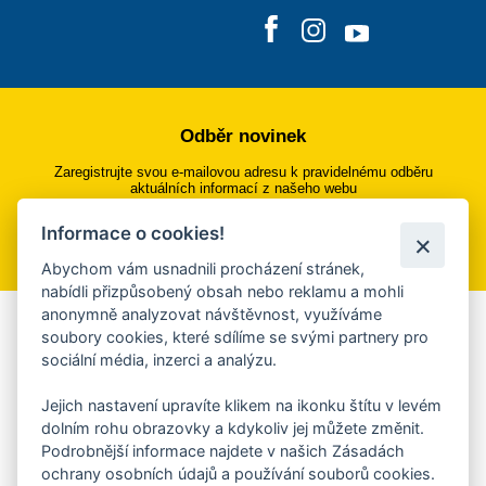
Odběr novinek
Zaregistrujte svou e-mailovou adresu k pravidelnému odběru
aktuálních informací z našeho webu
Informace o cookies!
Přihlásit se k odběru
Abychom vám usnadnili procházení stránek,
nabídli přizpůsobený obsah nebo reklamu a mohli
anonymně analyzovat návštěvnost, využíváme
Aplikace Mobilní rozhlas
soubory cookies, které sdílíme se svými partnery pro
sociální média, inzerci a analýzu.
Chcete dostávat do svého mobilu či mailu upozornění na
blížící se nebezpečí, odstávky, poruchy a výpadky energií,
Jejich nastavení upravíte klikem na ikonku štítu v levém
ankety, pozvánky na kulturní a sportovní akce?
dolním rohu obrazovky a kdykoliv jej můžete změnit.
Více informací o aplikaci
Podrobnější informace najdete v našich Zásadách
ochrany osobních údajů a používání souborů cookies.