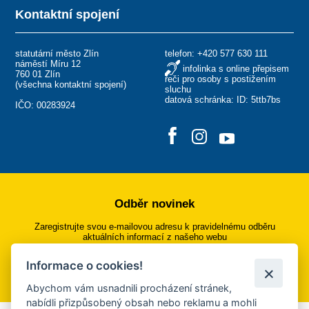
Kontaktní spojení
statutární město Zlín
telefon:
+420 577 630 111
náměstí Míru 12
infolinka s online přepisem
760 01 Zlín
řeči pro osoby s postižením
(
všechna kontaktní spojení
)
sluchu
datová schránka: ID: 5ttb7bs
IČO: 00283924
Odběr novinek
Zaregistrujte svou e-mailovou adresu k pravidelnému odběru
aktuálních informací z našeho webu
Informace o cookies!
Přihlásit se k odběru
Abychom vám usnadnili procházení stránek,
nabídli přizpůsobený obsah nebo reklamu a mohli