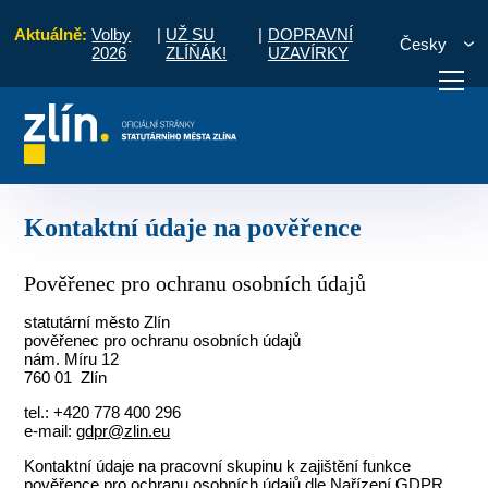
Aktuálně:
Volby
|
UŽ SU
|
DOPRAVNÍ
Česky
2026
ZLÍŇÁK!
UZAVÍRKY
Kontakty a úřední hodiny
Kontakty
Kontaktní údaje na pověřence
otřebuji vyřídit
Potřebuji zaplatit
Diskuzní fór
Kontaktní údaje na pověřence
Pověřenec pro ochranu osobních údajů
statutární město Zlín
pověřenec pro ochranu osobních údajů
nám. Míru 12
760 01 Zlín
tel.: +420 778 400 296
e-mail:
gdpr@zlin.eu
Kontaktní údaje na pracovní skupinu k zajištění funkce
pověřence pro ochranu osobních údajů dle Nařízení GDPR