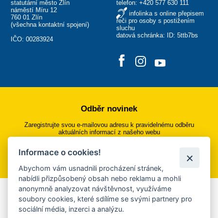
statutární město Zlín
telefon:
+420 577 630 111
náměstí Míru 12
infolinka s online přepisem
760 01 Zlín
řeči pro osoby s postižením
(
všechna kontaktní spojení
)
sluchu
datová schránka: ID: 5ttb7bs
IČO: 00283924
Odběr novinek
Zaregistrujte svou e-mailovou adresu k pravidelnému odběru
aktuálních informací z našeho webu
Informace o cookies!
Přihlásit se k odběru
Abychom vám usnadnili procházení stránek,
nabídli přizpůsobený obsah nebo reklamu a mohli
anonymně analyzovat návštěvnost, využíváme
Aplikace Mobilní rozhlas
soubory cookies, které sdílíme se svými partnery pro
sociální média, inzerci a analýzu.
Chcete dostávat do svého mobilu či mailu upozornění na