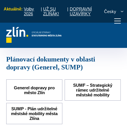
Aktuálně:
Volby
|
UŽ SU
|
DOPRAVNÍ
Česky
2026
ZLÍŇÁK!
UZAVÍRKY
Doprava
Plánovací dokumenty v oblasti dopravy (Generel, SUMP)
otřebuji vyřídit
Potřebuji zaplatit
Diskuzní fór
Plánovací dokumenty v oblasti
dopravy (Generel, SUMP)
SUMF – Strategický
Generel dopravy pro
rámec udržitelné
město Zlín
městské mobility
SUMP - Plán udržitelné
městské mobility města
Zlína