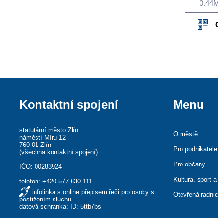
0.44
Kontaktní spojení
Menu
statutární město Zlín
O městě
náměstí Míru 12
760 01 Zlín
Pro podnikatele
(
všechna kontaktní spojení
)
Pro občany
IČO: 00283924
Kultura, sport a
telefon:
+420 577 630 111
infolinka s online přepisem řeči pro osoby s
Otevřená radni
postižením sluchu
datová schránka: ID: 5ttb7bs