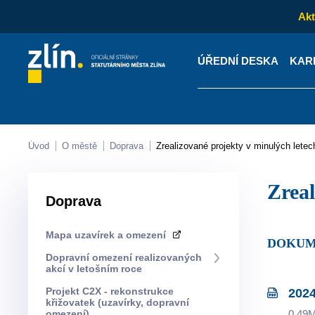
Akt
ÚŘEDNÍ DESKA
KAR
Kontakty
Úřední desk
Úvod
O městě
Doprava
Zrealizované projekty v minulých letec
Zre
Doprava
Mapa uzavírek a omezení
DOKU
Dopravní omezení realizovaných
akcí v letošním roce
Projekt C2X - rekonstrukce
2024
křižovatek (uzavírky, dopravní
omezení)
0.49