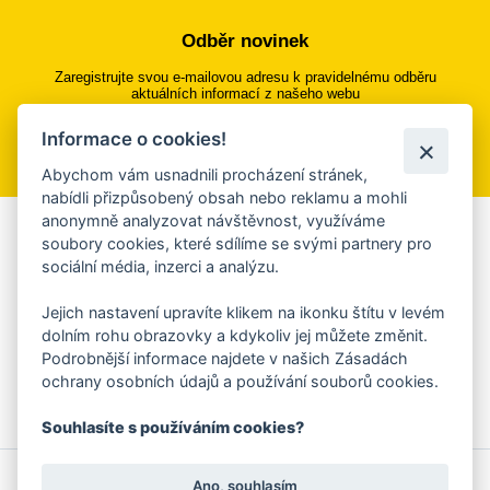
Odběr novinek
Zaregistrujte svou e-mailovou adresu k pravidelnému odběru
aktuálních informací z našeho webu
Informace o cookies!
Přihlásit se k odběru
Abychom vám usnadnili procházení stránek,
nabídli přizpůsobený obsah nebo reklamu a mohli
anonymně analyzovat návštěvnost, využíváme
Aplikace Mobilní rozhlas
soubory cookies, které sdílíme se svými partnery pro
sociální média, inzerci a analýzu.
Chcete dostávat do svého mobilu či mailu upozornění na
blížící se nebezpečí, odstávky, poruchy a výpadky energií,
Jejich nastavení upravíte klikem na ikonku štítu v levém
ankety, pozvánky na kulturní a sportovní akce?
dolním rohu obrazovky a kdykoliv jej můžete změnit.
Více informací o aplikaci
Podrobnější informace najdete v našich Zásadách
ochrany osobních údajů a používání souborů cookies.
Souhlasíte s používáním cookies?
© 2026 Magistrát města Zlína
Prohlášení o používání cookies
Ano, souhlasím
všechna práva vyhrazena