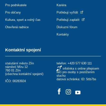
Pro podnikatele
Kariéra
Pro občany
Potřebuji vyřídit
Kultura, sport a volný čas
Potřebuji zaplatit
Otevřená radnice
Diskuzní fórum
Kontakty
Kontaktní spojení
statutární město Zlín
telefon:
+420 577 630 111
náměstí Míru 12
infolinka s online přepisem
760 01 Zlín
řeči pro osoby s postižením
(
všechna kontaktní spojení
)
sluchu
datová schránka: ID: 5ttb7bs
IČO: 00283924