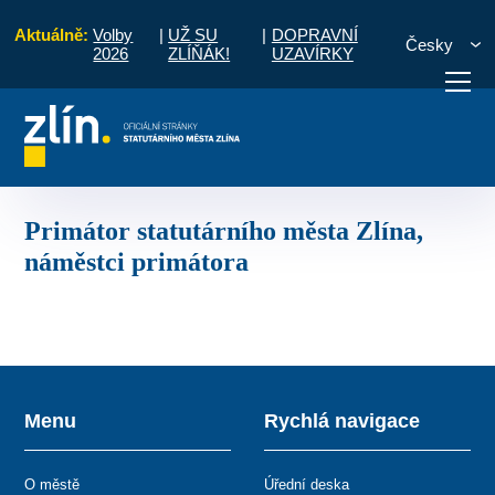
Aktuálně:
Volby
|
UŽ SU
|
DOPRAVNÍ
Česky
2026
ZLÍŇÁK!
UZAVÍRKY
m podle útvarů
Primátor statutárního města Zlína, náměstci primátora
otřebuji vyřídit
Potřebuji zaplatit
Diskuzní fór
Primátor statutárního města Zlína,
náměstci primátora
Menu
Rychlá navigace
O městě
Úřední deska