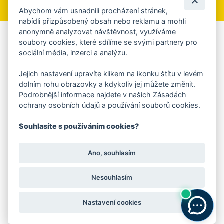
Abychom vám usnadnili procházení stránek,
nabídli přizpůsobený obsah nebo reklamu a mohli
anonymně analyzovat návštěvnost, využíváme
Aplikace Mobilní rozhlas
soubory cookies, které sdílíme se svými partnery pro
sociální média, inzerci a analýzu.
Chcete dostávat do svého mobilu či mailu upozornění na
blížící se nebezpečí, odstávky, poruchy a výpadky energií,
Jejich nastavení upravíte klikem na ikonku štítu v levém
ankety, pozvánky na kulturní a sportovní akce?
dolním rohu obrazovky a kdykoliv jej můžete změnit.
Více informací o aplikaci
Podrobnější informace najdete v našich Zásadách
ochrany osobních údajů a používání souborů cookies.
Souhlasíte s používáním cookies?
© 2026 Magistrát města Zlína
Prohlášení o používání cookies
Ano, souhlasím
všechna práva vyhrazena
Ochrana osobních údajů
Prohlášení o přístupnosti
Podněty k webovým stránkám
Kontakt:
webmaster@zlin.eu
Nesouhlasím
Nastavení cookies