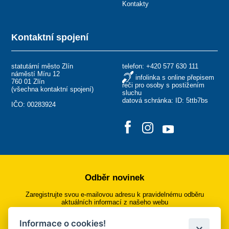
Kontakty
Kontaktní spojení
statutární město Zlín
telefon:
+420 577 630 111
náměstí Míru 12
infolinka s online přepisem
760 01 Zlín
řeči pro osoby s postižením
(
všechna kontaktní spojení
)
sluchu
datová schránka: ID: 5ttb7bs
IČO: 00283924
Odběr novinek
Zaregistrujte svou e-mailovou adresu k pravidelnému odběru
aktuálních informací z našeho webu
Informace o cookies!
Přihlásit se k odběru