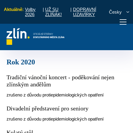
Aktuálně:
Volby
|
UŽ SU
|
DOPRAVNÍ
Česky
2026
ZLÍŇÁK!
UZAVÍRKY
 sociálních věcí
Oblast sociální
Akce v oblasti sociální
Rok 2020
otřebuji vyřídit
Potřebuji zaplatit
Diskuzní fór
Rok 2020
Tradiční vánoční koncert - poděkování nejen
zlínským andělům
zrušeno z důvodu protiepidemiologických opatření
Divadelní představení pro seniory
zrušeno z důvodu protiepidemiologických opatření
Kulatý stůl