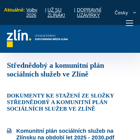
Aktuálně:
Volby
|
UŽ SU
|
DOPRAVNÍ
Česky
2026
ZLÍŇÁK!
UZAVÍRKY
last sociální
Střednědobý a komunitní plán sociálních služeb ve Zlíně
otřebuji vyřídit
Potřebuji zaplatit
Diskuzní fór
Střednědobý a komunitní plán
sociálních služeb ve Zlíně
DOKUMENTY KE STAŽENÍ ZE SLOŽKY
STŘEDNĚDOBÝ A KOMUNITNÍ PLÁN
SOCIÁLNÍCH SLUŽEB VE ZLÍNĚ
Komunitní plán sociálních služeb na
Zlínsku na období let 2025 - 2030.pdf