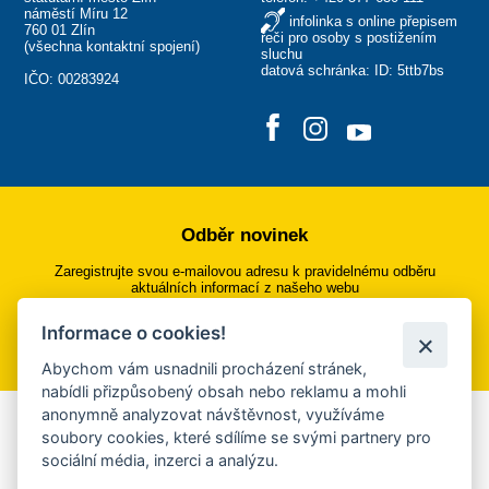
náměstí Míru 12
infolinka s online přepisem
760 01 Zlín
řeči pro osoby s postižením
(
všechna kontaktní spojení
)
sluchu
datová schránka: ID: 5ttb7bs
IČO: 00283924
Odběr novinek
Zaregistrujte svou e-mailovou adresu k pravidelnému odběru
aktuálních informací z našeho webu
Informace o cookies!
Přihlásit se k odběru
Abychom vám usnadnili procházení stránek,
nabídli přizpůsobený obsah nebo reklamu a mohli
anonymně analyzovat návštěvnost, využíváme
Aplikace Mobilní rozhlas
soubory cookies, které sdílíme se svými partnery pro
sociální média, inzerci a analýzu.
Chcete dostávat do svého mobilu či mailu upozornění na
blížící se nebezpečí, odstávky, poruchy a výpadky energií,