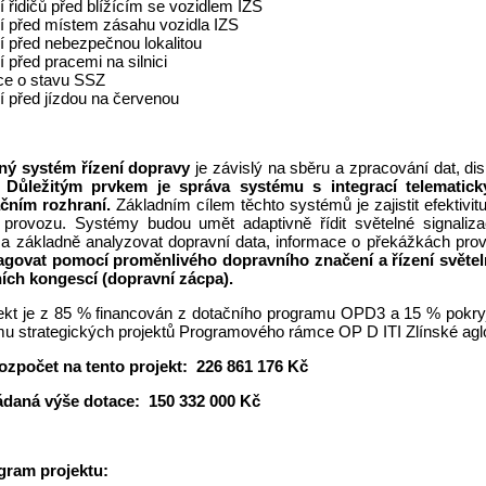
 řidičů před blížícím se vozidlem IZS
í před místem zásahu vozidla IZS
í před nebezpečnou lokalitou
 před pracemi na silnici
ce o stavu SSZ
í před jízdou na červenou
ný systém řízení dopravy
je závislý na sběru a zpracování dat, d
.
Důležitým prvkem je správa systému s integrací telematic
čním rozhraní.
Základním cílem těchto systémů je zajistit efektivi
 provozu. Systémy budou umět adaptivně řídit světelné signaliz
 a základně analyzovat dopravní data, informace o překážkách pro
govat pomocí proměnlivého dopravního značení a řízení světelně 
ích kongescí (dopravní zácpa).
jekt je z 85 % financován z dotačního programu OPD3 a 15 % pokryje
u strategických projektů Programového rámce OP D ITI Zlínské ag
ozpočet na tento projekt:
226 861 176 Kč
ádaná výše dotace:
150 332 000 Kč
ram projektu: