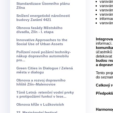
varování
Standardizace Územního plánu
varován
Zlína
varován
varování
Snížení energetické náročnosti
informa
budovy Zarámí 4421
varován
Obnova fasády Městského
divadla, Zlín - I. etapa
Integrova
Innovative Approaches to the
informací
Social Use of Urban Assets
komunika
účastníků
Pořízení nové požární techniky-
nákup dopravního automobilu
detekovat
pro...
budou rea
a dopravn
Green Cities in Dialogue / Zelená
města v dialogu
Tento pro
do seznam
Obnova a rozvoj dopravního
hřiště Zlín–Malenovice
Celkový r
Tůně Letná- retenční vodní prvky
Předpokl
s protipožární funkcí v lese...
Obnova kříže v Lužkovicích
Harmonog
22. Mezinárodní festival