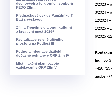
dechových a folklorních souborů
2/2023 – p
FEDO Zlín...
3/2024 – p
Přednáškový cyklus Památníku T.
Bati s výstavou
12/2024 – 
Zlín a Trenčín v dialogu: kulturní
1/2025 – 
a kreativní most 2026+
6/2025 -12
Revitalizace zeleně uličního
prostoru na Podlesí III
Podpora integrace držitelů
Kontaktní
dočasné ochrany v ORP Zlín IV
Ing. Ivo G
Místní akční plán rozvoje
vzdělávání v ORP Zlín V
+420 725 
gajdosik@