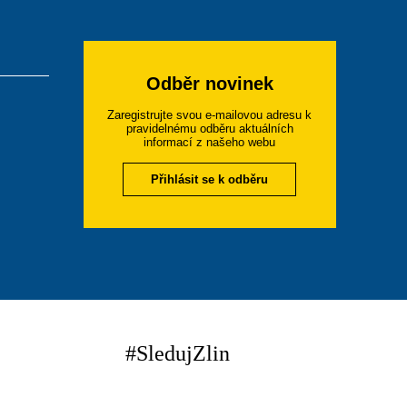
Odběr novinek
Zaregistrujte svou e-mailovou adresu k
pravidelnému odběru aktuálních
informací z našeho webu
Přihlásit se k odběru
#SledujZlin