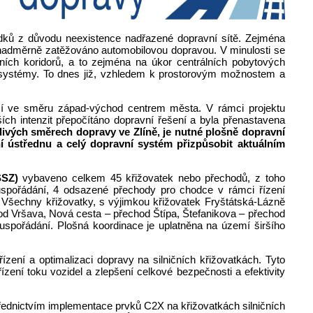
edků z důvodu neexistence nadřazené dopravní sítě. Zejména
nadměrně zatěžováno automobilovou dopravou. V minulosti se
ních koridorů, a to zejména na úkor centrálních pobytových
vní systémy. To dnes již, vzhledem k prostorovým možnostem a
ející ve směru západ-východ centrem města. V rámci projektu
ích intenzit přepočítáno dopravní řešení a byla přenastavena
livých směrech dopravy ve Zlíně, je nutné plošně dopravní
ní ústřednu a celý dopravní systém přizpůsobit aktuálním
SSZ)
vybaveno celkem 45 křižovatek nebo přechodů, z toho
uspořádání, 4 odsazené přechody pro chodce v rámci řízení
 Všechny křižovatky, s výjimkou křižovatek Fryštátská-Lázně
d Vršava, Nová cesta – přechod Štípa, Štefanikova – přechod
uspořádání. Plošná koordinace je uplatněna na území širšího
ízení a optimalizaci dopravy na silničních křižovatkách. Tyto
zení toku vozidel a zlepšení celkové bezpečnosti a efektivity
ednictvím implementace prvků C2X na křižovatkách silničních