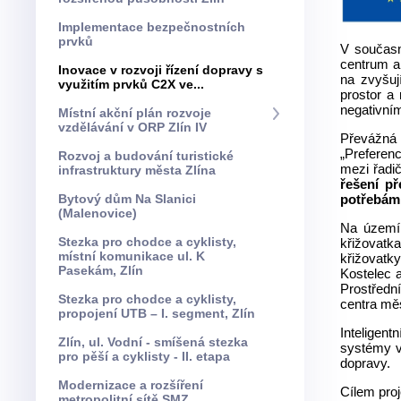
Implementace bezpečnostních
prvků
V současn
centrum a
Inovace v rozvoji řízení dopravy s
na zvyšuj
využitím prvků C2X ve...
prostor a
negativní
Místní akční plán rozvoje
vzdělávání v ORP Zlín IV
Převážná 
„Preferen
Rozvoj a budování turistické
mezi řadi
infrastruktury města Zlína
řešení př
Bytový dům Na Slanici
potřebám
(Malenovice)
Na území 
Stezka pro chodce a cyklisty,
křižovatk
místní komunikace ul. K
křižovatk
Pasekám, Zlín
Kostelec 
Prostředn
Stezka pro chodce a cyklisty,
centra mě
propojení UTB – I. segment, Zlín
Inteligent
Zlín, ul. Vodní - smíšená stezka
systémy vy
pro pěší a cyklisty - II. etapa
dopravy.
Modernizace a rozšíření
Cílem pro
metropolitní sítě SMZ