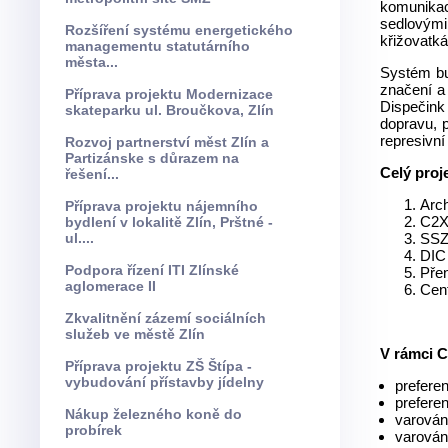
komunikac
sedlovými
Rozšíření systému energetického
křižovatk
managementu statutárního
města...
Systém bu
značení a
Příprava projektu Modernizace
Dispečink
skateparku ul. Broučkova, Zlín
dopravu, 
represivní
Rozvoj partnerství měst Zlín a
Partizánske s důrazem na
Celý proj
řešení...
Arch
Příprava projektu nájemního
C2X
bydlení v lokalitě Zlín, Prštné -
ul....
SSZ
DIC
Podpora řízení ITI Zlínské
Pře
aglomerace II
Cen
Zkvalitnění zázemí sociálních
služeb ve městě Zlín
V rámci C
Příprava projektu ZŠ Štípa -
vybudování přístavby jídelny
prefere
prefere
Nákup železného koně do
varován
probírek
varován