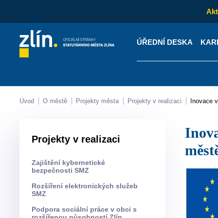
Akt
ÚŘEDNÍ DESKA
KAR
Kontakty
Úřední desk
Úvod
O městě
Projekty města
Projekty v realizaci
Inovace 
Inovace v rozvoji řízení dopravy s využitím prvků C2X ve statutárním
Projekty v realizaci
městě
Zajištění kybernetické
bezpečnosti SMZ
Rozšíření elektronických služeb
SMZ
Podpora sociální práce v obci s
rozšířenou působností Zlín