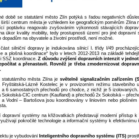
é době se statutární město Zlín potýká s řadou negativních důsl
 širší centrum města je vzhledem ke geografickým poměrům Zlína 
ící poptávku reagovalo zvyšováním výkonnosti stávajících doprav
 na úkor kvality mobility, tedy prostupnosti území pro jiné dopra
m dopadům na obyvatele a životní prostředí, není možné.
část silniční dopravy je indukována silnicí I. třídy I/49 procház
ce a plošná koordinace“ bylo v letech 2012-2013 na základě tehdejš
či SSZ koordinace.
Z důvodu zvýšení dopravních intenzit v jednot
epočítat a přenastavit. Rovněž je třeba zmodernizovat doprav
.
statutárního města Zlína je
světelně signalizačním zařízením (
a Fryštátská-Lázně Kostelec je v provizorním režimu stavebního 
y a 6 samostatných přechodů pro chodce, z nichž je 5 izolovaných.
a Sokolská-CIC centrum (Kaufland) a přechodů 2x Sokolská – přecho
í a Vodní – Bartošova jsou koordinovány v liniovém nebo plošném 
sta.
ní dopravní systémy na křižovatkách představují moderní přístup k ř
užívají pokročilé technologie a informační systémy k efektivnímu ří
jektu je vybudování
Inteligentního dopravního systému (ITS)
prostř