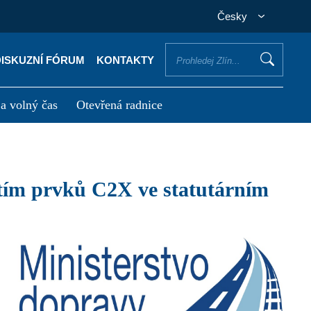
Česky
DISKUZNÍ FÓRUM
KONTAKTY
 a volný čas
Otevřená radnice
otřebuji vyřídit
Potřebuji zaplatit