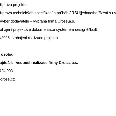
říprava projektu
říprava technických specifikací a průběh JŘSU(jednacího řízení s u
výběr dodavatele – vybrána firma Cross,a.s.
zahájení projektové dokumentace systémem design@built
/2026– zahájení realizace projektu
 osoba:
ajdošík - vedoucí realizace firmy Cross, a.s.
424 903
cross.cz