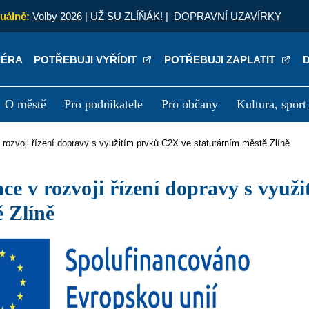
uálně:
Volby 2026
|
UŽ SU ZLÍŇÁK!
|
DOPRAVNÍ UZAVÍRKY
IÉRA
POTŘEBUJI VYŘÍDIT
POTŘEBUJI ZAPLATIT
O městě
Pro podnikatele
Pro občany
Kultura, sport
a
Kariéra
P
v rozvoji řízení dopravy s využitím prvků C2X ve statutárním městě Zlíně
 Zlíně