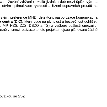
a snižování zdržení (rozdílů jízdních dob mezi špičkovými a
nictvím optimalizace rychlostí a řízení dopravních proudů na
ystém, preference MHD, detektory, pasportizace komunikací a
 centra (DIC)
, který bude na plynulost a bezpečnost dohlížet.
R, MP, HZS, ZZS, DSZO a TS) a veškeré události omezující
asně v rámci realizace tohoto projektu nejsou plánované žádné
ižovatkou se SSZ