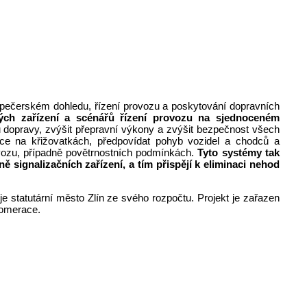
ispečerském dohledu, řízení provozu a poskytování dopravních
kých zařízení a scénářů řízení provozu na sjednoceném
tu dopravy, zvýšit přepravní výkony a zvýšit bezpečnost všech
ace na křižovatkách, předpovídat pohyb vozidel a chodců a
vozu, případně povětrnostních podmínkách.
Tyto systémy tak
signalizačních zařízení, a tím přispějí k eliminaci nehod
 statutární město Zlín ze svého rozpočtu. Projekt je zařazen
lomerace.