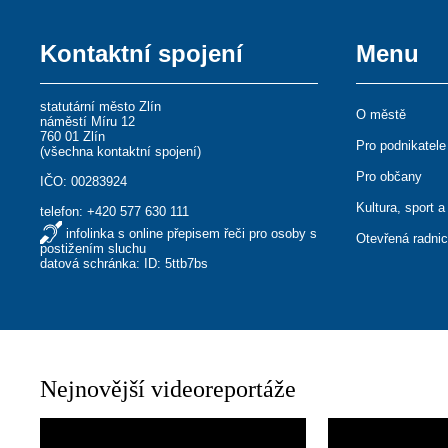
Kontaktní spojení
Menu
statutární město Zlín
O městě
náměstí Míru 12
760 01 Zlín
Pro podnikatele
(
všechna kontaktní spojení
)
Pro občany
IČO: 00283924
Kultura, sport a
telefon:
+420 577 630 111
infolinka s online přepisem řeči pro osoby s
Otevřená radni
postižením sluchu
datová schránka: ID: 5ttb7bs
Nejnovější videoreportáže