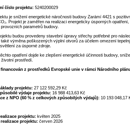
ní číslo projektu:
5240200029
jektu je snížení energetické náročnosti budovy Zarámí 4421 s pozi
₂. Projekt je zaměřen na realizaci energeticky úsporných opatření,
 provozních parametrů budovy.
ojektu budou provedeny stavební úpravy střechy potřebné pro následné
je také výměna poškozených výplní otvorů za účelem omezení tepeln
osvětlení za úsporné zdroje.
těchto opatření dojde ke zlepšení energetické účinnosti budovy, sn
životní prostředí.
e financován z prostředků Evropské unie v rámci Národního plán
áklady projektu:
27 122 592,29 Kč
působilé výdaje projektu:
16 988 413,63 Kč
ce z NPO (60 % z celkových způsobilých výdajů):
10 193 048,17 
realizace projektu:
květen 2025
realizace projektu:
červen 2026