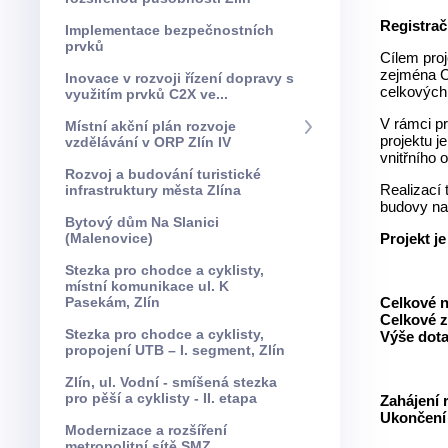
Registrač
Implementace bezpečnostních
prvků
Cílem pro
zejména CO
Inovace v rozvoji řízení dopravy s
celkových
využitím prvků C2X ve...
V rámci pr
Místní akční plán rozvoje
projektu 
vzdělávání v ORP Zlín IV
vnitřního 
Rozvoj a budování turistické
Realizací 
infrastruktury města Zlína
budovy na 
Bytový dům Na Slanici
(Malenovice)
Projekt j
Stezka pro chodce a cyklisty,
místní komunikace ul. K
Pasekám, Zlín
Celkové n
Celkové z
Stezka pro chodce a cyklisty,
Výše dota
propojení UTB – I. segment, Zlín
Zlín, ul. Vodní - smíšená stezka
pro pěší a cyklisty - II. etapa
Zahájení 
Ukončení 
Modernizace a rozšíření
metropolitní sítě SMZ