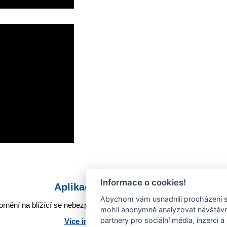
Informace o cookies!
Aplikace Mobilní rozhlas
Abychom vám usnadnili procházení s
rnění na blížící se nebezpečí, odstávky, poruchy a výpadky energií,
mohli anonymně analyzovat návštěvno
partnery pro sociální média, inzerci a
Více informací o aplikaci