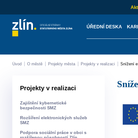
Akt
ÚŘEDNÍ DESKA
KAR
Kontakty
Úřední desk
Úvod
O městě
Projekty města
Projekty v realizaci
Snížení
Sní
Projekty v realizaci
Zajištění kybernetické
bezpečnosti SMZ
Rozšíření elektronických služeb
SMZ
Podpora sociální práce v obci s
rozšířenou působností Zlín