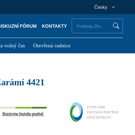
Česky
DISKUZNÍ FÓRUM
KONTAKTY
 a volný čas
Otevřená radnice
otřebuji vyřídit
Potřebuji zaplatit
 Zarámí 4421