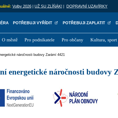
uálně:
Volby 2026
|
UŽ SU ZLÍŇÁK!
|
DOPRAVNÍ UZAVÍRKY
IÉRA
POTŘEBUJI VYŘÍDIT
POTŘEBUJI ZAPLATIT
O městě
Pro podnikatele
Pro občany
Kultura, sport
a
Kariéra
P
 energetické náročnosti budovy Zarámí 4421
žení energetické náročnosti budovy