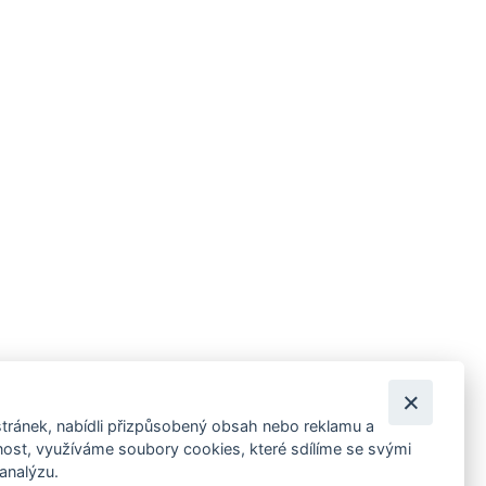
tránek, nabídli přizpůsobený obsah nebo reklamu a
 ankety, pozvánky na kulturní a sportovní akce?
st, využíváme soubory cookies, které sdílíme se svými
 analýzu.