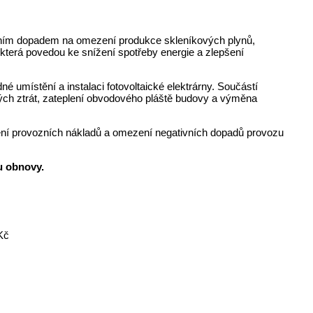
tivním dopadem na omezení produkce skleníkových plynů,
 která povedou ke snížení spotřeby energie a zlepšení
 umístění a instalaci fotovoltaické elektrárny. Součástí
ých ztrát, zateplení obvodového pláště budovy a výměna
ížení provozních nákladů a omezení negativních dopadů provozu
u obnovy.
Kč