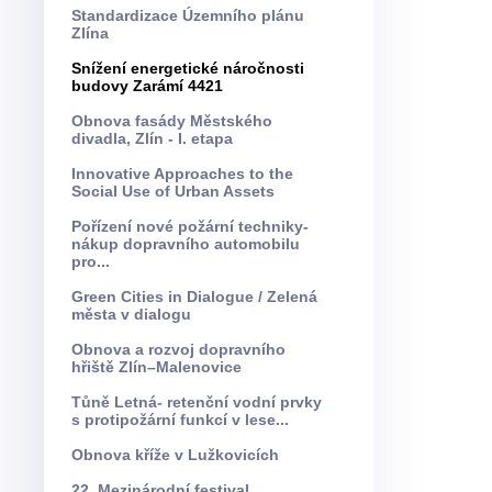
Standardizace Územního plánu
Zlína
Snížení energetické náročnosti
budovy Zarámí 4421
Obnova fasády Městského
divadla, Zlín - I. etapa
Innovative Approaches to the
Social Use of Urban Assets
Pořízení nové požární techniky-
nákup dopravního automobilu
pro...
Green Cities in Dialogue / Zelená
města v dialogu
Obnova a rozvoj dopravního
hřiště Zlín–Malenovice
Tůně Letná- retenční vodní prvky
s protipožární funkcí v lese...
Obnova kříže v Lužkovicích
22. Mezinárodní festival