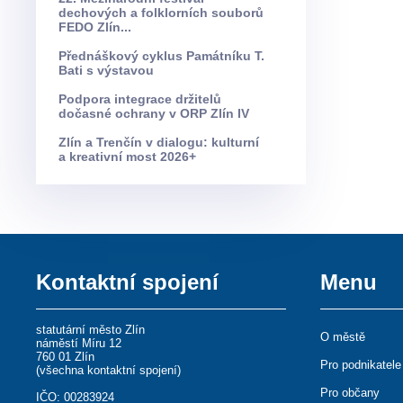
dechových a folklorních souborů
FEDO Zlín...
Přednáškový cyklus Památníku T.
Bati s výstavou
Podpora integrace držitelů
dočasné ochrany v ORP Zlín IV
Zlín a Trenčín v dialogu: kulturní
a kreativní most 2026+
Kontaktní spojení
Menu
statutární město Zlín
O městě
náměstí Míru 12
760 01 Zlín
Pro podnikatele
(
všechna kontaktní spojení
)
Pro občany
IČO: 00283924