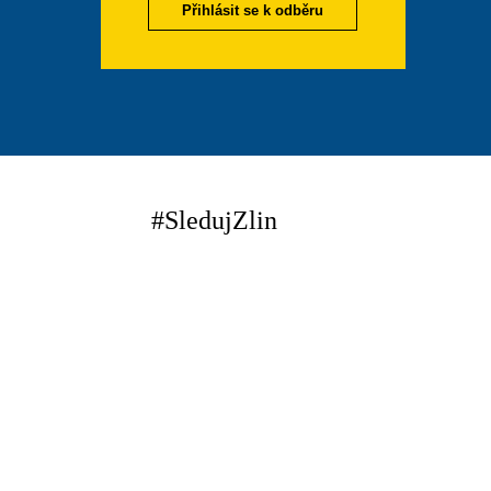
Přihlásit se k odběru
#SledujZlin