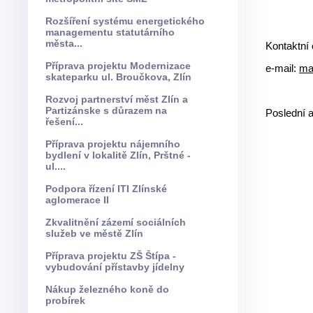
Rozšíření systému energetického
managementu statutárního
města...
Kontaktní 
Příprava projektu Modernizace
e-mail:
ma
skateparku ul. Broučkova, Zlín
Rozvoj partnerství měst Zlín a
Partizánske s důrazem na
Poslední a
řešení...
Příprava projektu nájemního
bydlení v lokalitě Zlín, Prštné -
ul....
Podpora řízení ITI Zlínské
aglomerace II
Zkvalitnění zázemí sociálních
služeb ve městě Zlín
Příprava projektu ZŠ Štípa -
vybudování přístavby jídelny
Nákup železného koně do
probírek