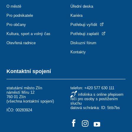
O městě
Úřední deska
Pro podnikatele
Kariéra
Pro občany
Potřebuji vyřídit
Kultura, sport a volný čas
Potřebuji zaplatit
Otevřená radnice
Diskuzní fórum
Kontakty
Kontaktní spojení
statutární město Zlín
telefon:
+420 577 630 111
náměstí Míru 12
infolinka s online přepisem
760 01 Zlín
řeči pro osoby s postižením
(
všechna kontaktní spojení
)
sluchu
datová schránka: ID: 5ttb7bs
IČO: 00283924