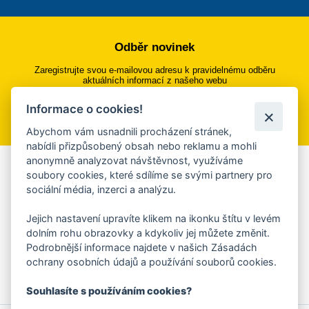
Odběr novinek
Zaregistrujte svou e-mailovou adresu k pravidelnému odběru
aktuálních informací z našeho webu
Informace o cookies!
Přihlásit se k odběru
Abychom vám usnadnili procházení stránek,
nabídli přizpůsobený obsah nebo reklamu a mohli
anonymně analyzovat návštěvnost, využíváme
Aplikace Mobilní rozhlas
soubory cookies, které sdílíme se svými partnery pro
sociální média, inzerci a analýzu.
Chcete dostávat do svého mobilu či mailu upozornění na
blížící se nebezpečí, odstávky, poruchy a výpadky energií,
Jejich nastavení upravíte klikem na ikonku štítu v levém
ankety, pozvánky na kulturní a sportovní akce?
dolním rohu obrazovky a kdykoliv jej můžete změnit.
Více informací o aplikaci
Podrobnější informace najdete v našich Zásadách
ochrany osobních údajů a používání souborů cookies.
Souhlasíte s používáním cookies?