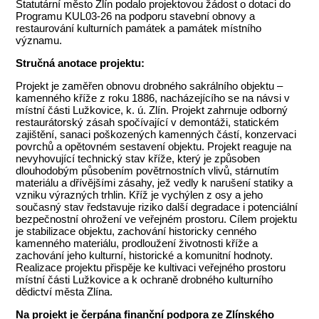
Statutární město Zlín podalo projektovou žádost o dotaci do
Programu KUL03-26 na podporu stavební obnovy a
restaurování kulturních památek a památek místního
významu.
Stručná anotace projektu:
Projekt je zaměřen obnovu drobného sakrálního objektu –
kamenného kříže z roku 1886, nacházejícího se na návsi v
místní části Lužkovice, k. ú. Zlín. Projekt zahrnuje odborný
restaurátorský zásah spočívající v demontáži, statickém
zajištění, sanaci poškozených kamenných částí, konzervaci
povrchů a opětovném sestavení objektu. Projekt reaguje na
nevyhovující technický stav kříže, který je způsoben
dlouhodobým působením povětrnostních vlivů, stárnutím
materiálu a dřívějšími zásahy, jež vedly k narušení statiky a
vzniku výrazných trhlin. Kříž je vychýlen z osy a jeho
současný stav ředstavuje riziko další degradace i potenciální
bezpečnostní ohrožení ve veřejném prostoru. Cílem projektu
je stabilizace objektu, zachování historicky cenného
kamenného materiálu, prodloužení životnosti kříže a
zachování jeho kulturní, historické a komunitní hodnoty.
Realizace projektu přispěje ke kultivaci veřejného prostoru
místní části Lužkovice a k ochraně drobného kulturního
dědictví města Zlína.
Na projekt je čerpána finanční podpora ze Zlínského